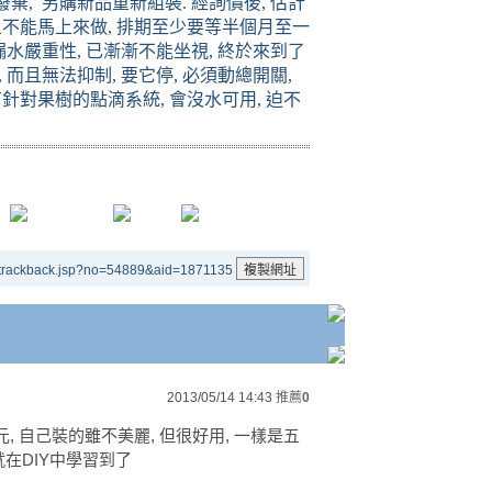
廢棄
,
另購新品重新組裝
.
經詢價後
,
估計
且不能馬上來做
,
排期至少要等半個月至一
漏水嚴重性
,
已漸漸不能坐視
,
終於來到了
,
而且無法抑制
,
要它停
,
必須動總開關
,
有針對果樹的點滴系統
,
會沒水可用
,
迫不
/trackback.jsp?no=54889&aid=1871135
2013/05/14 14:43
推薦
0
, 自己裝的雖不美麗, 但很好用, 一樣是五
就在DIY中學習到了