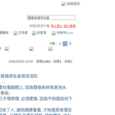
網路城邦
你還沒有登入喔(
馬上登入
/
加入會員
)
薦連結
公告區
訪客簿
市政中心
(0)
字體：
小
中
大
章
2006/09/26 19:40 瀏覽
3,382
｜回應
1
｜
推薦
2
老是搞得全身濕溚溚的
.
…..
置在電磁閥上
,
因為整個系統老是泡水
養魚啦
.
已不堪修理
,
必須更換
,
因為不知道如何下
司來了人
,
請他順便看看
,
才知道原來埋在