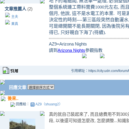
地下的電磁閥
,
無法單一處理
,
必須整個
整個系統連工帶料需費
1000
元左右
,
而
文章推薦人
(2)
個月
,
他說
,
這不是水電工的本業
.
可是
主夫
決定性的時刻
----
第三區段突然自動灑水
果真
可是總開關不能長期關閉
,
因為後院另
得已
,
只好親自下海了
(
待續
).
AZ9=Arizona Nights
請到
Arizona Nights
參觀指教
引用網址：https://city.udn.com/forum
回應文章
後來..
回應給：
AZ9（shuang2）
真的就自己裝起來了, 而且總費用不到300元
段, 以後還可知道怎麼改, 怎麼調整...知識