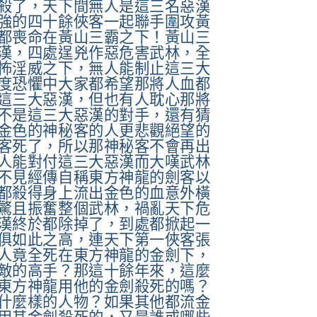
殺了，天下間無人是這三名惡漢
強的四十餘俠客一起聯手圍攻黃
都喪命在黃山三霸之下！黃山三
漢，四處逞兇作惡危害武林，全
怖淫威之下，無人能制止這三大
度恐懼中大家都希望那將人血
都
這三大惡漢，但也有人耽心那將
不是這三大惡漢的對手，還有猜
金色的神秘客的人更悲觀絕望的
客死了，所以那神秘客不會再出
人能對付這三大惡漢而大嘆武林
不見經傳自稱
東方神龍的劍客以
都
殺得
身上流出金色的血意外橫
驚且振奮整個武林，禍亂天下危
漢終於都除掉了，到處都掀起一
俱如此之高，連天下第一俠客張
人竟全死在東方神龍的金劍下，
敵的高手？那這十餘年來，這麼
東方神龍用他的金劍殺死的嗎？
什麼樣的人物？如果其他都流金