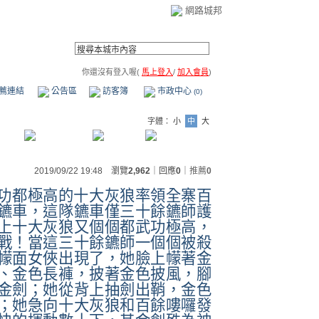
網路城邦
你還沒有登入喔(
馬上登入
/
加入會員
)
薦連結
公告區
訪客簿
市政中心
(0)
字體：
小
中
大
2019/09/22 19:48 瀏覽
2,962
｜回應
0
｜
推薦
0
功
都
極高的十大灰狼率領全寨百
鑣車，這隊鑣車僅三十餘鑣師護
上十大灰狼又個個
都
武功極高，
戰！當這三十餘鑣師一個個被殺
幪面女俠出現了，她臉上幪著金
、金色長褲，披著金色披風，腳
金劍；她從背上抽劍出鞘，金色
；她急向十大灰狼和百餘嘍囉發