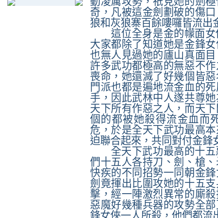
動凌厲攻勢，祇見她的劍極
奇，凡被這金劍劃破的傷口
狼和灰狼寨百餘嘍囉皆流出
這位全身是金的幪面女
大家
都
除了知道她是金鋒女
也無人見過她的廬山真面目
許多武功
都
極高的無惡不作
喪命，她還滅了好幾個
皆
惡
門派也都是遍地流金血的死
手，因此武林中人遂
共
尊她
天下所有作惡之人，而天下
個的
都
被她殺得流金血而
危，於是全天下武功最高本
迫聯合起來，共同對付金鋒
全天下武功最高的十五
們十五人各持刀、劍、槍、
快疾的不同招勢
一同
朝金鋒
劍竟揮出比圍攻她的十五支
擊，經一陣激烈異常的廝殺
惡魔好幾種兵器的攻勢全部
鋒女俠一人所殺，他們都流