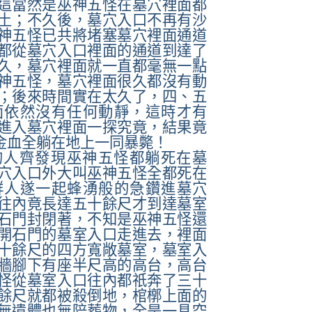
這當然是巫神五怪在墓穴裡面
都
土；不久後，墓穴入口不再有沙
神五怪已
共
將堵塞墓穴裡面通道
都
從墓穴入口裡面的通道到達了
久，墓穴裡面就一直都毫無一點
神五怪，墓穴裡面很久都沒有動
；後來時間實在太久了，四、五
面依然沒有任何動靜，這時才有
進入墓穴裡面一探究竟，結果竟
金血
全
躺在地上一
同
暴斃
！
的人
齊發現
巫神五怪都躺死在墓
穴入口外大叫巫神五怪全都死在
群人遂一起蜂湧般的急鑽進墓穴
往內竟長達五十餘尺才到達墓室
石門封閉著，不知是巫神五怪還
開石門的墓室入口走進去，裡面
十餘尺的四方寬敞墓室，墓室入
牆腳下有座半尺高的高台，高台
怪從墓室入口往內
都
祇奔了三十
餘尺就
都
被殺倒地，棺槨上面的
無遺體也無陪葬物，全是一具空