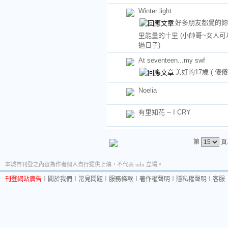
Winter light
好多朋友都覺的妳
里能量的十里
(小帥哥~女人可
過日子)
At seventeen...my swf
美好的17歲
( 傻傻
Noelia
有里知花 -- I CRY
第
頁
本城市刊登之內容為作者個人自行提供上傳，不代表 udn 立場。
刊登網站廣告
︱
關於我們
︱
常見問題
︱
服務條款
︱
著作權聲明
︱
隱私權聲明
︱
客服