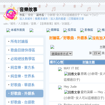
音樂故事
市長：
傻傻
副市長：
小帥哥~女人可以這樣過日子
、
Nan
、
◎v◎
加入本城市
｜
推薦本城市
｜
加入我的最愛
｜
訂閱最新文章
udn
／
城市
／
人文藝術
／
音樂
／
【音樂故事】城市
／討論區／
本城市首頁
討論區
精華區
投票區
影像館
推
討論區
／
好歌曲 - 外語系
‧
所有討論版
主
‧
歌曲目錄快尋區
第
頁
‧
必殺絕技教學區
標示
心情
討論主題
‧
純音樂 - 東方系
MAY IT BE
原碼
(小帥哥~女
‧
純音樂 - 世界系
這樣過日子)
‧
好歌曲 - 華語系
Hey Jude
愛的演繹 — Hey J
‧
好歌曲 - 外語系
(小帥哥~女人可以這樣過日子)
‧
好歌曲 - 台語歌
Bridge over troubled water