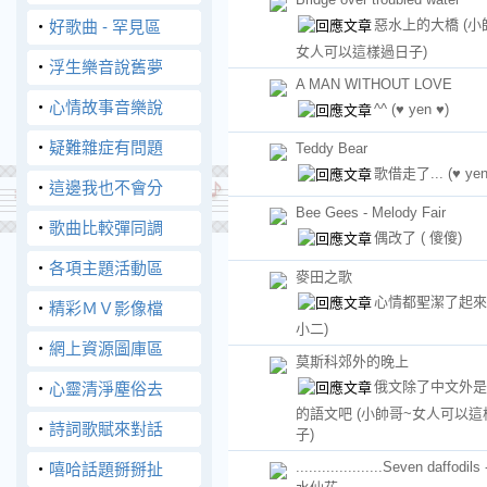
惡水上的大橋
(小
‧
好歌曲 - 罕見區
女人可以這樣過日子)
‧
浮生樂音說舊夢
A MAN WITHOUT LOVE
‧
心情故事音樂說
^^
(♥ yen ♥)
‧
疑難雜症有問題
Teddy Bear
歌借走了...
(♥ yen
‧
這邊我也不會分
Bee Gees - Melody Fair
‧
歌曲比較彈同調
偶改了
( 傻傻)
‧
各項主題活動區
麥田之歌
心情都聖潔了起
‧
精彩ＭＶ影像檔
小二)
‧
網上資源圖庫區
莫斯科郊外的晚上
俄文除了中文外是
‧
心靈清淨塵俗去
的語文吧
(小帥哥~女人可以這
‧
詩詞歌賦來對話
子)
....................Seven daffodil
‧
嘻哈話題掰掰扯