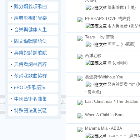
水仙花
‧
難分類雜項歌曲
偶朱除你
(十里)
‧
經典影視好配樂
PERHAPS LOVE 或許愛
兩大男高音
(麥芽
‧
音樂與健康人生
Tears by 齊豫
‧
圖文編輯學語法
呵呵...
(小蘇蘇)
‧
典傳說詩詞歌賦
西洋老歌
哇
(小蘇蘇)
‧
典傳看詞林賞粹
‧
幫幫我歌曲協尋
美聲男伶Without You
又有帥哥看 ^o^
(
‧
i-POD多歌語法
~母老虎)
‧
中國藝術名曲集
Last Christmas / The Beatles
‧
特殊語法測試區
When A Child Is Born
Mamma Mia - ABBA
nice。。。
(寶貝M