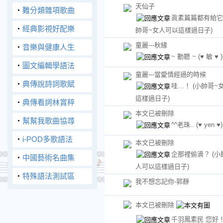
天仙子
‧
難分類雜項歌曲
眞素篇篇都有給
‧
經典影視好配樂
帥哥~女人可以這樣過日子)
童麗---秋緣
‧
音樂與健康人生
~ 動聽 ~
(♥ 敏 ♥ )
‧
圖文編輯學語法
童麗---當愛情經過的時候
‧
典傳說詩詞歌賦
哇…！
(小帥哥~
這樣過日子)
‧
典傳看詞林賞粹
本文已被刪除
‧
幫幫我歌曲協尋
^^老珠..
(♥ yen ♥)
‧
i-POD多歌語法
本文已被刪除
企那裡偷滴？
(小
‧
中國藝術名曲集
人可以這樣過日子)
‧
特殊語法測試區
我不想忘記你-郭靜
本文已被刪除
千羽鳳素民 您好