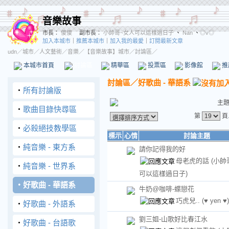
音樂故事
市長：
傻傻
副市長：
小帥哥~女人可以這樣過日子
、
Nan
、
◎v◎
加入本城市
｜
推薦本城市
｜
加入我的最愛
｜
訂閱最新文章
udn
／
城市
／
人文藝術
／
音樂
／
【音樂故事】城市
／討論區／
本城市首頁
討論區
精華區
投票區
影像館
推
討論區
／
好歌曲 - 華語系
‧
所有討論版
主
‧
歌曲目錄快尋區
第
頁
‧
必殺絕技教學區
標示
心情
討論主題
‧
純音樂 - 東方系
請你記得我的好
母老虎的話
(小帥
‧
純音樂 - 世界系
可以這樣過日子)
‧
好歌曲 - 華語系
牛奶@咖啡-蝶戀花
巧虎兒..
(♥ yen ♥)
‧
好歌曲 - 外語系
劉三姐-山歌好比春江水
‧
好歌曲 - 台語歌