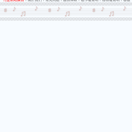
刊登網站廣告
︱
關於我們
︱
常見問題
︱
服務條款
︱
著作權聲明
︱
隱私權聲明
︱
客服