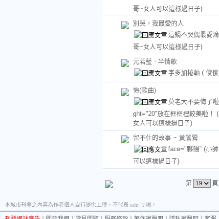
哥~女人可以這樣過日子)
別哭，我最愛的人
這鍋不哭偶最愛
哥~女人可以這樣過日子)
元若藍 - 半情歌
字多加捲軸
( 傻傻
悔(歌曲)
莫老大不要悔了啦！
ght="20"放在框框裡較美啦！
女人可以這樣過日子)
留不住的故事 ~ 黃鶯鶯
face="夥鰻"
(小
可以這樣過日子)
第
頁
本城市刊登之內容為作者個人自行提供上傳，不代表 udn 立場。