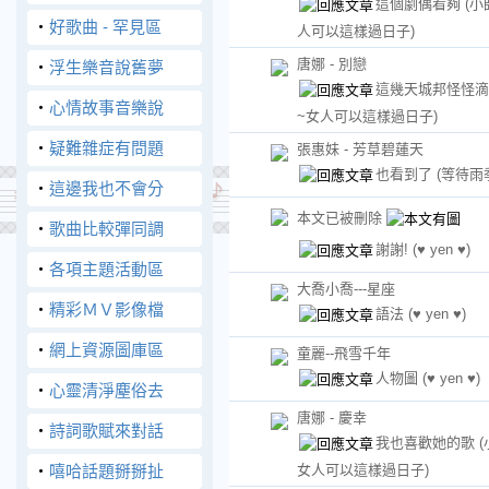
這個劇偶看夠
(小
‧
好歌曲 - 罕見區
人可以這樣過日子)
唐娜 - 別戀
‧
浮生樂音說舊夢
這幾天城邦怪怪
‧
心情故事音樂說
~女人可以這樣過日子)
‧
疑難雜症有問題
張惠妹 - 芳草碧蓮天
也看到了
(等待雨
‧
這邊我也不會分
本文已被刪除
‧
歌曲比較彈同調
謝謝!
(♥ yen ♥)
‧
各項主題活動區
大喬小喬---星座
‧
精彩ＭＶ影像檔
語法
(♥ yen ♥)
‧
網上資源圖庫區
童麗--飛雪千年
人物圖
(♥ yen ♥)
‧
心靈清淨塵俗去
唐娜 - 慶幸
‧
詩詞歌賦來對話
我也喜歡她的歌
‧
嘻哈話題掰掰扯
女人可以這樣過日子)