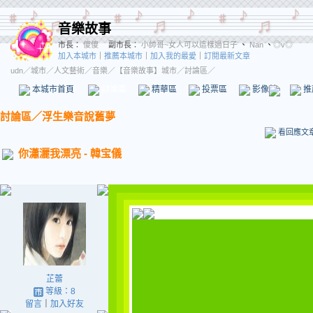
音樂故事
市長：
傻傻
副市長：
小帥哥~女人可以這樣過日子
、
Nan
、
◎v◎
加入本城市
｜
推薦本城市
｜
加入我的最愛
｜
訂閱最新文章
udn
／
城市
／
人文藝術
／
音樂
／
【音樂故事】城市
／討論區／
本城市首頁
討論區
精華區
投票區
影像館
推
討論區
／
浮生樂音說舊夢
看回應文
你瀟灑我漂亮 - 韓宝儀
芷蕾
等級：8
留言
｜
加入好友