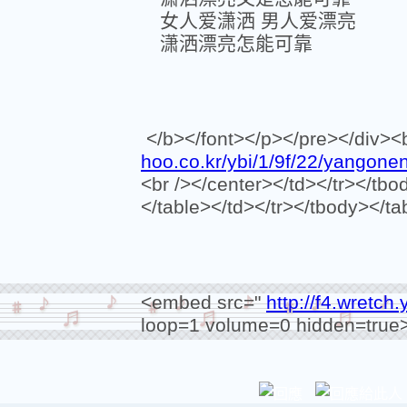
女人爱潇洒 男人爱漂亮
潇洒漂亮怎能可靠
</b></font></p></pre></div><b
hoo.co.kr/ybi/1/9f/22/yangon
<br /></center></td></tr></tbo
</table></td></tr></tbody></ta
<embed src="
http://f4.wretc
loop=1 volume=0 hidden=true