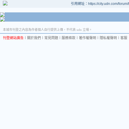
引用網址：https://city.udn.com/forum
本城市刊登之內容為作者個人自行提供上傳，不代表 udn 立場。
刊登網站廣告
︱
關於我們
︱
常見問題
︱
服務條款
︱
著作權聲明
︱
隱私權聲明
︱
客服