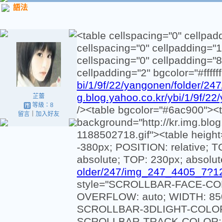
語法
<table cellspacing="0" cellpa
cellspacing="0" cellpadding="
cellspacing="0" cellpadding="
cellpadding="2" bgcolor="#ffff
bi/1/9f/22/yangonen/folder/2
g.blog.yahoo.co.kr/ybi/1/9f/
芷蕾
等級：8
/><table bgcolor="#6ac900"><
留言
｜
加入好友
background="http://kr.img.bl
1188502718.gif"><table height
-380px; POSITION: relative; 
absolute; TOP: 230px; absolute
older/247/img_247_4405_7?1
style="SCROLLBAR-FACE-COL
OVERFLOW: auto; WIDTH: 85
SCROLLBAR-3DLIGHT-COLOR: 
SCROLLBAR-TRACK-COLOR: