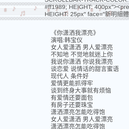
#ff1989; HEIGHT: 400px"><pre
HEIGHT: 25px" face="新明細體" co
《你潇洒我漂亮》
演唱:韩宝仪
女人爱潇洒 男人爱漂亮
不知地 不觉地就迷上你
我说你潇洒 你说我漂亮
谈恋爱 说情话的甜言蜜语
现代人 条件好
爱情更能抓得牢
谈到终身大事就有烦恼
有爱情还要面包
有房子还要珠宝
潇洒漂亮怎能吃得饱
女人爱潇洒 男人爱漂亮
潇洒漂亮怎能吃得饱