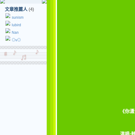
文章推薦人
(4)
sunism
lubird
Nan
◎v◎