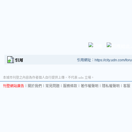
引用網址：https://city.udn.com/for
本城市刊登之內容為作者個人自行提供上傳，不代表 udn 立場。
刊登網站廣告
︱
關於我們
︱
常見問題
︱
服務條款
︱
著作權聲明
︱
隱私權聲明
︱
客服