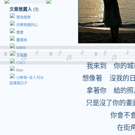
文章推薦人
(9)
等待雨季
丹華飛揚的心
傻傻
虂嬑絲
lubird
玉狐狸
◎v◎
我來到 你的城
Nan
想像著 沒我的
小帥哥~女人可以
這樣過日子
拿著你 給的照
只是沒了你的畫
你會不
在街