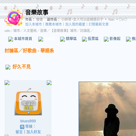
音樂故事
市長：
傻傻
副市長：
小帥哥~女人可以這樣過日子
、
Nan
、
◎v◎
加入本城市
｜
推薦本城市
｜
加入我的最愛
｜
訂閱最新文章
udn
／
城市
／
人文藝術
／
音樂
／
【音樂故事】城市
／討論區／
本城市首頁
討論區
精華區
投票區
影像館
推
討論區
／
好歌曲 - 華語系
好久不見
blues999
等級：
留言
｜
加入好友