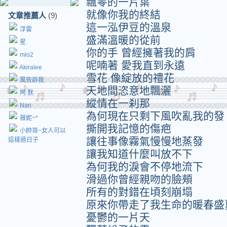
飄零的一片葉
就像你我的終結
文章推薦人
(9)
這一泓伊豆的溫泉
浮雲
盛滿溫暖的從前
星.
你的手 曾經擁著我的肩
mio2
呢喃著 愛我直到永遠
Akiralee
雪花 像綻放的禮花
風告訴我
天地間恣意地飄灑
阿 默
縱情在一刹那
Nan
為何現在只剩下風吹亂我的發
薇妮~*
撕開我記憶的傷疤
小帥哥~女人可以
讓往事像霧氣慢慢地蒸發
這樣過日子
讓我知道什麼叫放不下
為何我的淚會不停地流下
滑過你曾經親吻的臉頰
所有的對錯在頃刻崩塌
原來你帶走了我生命的暖春盛
憂鬱的一片天