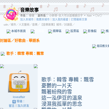
音樂故事
市長：
傻傻
副市長：
小帥哥~女人可以這樣過日子
、
Nan
、
◎v◎
加入本城市
｜
推薦本城市
｜
加入我的最愛
｜
訂閱最新文章
udn
／
城市
／
人文藝術
／
音樂
／
【音樂故事】城市
／討論區／
本城市首頁
討論區
精華區
投票區
影像館
推
討論區
／
好歌曲 - 華語系
看回應文
歌手：韓雪 專輯：飄雪
歌手：韓雪 專輯：飄雪
憂鬱的一片天
飄著紛飛的雪
這一泓伊豆的溫泉
loveaffair
等級：
浸濕我孤單的思念
留言
｜
加入好友