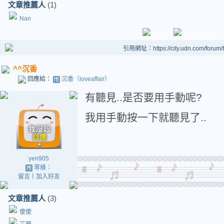
文章推薦人
(1)
Nan
引用網址：https://city.udn.com/forum
^^沉香
回應給：
沉香（loveaffair）
有聽見..是否要用手動呢?
我用手動按一下就聽見了..
yen905
等級：
留言
｜
加入好友
文章推薦人
(3)
傻傻