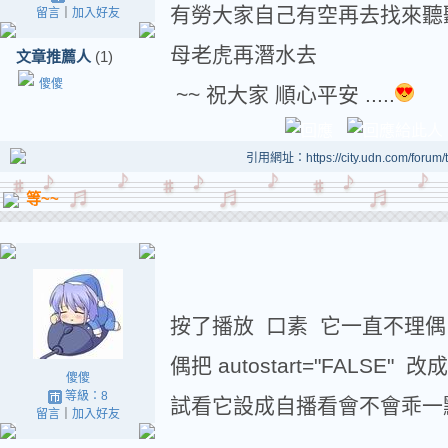
有勞大家自己有空再去找來聽聽囉 !
留言
｜
加入好友
母老虎再潛水去
文章推薦人
(1)
傻傻
~~ 祝大家 順心平安 .....
引用網址：https://city.udn.com/forum
等~~
按了播放 口素 它一直不理偶
偶把 autostart="FALSE" 改成 
傻傻
等級：8
試看它設成自播看會不會乖一
留言
｜
加入好友