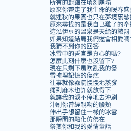
所有的對錯在頃刻崩塌
原來你帶走了我生命的暖春盛
就連秋的果實也只在夢境裏懸
原來尋找的是我自己難了的牽
這泓伊豆的溫泉是天給的懲罰
如果知道結局我們還會相愛嗎
我猜不到你的回答
冰雪中的誓言是真心的嗎?
怎麼此刻什麼也沒留下?
現在只剩下風吹亂我的發
雪掩埋記憶的傷疤
往事就像霧氣慢慢地蒸發
痛到麻木也許就放得下
就讓我的淚不停地去沖刷
沖刷你曾經親吻的臉頰
伸出手想留住一樣的冰雪
那瞬間的融化仿佛在
祭奠你和我的愛情童話