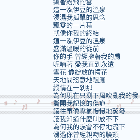
飄著紛飛的雪
這一泓伊豆的溫泉
浸濕我孤單的思念
飄零的一片葉
就像你我的終結
這一泓伊豆的溫泉
盛滿溫暖的從前
你的手 曾經擁著我的肩
呢喃著 愛我直到永遠
雪花 像綻放的禮花
天地間恣意地飄灑
縱情在一刹那
為何現在只剩下風吹亂我的發
撕開我記憶的傷疤
讓往事像霧氣慢慢地蒸發
讓我知道什麼叫放不下
為何我的淚會不停地流下
滑過你曾經親吻的臉頰