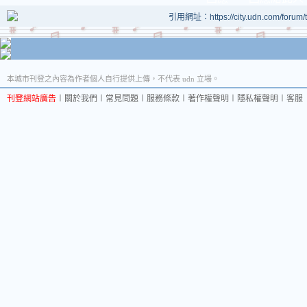
引用網址：https://city.udn.com/forum
本城市刊登之內容為作者個人自行提供上傳，不代表 udn 立場。
刊登網站廣告
︱
關於我們
︱
常見問題
︱
服務條款
︱
著作權聲明
︱
隱私權聲明
︱
客服