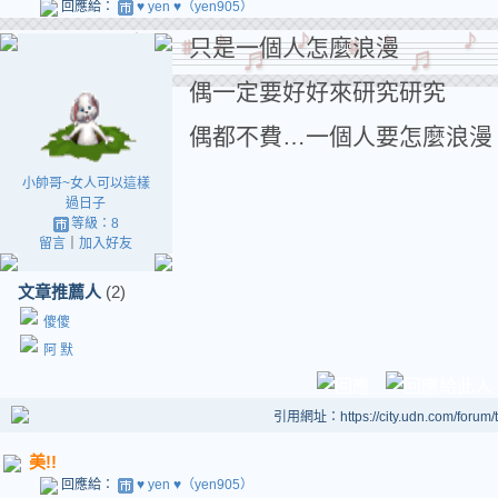
回應給：
♥ yen ♥（yen905）
只是一個人怎麼浪漫
偶一定要好好來研究研究
偶都不費…一個人要怎麼浪漫
小帥哥~女人可以這樣
過日子
等級：8
留言
｜
加入好友
文章推薦人
(2)
傻傻
阿 默
引用網址：https://city.udn.com/forum
美!!
回應給：
♥ yen ♥（yen905）