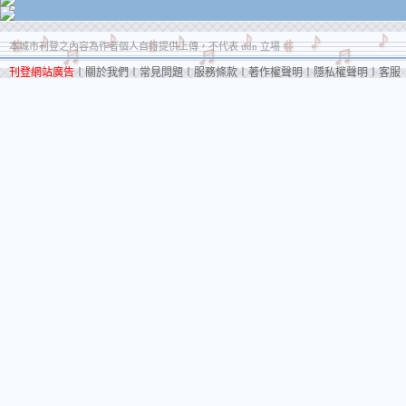
本城市刊登之內容為作者個人自行提供上傳，不代表 udn 立場。
刊登網站廣告
︱
關於我們
︱
常見問題
︱
服務條款
︱
著作權聲明
︱
隱私權聲明
︱
客服