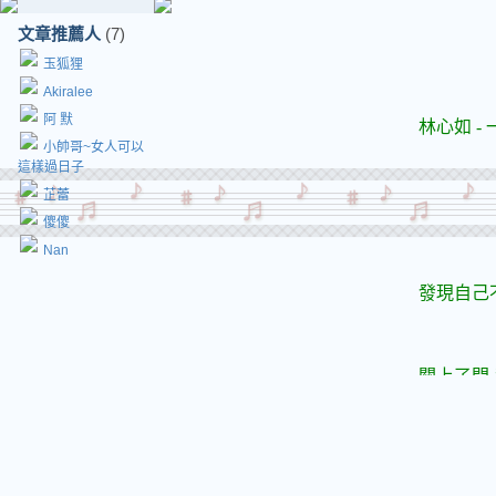
文章推薦人
(7)
玉狐狸
Akiralee
阿 默
小帥哥~女人可以
這樣過日子
芷蕾
傻傻
Nan