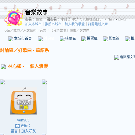
音樂故事
市長：
傻傻
副市長：
小帥哥~女人可以這樣過日子
、
Nan
、
◎v◎
加入本城市
｜
推薦本城市
｜
加入我的最愛
｜
訂閱最新文章
udn
／
城市
／
人文藝術
／
音樂
／
【音樂故事】城市
／討論區／
本城市首頁
討論區
精華區
投票區
影像館
推
討論區
／
好歌曲 - 華語系
看回應文
林心如 - 一個人浪漫
yen905
等級：
留言
｜
加入好友