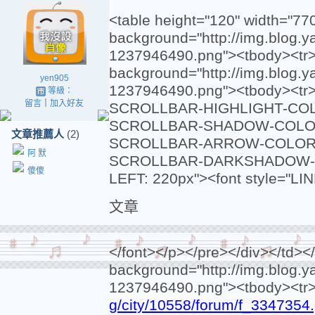
<table height="120" width="77
background="http://img.blog.
1237946490.png"><tbody><tr><
background="http://img.blog.
yen905
1237946490.png"><tbody><tr
等級：
留言
｜
加入好友
SCROLLBAR-HIGHLIGHT-COLO
SCROLLBAR-SHADOW-COLOR:
文章推薦人
(2)
SCROLLBAR-ARROW-COLOR: 
阿 默
SCROLLBAR-DARKSHADOW-COL
傻傻
LEFT: 220px"><font style="L
文章
</font></p></pre></div></td><
background="http://img.blog.
1237946490.png"><tbody><tr>
g/city/10558/forum/f_3347354.