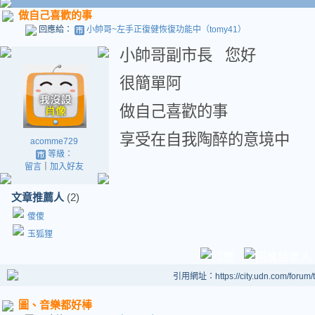
做自己喜歡的事
回應給：
小帥哥~左手正復健恢復功能中（tomy41）
小帥哥副市長 您好
很簡單阿
做自己喜歡的事
享受在自我陶醉的意境中
acomme729
等級：
留言
｜
加入好友
文章推薦人
(2)
傻傻
玉狐狸
引用網址：https://city.udn.com/forum
圖、音樂都好棒