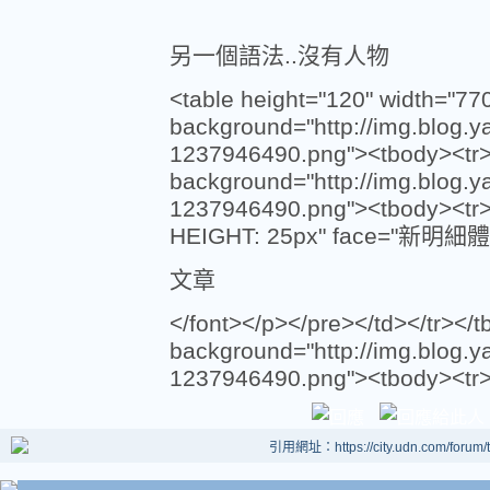
另一個語法..沒有人物
<table height="120" width="77
background="http://img.blog.
1237946490.png"><tbody><tr><
background="http://img.blog.
1237946490.png"><tbody><tr>
HEIGHT: 25px" face="新明細體" 
文章
</font></p></pre></td></tr></
background="http://img.blog.
1237946490.png"><tbody><tr><
引用網址：https://city.udn.com/forum