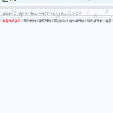
本城市刊登之內容為作者個人自行提供上傳，不代表 udn 立場。
刊登網站廣告
︱
關於我們
︱
常見問題
︱
服務條款
︱
著作權聲明
︱
隱私權聲明
︱
客服