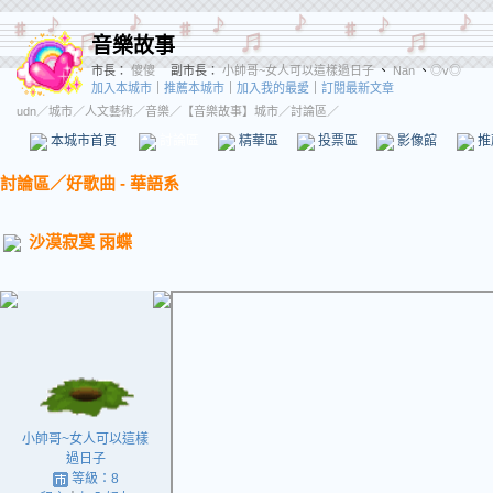
音樂故事
市長：
傻傻
副市長：
小帥哥~女人可以這樣過日子
、
Nan
、
◎v◎
加入本城市
｜
推薦本城市
｜
加入我的最愛
｜
訂閱最新文章
udn
／
城市
／
人文藝術
／
音樂
／
【音樂故事】城市
／討論區／
本城市首頁
討論區
精華區
投票區
影像館
推
討論區
／
好歌曲 - 華語系
沙漠寂寞 雨蝶
小帥哥~女人可以這樣
過日子
等級：8