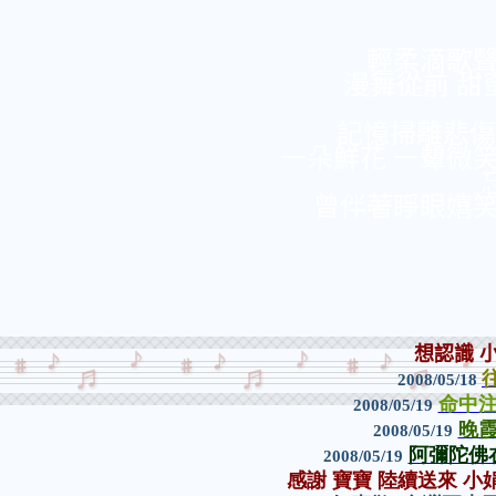
輕柔滴歌聲 
漫舞從前 甜
記憶掃離悲傷.
一朵鮮花 一顰微
曾伴著睜眼嬉笑..
想認識 
2008/05/18
命中
2008/05/19
晚
2008/05/19
阿彌陀佛
2008/05/19
感謝 寶寶 陸續送來 小