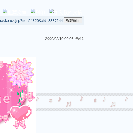
/trackback.jsp?no=54820&aid=3337544
2009/03/19 09:05
推薦
3