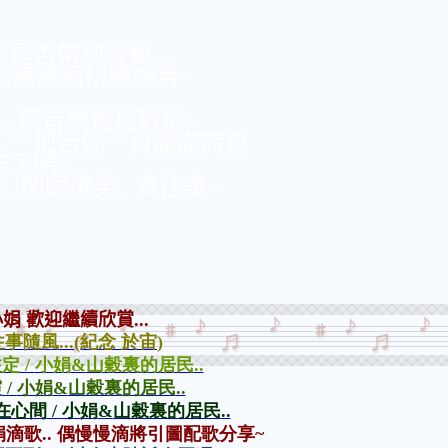
是否帶您漫舞...
蜜無憂滴快樂歲月~
. 用音樂重拾歡愉..
笑 一把吉他一頁滿滿詩篇
忘了嗎?
 閉眼傻笑.. 滴往事~
小娟 歡迎繼續欣賞
...
往事隨風
...(
紀念
於宙
)
注定
/
小娟
&
山穀裏的居民
..
霞
/
小娟
&
山穀裏的居民
..
在心間
/
小娟
&
山穀裏的居民
..
娟滴歌
..
偶慢慢滴將引圖配歌分享
~