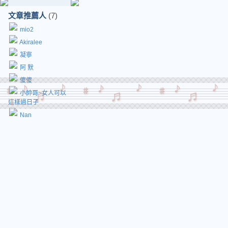
文章推薦人
(7)
mio2
Akiralee
凝寧
阿 默
傻傻
小帥哥~女人可以
這樣過日子
Nan