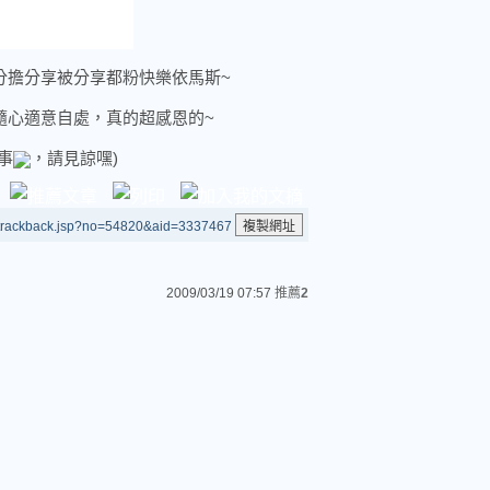
分擔分享被分享都粉快樂依馬斯~
隨心適意自處，真的超感恩的~
事
，請見諒嘿)
/trackback.jsp?no=54820&aid=3337467
2009/03/19 07:57
推薦
2