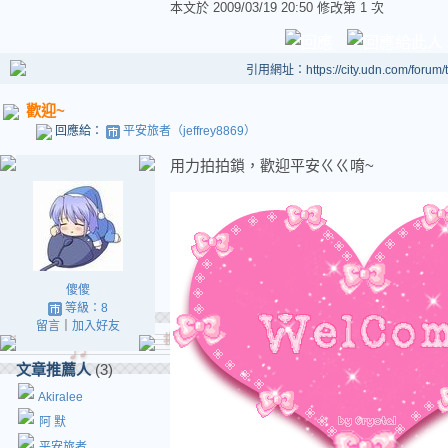
本文於
2009/03/19 20:50 修改第 1 次
引用網址：https://city.udn.com/forum
歡迎~
回應給：
平安旅者（jeffrey8869）
用力拍拍鎖，歡迎平安ㄍㄍ唷~
傻傻
等級：8
留言
｜
加入好友
文章推薦人
(3)
Akiralee
阿 默
平安旅者