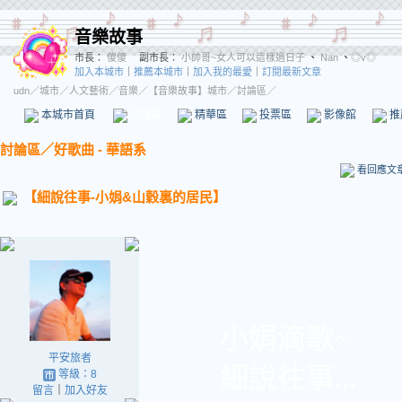
音樂故事
市長：
傻傻
副市長：
小帥哥~女人可以這樣過日子
、
Nan
、
◎v◎
加入本城市
｜
推薦本城市
｜
加入我的最愛
｜
訂閱最新文章
udn
／
城市
／
人文藝術
／
音樂
／
【音樂故事】城市
／討論區／
本城市首頁
討論區
精華區
投票區
影像館
推
討論區
／
好歌曲 - 華語系
看回應文
【細說往事-小娟&山穀裏的居民】
小娟滴歌~
平安旅者
細說往事...
等級：8
留言
｜
加入好友