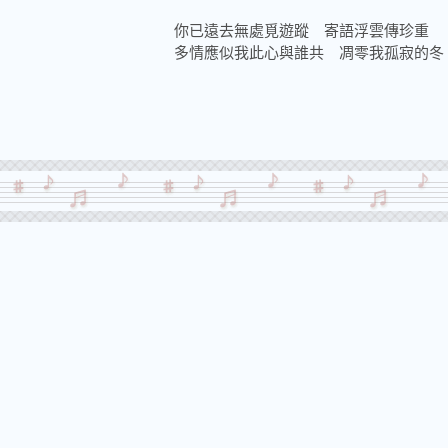
你已遠去無處覓遊蹤 寄語浮雲傳珍重
多情應似我此心與誰共 凋零我孤寂的冬