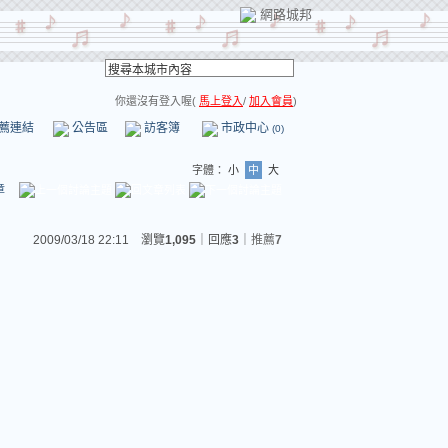
網路城邦
你還沒有登入喔(
馬上登入
/
加入會員
)
薦連結
公告區
訪客簿
市政中心
(0)
字體：
小
中
大
章
2009/03/18 22:11 瀏覽
1,095
｜回應
3
｜
推薦
7