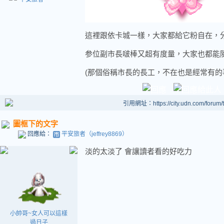
這裡跟依卡城一樣，大家都給它粉自在，
参位副市長啵棒又超有度量，大家也都能
(那個俗稱市長的長工，不在也是經常有的
引用網址：https://city.udn.com/forum
圖框下的文字
回應給：
平安旅者（jeffrey8869）
淡的太淡了 會讓讀者看的好吃力
小帥哥~女人可以這樣
過日子