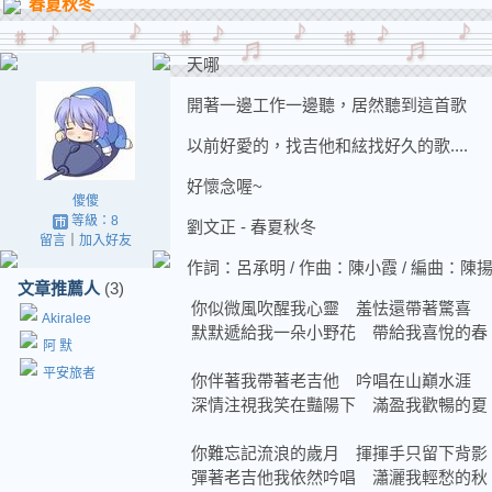
春夏秋冬
天哪
開著一邊工作一邊聽，居然聽到這首歌
以前好愛的，找吉他和絃找好久的歌....
好懷念喔~
傻傻
等級：8
劉文正 - 春夏秋冬
留言
｜
加入好友
作詞：呂承明 / 作曲：陳小霞 / 編曲：
文章推薦人
(3)
你似微風吹醒我心靈 羞怯還帶著驚喜
Akiralee
默默遞給我一朵小野花 帶給我喜悅的春
阿 默
平安旅者
你伴著我帶著老吉他 吟唱在山巔水涯
深情注視我笑在豔陽下 滿盈我歡暢的夏
你難忘記流浪的歲月 揮揮手只留下背影
彈著老吉他我依然吟唱 瀟灑我輕愁的秋