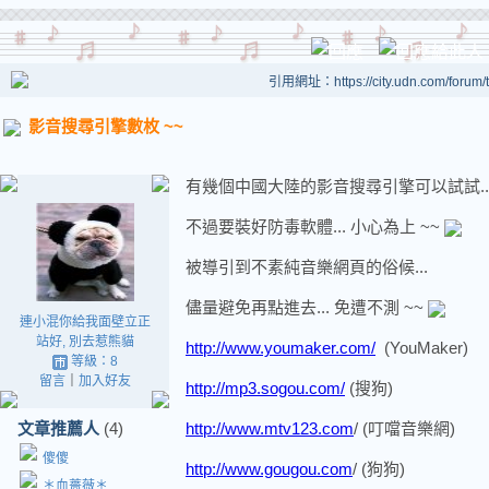
引用網址：https://city.udn.com/forum
影音搜尋引擎數枚 ~~
有幾個中國大陸的影音搜尋引擎可以試試..
不過要裝好防毒軟體... 小心為上 ~~
被導引到不素純音樂網頁的俗候...
儘量避免再點進去... 免遭不測 ~~
連小混你給我面壁立正
站好, 別去惹熊貓
http://www.youmaker.com/
(YouMaker)
等級：8
留言
｜
加入好友
http://mp3.sogou.com/
(搜狗)
文章推薦人
(4)
http://
www.mtv123.com
/ (叮噹音樂網)
傻傻
http://
www.gougou.com
/ (狗狗)
＊血薔薇＊