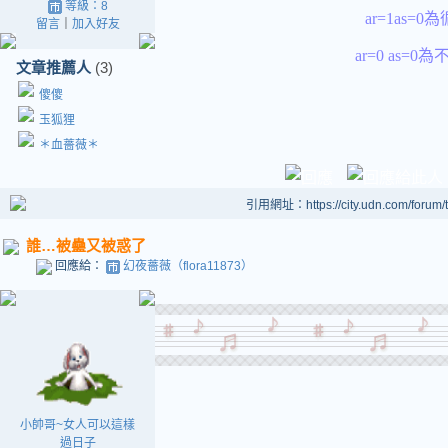
等級：8
ar=1as=
留言
｜
加入好友
ar=0 as=
文章推薦人
(3)
傻傻
玉狐狸
＊血薔薇＊
引用網址：https://city.udn.com/forum
誰…被蠱又被惑了
回應給：
幻夜薔薇（flora11873）
小帥哥~女人可以這樣
過日子