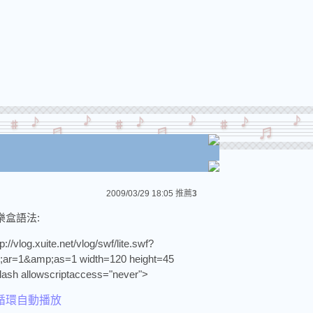
2009/03/29 18:05
推薦
3
樂盒語法:
/vlog.xuite.net/vlog/swf/lite.swf?
=1&amp;as=1 width=120 height=45
lash allowscriptaccess="never">
1為循環自動播放