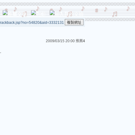
/trackback.jsp?no=54820&aid=3332131
2009/03/15 20:00
推薦
4
.