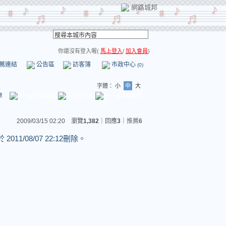
網路城邦
你還沒有登入喔(
馬上登入
/
加入會員
)
薦連結
公告區
訪客簿
市政中心
(0)
字體：
小
中
大
章
2009/03/15 02:20 瀏覽
1,382
｜回應
3
｜
推薦
6
 於
2011/08/07 22:12刪除。