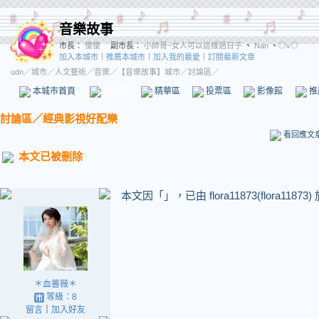
音樂故事
市長：
傻傻
副市長：
小帥哥~女人可以這樣過日子
、
Nan
、
◎v◎
加入本城市
｜
推薦本城市
｜
加入我的最愛
｜
訂閱最新文章
udn
／
城市
／
人文藝術
／
音樂
／
【音樂故事】城市
／討論區／
本城市首頁
討論區
精華區
投票區
影像館
推
討論區
／
經典影視好配樂
看回應文
本文已被刪除
本文因「」，已由 flora11873(flora11873)
＊血薔薇＊
等級：8
留言
｜
加入好友