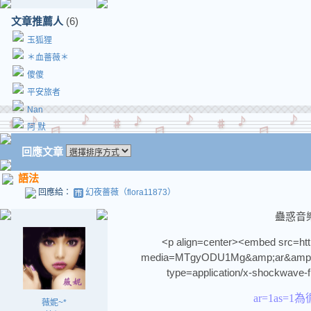
文章推薦人
(6)
玉狐狸
＊血薔薇＊
傻傻
平安旅者
Nan
阿 默
回應文章
語法
回應給：
幻夜薔薇（flora11873）
蠱惑音
<p align=center><embed src=http:/
media=MTgyODU1Mg&amp;ar&amp;ar
type=application/x-shockwave-f
ar=1as=
薇妮~*