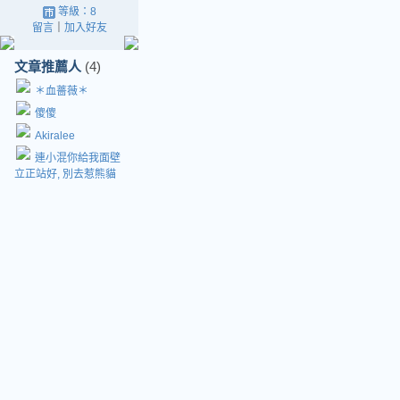
等級：8
留言
｜
加入好友
文章推薦人
(4)
＊血薔薇＊
傻傻
Akiralee
連小混你給我面壁
立正站好, 別去惹熊貓