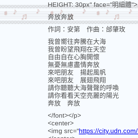
HEIGHT: 30px" face="明細體">
奔放奔放
作詞：安第 作曲：邰肇玫
我曾嚮往奔騰在大海
我曾盼望飛翔在天空
自由自在心胸開懷
無憂無慮盡情奔放
來吧朋友 揚起風帆
來吧朋友 展翅飛翔
請你聽聽大海聲聲的呼喚
請你看看天空亮麗的陽光
奔放 奔放
</font></p>
<center>
<img src="
https://city.udn.co