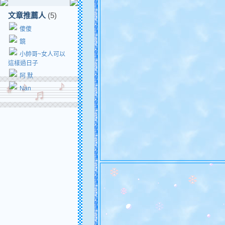
文章推薦人
(5)
傻傻
鏡
小帥哥~女人可以
這樣過日子
阿 默
Nan