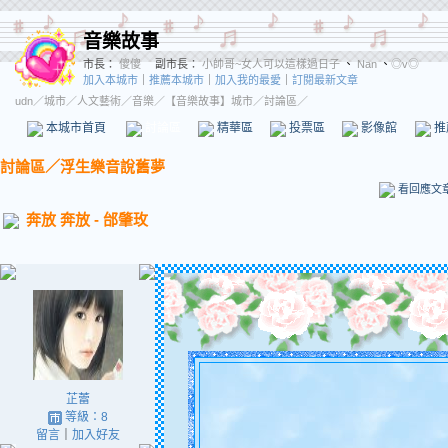
音樂故事
市長：
傻傻
副市長：
小帥哥~女人可以這樣過日子
、
Nan
、
◎v◎
加入本城市
｜
推薦本城市
｜
加入我的最愛
｜
訂閱最新文章
udn
／
城市
／
人文藝術
／
音樂
／
【音樂故事】城市
／討論區／
本城市首頁
討論區
精華區
投票區
影像館
推
討論區
／
浮生樂音說舊夢
看回應文
奔放 奔放 - 邰肇玫
芷蕾
等級：8
留言
｜
加入好友