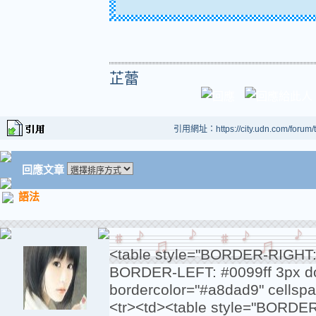
芷蕾
引用網址：https://city.udn.com/forum
回應文章
語法
<table style="BORDER-RIGHT:
BORDER-LEFT: #0099ff 3px d
bordercolor="#a8dad9" cellspa
<tr><td><table style="BORDE