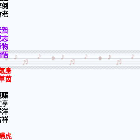
醉倒
會老
伏蟄
成志
悉物
個悟
氣身
草茵
龍驤
宜享
洋洋
吉祥
婦虎