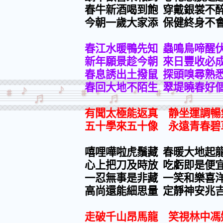
春牛新酒喝到飽
穿戴銀裳不
今朝一歲大家添
保健終身不
春江水暖鴨先知
蟲鳴鳥啼醒
新年願景趁今朝
來日豐收必
春息誘出土撥鼠
探頭嗅尋熟
春回大地不陌生
翠堤曉春好
有聞太極能返真 静坐運調暢
五十學來五十像 永遠青春碧
嘻哩嘩啦虎鬚藏
春暖大地起
心上把刀及時放
吃虧即是便
一忍無事是非藏
一笑和樂喜
高尚還能細思量
定靜神安兆
走破千山昂馬龍 笑視林中馮