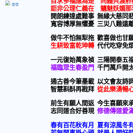
自求多福應為是 同體共渡舴
傻傻
詎非公理仁義在 魑魅妖媚那
開朗練達處難事
無緣大慈同
寬容博厚無懼憂
三災八難遠
做牛不怕無犁拖
歡喜做也甘
生耕致富乾珅轉
代代吃穿免
一元復始萬象禎
三陽開泰五
福臨眾生春盈門
千門萬戶開
通古善今筆墨載
以文會友詩
智慧斟酙再戡拜
從此樂湧暢
前生有願人間返
今生喜願來
志同道合好善現
修德傳道愛
春有百花秋有月
夏有涼風冬
若無閒事掛心頭
就是人間好