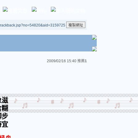
/trackback.jsp?no=54820&aid=3159725
2009/02/16 15:40
推薦
1
象滋
含糊
腳步
時宜