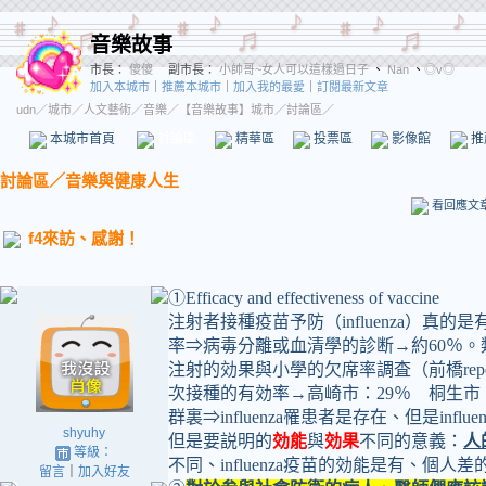
音樂故事
市長：
傻傻
副市長：
小帥哥~女人可以這樣過日子
、
Nan
、
◎v◎
加入本城市
｜
推薦本城市
｜
加入我的最愛
｜
訂閱最新文章
udn
／
城市
／
人文藝術
／
音樂
／
【音樂故事】城市
／討論區／
本城市首頁
討論區
精華區
投票區
影像館
推
討論區
／
音樂與健康人生
看回應文
f4來訪、感謝！
①
Efficacy and effectiveness of vaccine
注射者接種疫苗予防（
influenza
）
真的是
率⇒病毒分離或血清學的診断→約
60
％。
注射的効果與小學的欠席率調査（前橋
rep
次接種的有効率→高崎市：
29
％ 桐生市
群裏⇒
influenza
罹患者是存在、但是
influe
shyuhy
但是要説明的
効能
與
効果
不同的意義：
人
等級：
不同、
influenza
疫苗的効能是有、個人差
留言
｜
加入好友