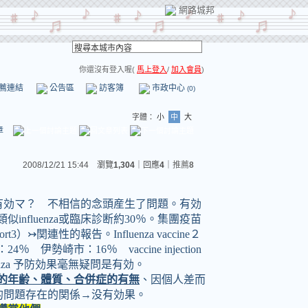
網路城邦
你還沒有登入喔(
馬上登入
/
加入會員
)
薦連結
公告區
訪客簿
市政中心
(0)
字體：
小
中
大
章
2008/12/21 15:44 瀏覽
1,304
｜回應
4
｜
推薦
8
有効マ？ 不相信的念頭産生了問題。有効
類似
influenza
或臨床診断約
30
％。集團疫苗
ort3
）↣関連性的報告。
Influenza vaccine
２
：
24
％ 伊勢崎市：
16
％
vaccine injection
nza
予防効果毫無疑問是有効。
的年齢、體質、合併症的有無
、因個人差而
的問題存在的関係→没有効果。