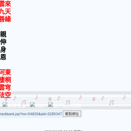
雲來
九天
善緣
相親
源伸
波身
感恩
河東
棲桐
岫雲穹
悟法空
/trackback.jsp?no=54820&aid=3285347