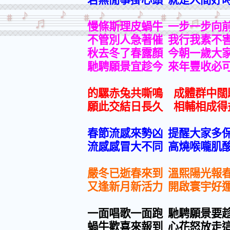
慢條斯理皮蝸牛
一步一步向
不管別人急著催
我行我素不
秋去冬了春露顏
今朝一歲大
馳騁願景宜趁今
來年豐收必
的騾赤兔共嘶鳴 成體群中闊
願此交結日長久 相輔相成得
春節流感來勢凶
提醒大家多
流感感冒大不同
高燒喉嚨肌
嚴冬已逝春來到
溫熙陽光報
又逢新月新活力
開啟寰宇好
一面唱歌一面跑
馳騁願景要
蝸牛歡喜來報到
心花怒放走