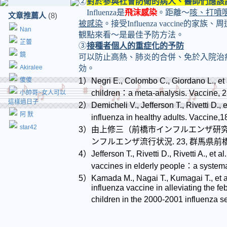
②
對於参與社會防衛的病人、醫師們應該
Influenza
是
飛沫感染
。距離～
咳、打噴
文章推薦人
(8)
被感染
。接受
Influenza vaccine
的家族、周
Nan
観點來看～是最佳予防方法。
芷蕾
③
接種者個人的重症化的予防
鏡
可以防止高熱、肺炎的合併、免於入院治
Akiralee
効。
傻傻
1
）
Negri E., Colombo C., Giordano L., et 
children
：
a meta-analysis. Vaccine, 
小帥哥~女人可以
這樣過日子
2
）
Demicheli V., Jefferson T., Rivetti D., e
阿 默
influenza in healthy adults. Vaccine,1
star42
3
）
由上修三（前橋市インフルエンザ研
ンフルエンザ流行状況
. 23,
群馬県前
4
）
Jefferson T., Rivetti D., Rivetti A., et al.
vaccines in elderly people
：
a systema
5
）
Kamada M., Nagai T., Kumagai T., et a
influenza vaccine in alleviating the feb
children in the 2000-2001 influenza s