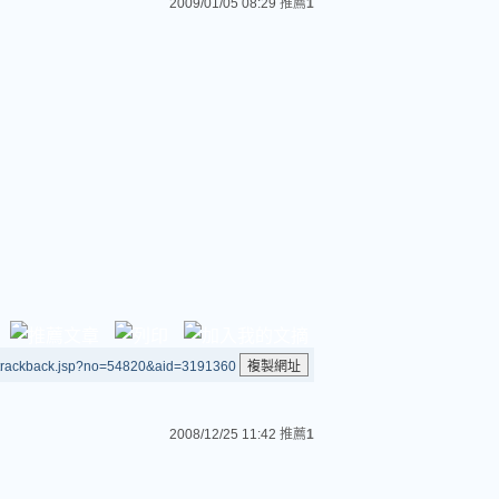
2009/01/05 08:29
推薦
1
/trackback.jsp?no=54820&aid=3191360
2008/12/25 11:42
推薦
1