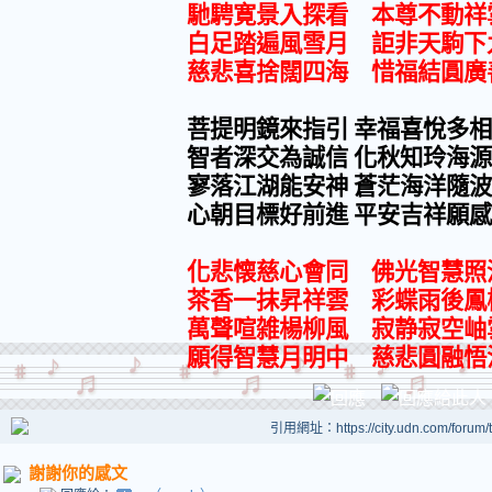
馳騁寛景入探看 本尊不動祥
白足踏遍風雪月 詎非天駒下
慈悲喜捨闊四海 惜福結圓廣
菩提明鏡來指引 幸福喜悅多
智者深交為誠信 化秋知玲海
寥落江湖能安神 蒼茫海洋隨
心朝目標好前進 平安吉祥願
化悲懐慈心會同 佛光智慧照
茶香一抹昇祥雲 彩蝶雨後鳳
萬聲喧雑楊柳風 寂静寂空
願得智慧月明中 慈悲圓融
引用網址：https://city.udn.com/forum
謝謝你的感文