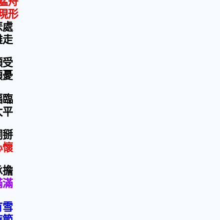
艋舟
現形
悲處
離走
願受
煩憂
福臨
太平
詞掰
心懷
承擔
滿滿
有雪
時節