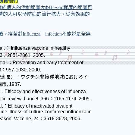
讚賞他們
嚔的病人的活動範圍大約
1
～
2m
程度的範圍可
遭的人可以予防病的流行拡大。従有効果的
療。疫苗對
Influenza
infection
不能説是全無
al.
：
Influenza vaccine in healthy
23
：
2851-2861, 2005.
t al.
：
Prevention and early treatment of
8
：
957-1030, 2000.
究班長）：ワクチン非接種地域におけるイ
橋市
, 1987.
：
Efficacy and effectiveness of influenza
tic review. Lancet, 366
：
1165-1174, 2005.
l.
：
Efficacy of inactivated trivalent
rile illness of culture-confirmed influenza in
eason. Vaccine, 24
：
3618-3623, 2006.