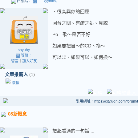
回應給：
（yymds）
、很高興你的回應
回台之間、有疏之処、見諒
Po 歌～是否不好
如果要把自～的CD、換～
shyuhy
等級：
可以ま、如果可以、如何換～
留言
｜
加入好友
文章推薦人
(1)
傻傻
引用網址：https://city.udn.com/forum
08新概念
想起看過的一句話....