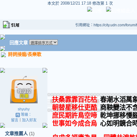
本文於
2008/12/21 17:18 修改第 1 次
引用網址：https://city.udn.com/forum
回應文章
詩詞接龍/長樂歌
扶桑霏霏百花枯
春潮水滔萬
朝替星移仕吏酷
商鞅變法不
shyuhy
庶民期許鳥空啼
乾坤挪移慢
等級：
留言
｜
加入好友
世事如今成合烏
心如明鏡合
文章推薦人
(1)