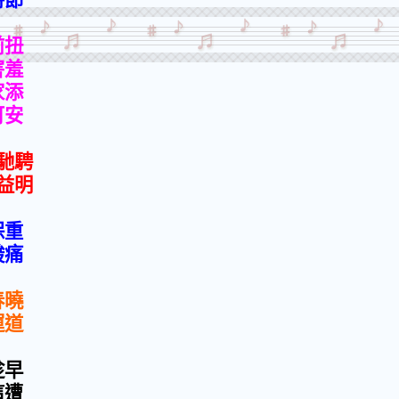
前扭
害羞
家添
可安
馳騁
益明
保重
酸痛
春曉
運道
趁早
這遭