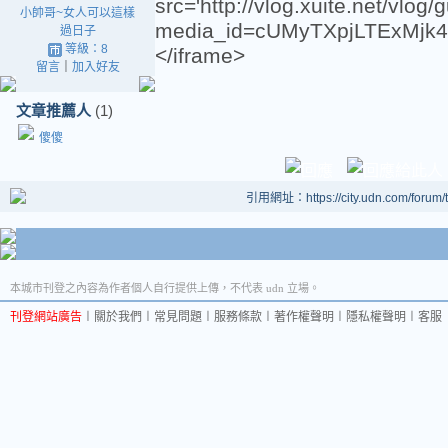
src='http://vlog.xuite.net/vlog
小帥哥~女人可以這樣
media_id=cUMyTXpjLTExMjk4
過日子
等級：8
</iframe>
留言
｜
加入好友
文章推薦人
(1)
傻傻
引用網址：https://city.udn.com/forum
本城市刊登之內容為作者個人自行提供上傳，不代表 udn 立場。
刊登網站廣告
︱
關於我們
︱
常見問題
︱
服務條款
︱
著作權聲明
︱
隱私權聲明
︱
客服