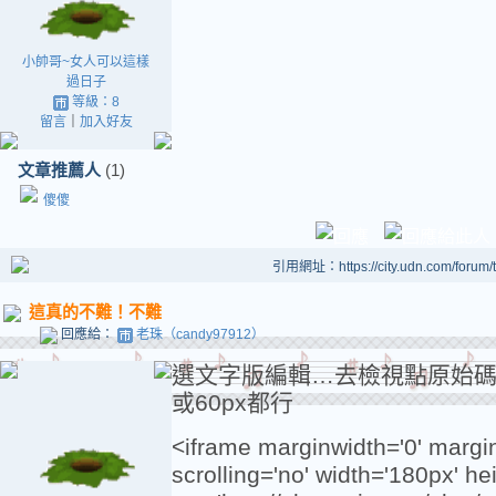
小帥哥~女人可以這樣
過日子
等級：8
留言
｜
加入好友
文章推薦人
(1)
傻傻
引用網址：https://city.udn.com/forum
這真的不難！不難
回應給：
老珠（candy97912）
選文字版編輯…去檢視點原始碼
或60px都行
<iframe marginwidth='0' margin
scrolling='no' width='180px' he