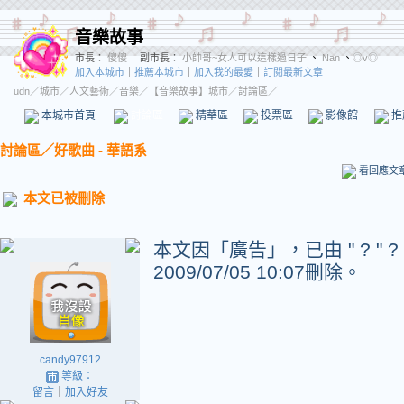
音樂故事
市長：
傻傻
副市長：
小帥哥~女人可以這樣過日子
、
Nan
、
◎v◎
加入本城市
｜
推薦本城市
｜
加入我的最愛
｜
訂閱最新文章
udn
／
城市
／
人文藝術
／
音樂
／
【音樂故事】城市
／討論區／
本城市首頁
討論區
精華區
投票區
影像館
推
討論區
／
好歌曲 - 華語系
看回應文
本文已被刪除
本文因「廣告」，已由 " ? " ? " 
2009/07/05 10:07刪除。
candy97912
等級：
留言
｜
加入好友