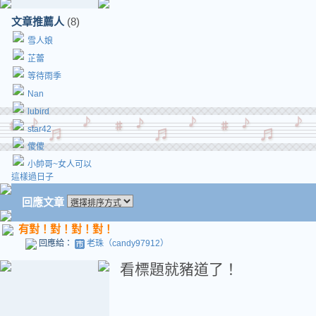
文章推薦人
(8)
雪人娘
芷蕾
等待雨季
Nan
lubird
star42
傻傻
小帥哥~女人可以
這樣過日子
回應文章
有對！對！對！對！
回應給：
老珠（candy97912）
看標題就豬道了！