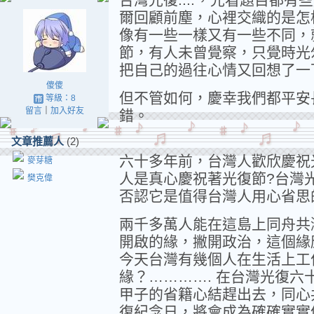
爾回顧前塵，心裡交織的是怎
像有一些一樣又有一些不同，
節，有人未曾覺察，只覺時光
把自己的過往心情又回想了一
傻傻
但不管如何，慶幸我們都平安
等級：8
留言
｜
加入好友
錯。
文章推薦人
(2)
六十多年前，台灣人歡欣慶祝
麥芽糖
人是真心慶祝著光復節?台灣
樊克偉
否認它是值得台灣人用心省思
兩千多萬人能在這島上同舟共
開啟的緣，撇開政治，這個緣
今天台灣有幾個人在生活上工
緣？…………. 在台灣光復
甲子的省籍心結趕出去，同心
復紀念日，將會成為確確實實