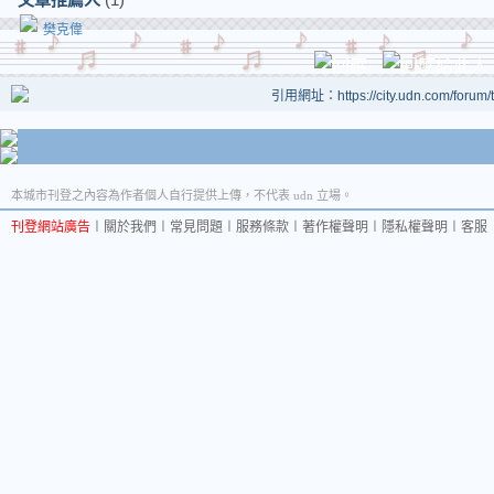
樊克偉
引用網址：https://city.udn.com/forum
本城市刊登之內容為作者個人自行提供上傳，不代表 udn 立場。
刊登網站廣告
︱
關於我們
︱
常見問題
︱
服務條款
︱
著作權聲明
︱
隱私權聲明
︱
客服