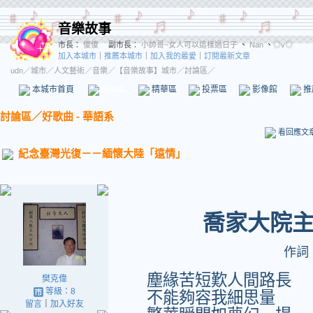
音樂故事
市長：
傻傻
副市長：
小帥哥~女人可以這樣過日子
、
Nan
、
◎v◎
加入本城市
｜
推薦本城市
｜
加入我的最愛
｜
訂閱最新文章
udn
／
城市
／
人文藝術
／
音樂
／
【音樂故事】城市
／討論區／
本城市首頁
討論區
精華區
投票區
影像館
推
討論區
／
好歌曲 - 華語系
看回應文
紀念臺灣光復－－緬懷大陸「遠情」
喬家大院
作詞
塵緣苦短歎人間路長
樊克偉
等級：8
不能夠容我細思量
留言
｜
加入好友