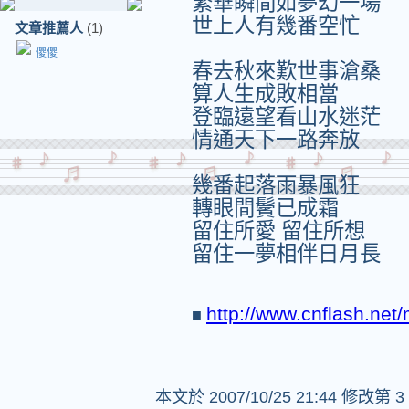
繁華瞬間如夢幻一場
世上人有幾番空忙
文章推薦人
(1)
傻傻
春去秋來歎世事滄桑
算人生成敗相當
登臨遠望看山水迷茫
情通天下一路奔放
幾番起落雨暴風狂
轉眼間鬢已成霜
留住所愛 留住所想
留住一夢相伴日月長
http://www.cnflash.net
■
本文於
2007/10/25 21:44 修改第 3