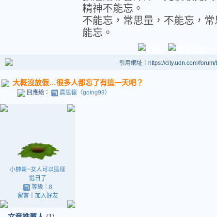
精神不能忘。
不能忘，常思量，不能忘，常
能忘。
引用網址：https://city.udn.com/forum
大概沒放假…很多人都忘了有這一天吧？
回應給：
晨思復（going99）
小帥哥~女人可以這樣
過日子
等級：8
留言
｜
加入好友
文章推薦人
(1)