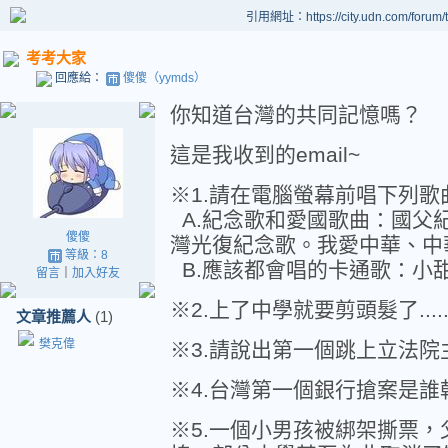
引用網址：https://city.udn.com/forum
考考大家
回應給：
傻傻（yymds）
你知道台灣的共同記憶嗎？
這是我收到的email~
※1.請在電腦螢幕前唱下列歌曲
A.紀念歌和愛國歌曲：國父
傻傻
灣光復紀念歌。我愛中華、中
等級：8
B.應該都會唱的卡通歌：小
留言
｜
加入好友
※2.上了中學就要剪頭髮了...
文章推薦人
(1)
樊克偉
※3.請說出第一個跳上立法
※4.台灣第一個銀行搶案是誰
※5.一個小男孩被綁架撕票