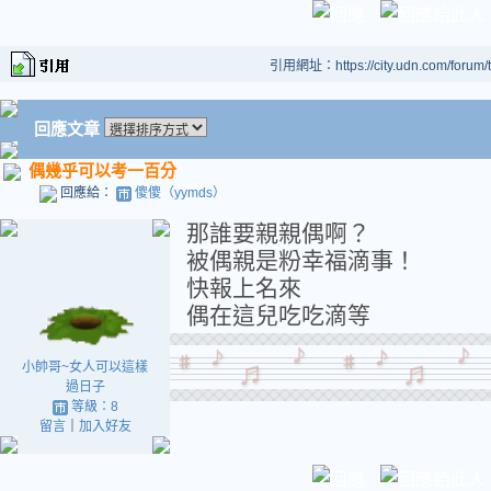
引用網址：https://city.udn.com/forum
回應文章
偶幾乎可以考一百分
回應給：
傻傻（yymds）
那誰要親親偶啊？
被偶親是粉幸福滴事！
快報上名來
偶在這兒吃吃滴等
小帥哥~女人可以這樣
過日子
等級：8
留言
｜
加入好友