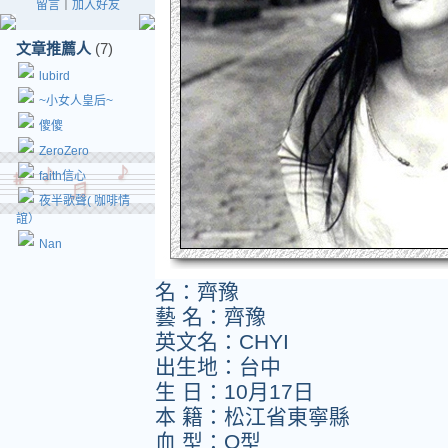
留言
｜
加入好友
文章推薦人
(7)
lubird
~小女人皇后~
傻傻
ZeroZero
faith信心
夜半歌聲( 咖啡情
誼）
Nan
名：齊豫
藝 名：齊豫
英文名：CHYI
出生地：台中
生 日：10月17日
本 籍：松江省東寧縣
血 型：O型