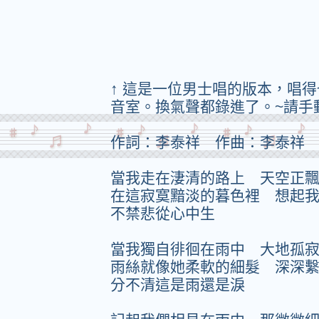
↑ 這是一位男士唱的版本，唱
音室。換氣聲都錄進了。~請手
作詞：李泰祥 作曲：李泰祥
當我走在淒清的路上 天空正
在這寂寞黯淡的暮色裡 想起
不禁悲從心中生
當我獨自徘徊在雨中 大地孤
雨絲就像她柔軟的細髮 深深
分不清這是雨還是淚