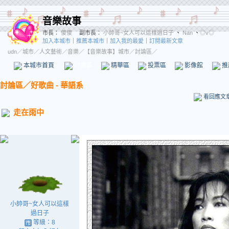
音樂故事
市長：
傻傻
副市長：
小帥哥~女人可以這樣過日子
、
Nan
、
◎v◎
加入本城市
｜
推薦本城市
｜
加入我的最愛
｜
訂閱最新文章
udn
／
城市
／
人文藝術
／
音樂
／
【音樂故事】城市
／討論區／
本城市首頁
討論區
精華區
投票區
影像館
推
討論區
／
好歌曲 - 華語系
看回應文
走在雨中
小帥哥~女人可以這樣
過日子
等級：8