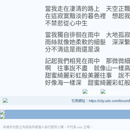
當我走在淒清的路上 天空正
在這寂寞黯淡的暮色裡 想起
不禁悲從心中生
當我獨自徘徊在雨中 大地孤
雨絲就像她柔軟的細髮 深深
分不清這是雨還是淚
記起我們相見在雨中 那微微
啊 往事說不盡 就像山一樣
甜蜜綺麗彩虹般美麗往事 說
好像海一樣深 甜蜜綺麗彩虹
引用網址：https://city.udn.com/forum
本城市刊登之內容為作者個人自行提供上傳，不代表 udn 立場。