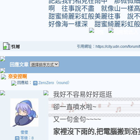
記起我們相見在雨中 那微微
啊 往事說不盡 就像山一樣
甜蜜綺麗彩虹般美麗往事 說
好像海一樣深 甜蜜綺麗彩虹
引用網址：https://city.udn.com/forum
回應文章
奈安捏啊
回應給：
ZeroZero（round）
我好不容易好好逛逛
卻一直噴水啦~
又一句金句~~~~
家裡沒下雨的,把電腦搬到浴
傻傻
等級：8