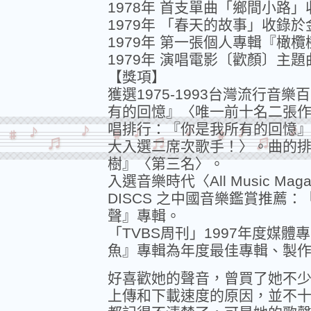
1978年 首支單曲「鄉間小路
1979年 「春天的故事」收錄
1979年 第一張個人專輯『橄
1979年 演唱電影〔歡顏〕主
【獎項】
獲選1975-1993台灣流行
有的回憶』〈唯一前十名二張
唱排行：『你是我所有的回憶
大入選二席次歌手！〉。曲的
樹』〈第三名〉。
入選音樂時代〈All Music Magaz
DISCS 之中國音樂鑑賞推薦
聲』專輯。
「TVBS周刊」1997年度媒
魚』專輯為年度最佳專輯、製
好喜歡她的聲音，曾買了她不少
上傳和下載速度的原因，並不