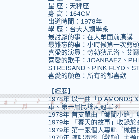
星 座：天秤座
身 高：164CM
出道時間：1978年
學 歷：台大人類學系
最討厭的事：在大眾面前演講
最難忘的事：小時候第一次剪
喜愛的演員：勞勃狄尼洛、艾
喜愛的歌手：JOANBAEZ、PHIL
STREISAND、PINK FLYD、S
喜愛的顏色：所有的都喜歡
【經歷】
1978年 以一曲「DIAMONDS
軍、第一屆民謠風冠軍。
1978年 首支單曲「鄉間小路
1979年 「春天的故事」收錄
1979年 第一張個人專輯『橄
1979年 演唱電影〔歡顏〕主