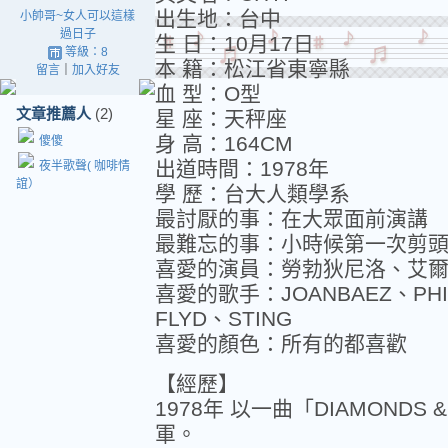
出生地：台中
小帥哥~女人可以這樣
過日子
生 日：10月17日
等級：8
本 籍：松江省東寧縣
留言
｜
加入好友
血 型：O型
文章推薦人
(2)
星 座：天秤座
身 高：164CM
傻傻
出道時間：1978年
夜半歌聲( 咖啡情
誼）
學 歷：台大人類學系
最討厭的事：在大眾面前演講
最難忘的事：小時候第一次剪
喜愛的演員：勞勃狄尼洛、艾
喜愛的歌手：JOANBAEZ、PHIL 
FLYD、STING
喜愛的顏色：所有的都喜歡
【經歷】
1978年 以一曲「DIAMOND
軍。