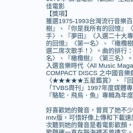
佳電影
【獎項】
獲選1975-1993台灣流行音
樹』、『你是我所有的回憶』
手〉、『夢田』〈入選二十大
的回憶』〈第一名〉、『橄欖
選二席次歌手！〉。曲的排行
名〉、『橄欖樹』〈第三名〉
入選音樂時代〈All Music Magaz
COMPACT DISCS 之中
〈★★★★★五星鑑賞〉、『
「TVBS周刊」1997年度媒
『駱駝．飛鳥．魚』專輯為年
好喜歡她的聲音，曾買了她不
mtv版，可惜好像上傳和下載
次聽到她的聲音是看電影歡顏
歌聲確一直在腦海裡不曾遺忘