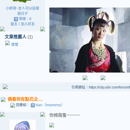
小帥哥~女人可以這樣
過日子
等級：8
留言
｜
加入好友
文章推薦人
(1)
傻傻
引用網址：https://city.udn.com/forum
偶看到有點花企....
回應給：
Nan（imymemy）
你棉兩隻~~~~~