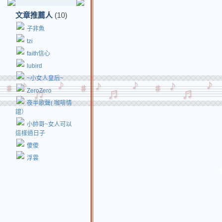
文章推薦人
(10)
子非魚
tzi
faith信心
lubird
~小女人皇后~
ZeroZero
夜半歌聲( 咖啡情
誼）
小帥哥~女人可以
這樣過日子
傻傻
浮雲