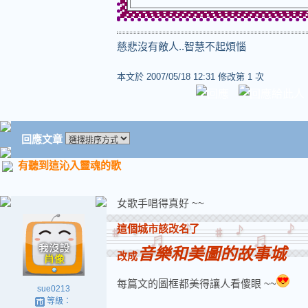
慈悲沒有敵人..智慧不起煩惱
本文於
2007/05/18 12:31 修改第 1 次
回應文章
有聽到這沁入靈魂的歌
女歌手唱得真好 ~~
這個城市該改名了
音樂和美圖的故事城
改成
每篇文的圖框都美得讓人看傻眼 ~~
sue0213
等級：