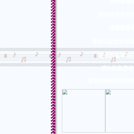
但你卻傷
把你的名字刻
我繼續追
那份沒能從你那裡
把你的名字刻
把你的名字烙
我會找到那份從你