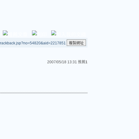
/trackback.jsp?no=54820&aid=2217851
2007/05/18 13:31
推薦
1