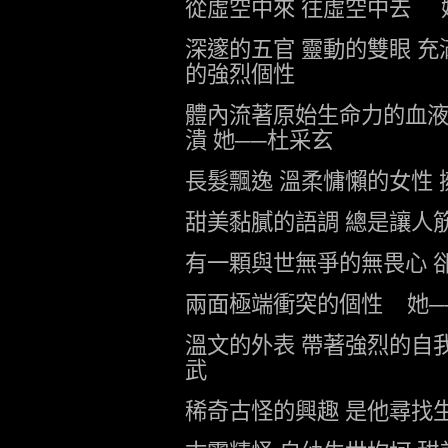
從虛空中來
往虛空中去
深邃的五官
靈動的雙眼
充
的強烈個性
體內流著原始生命力的血
潰
她──杜采玄
長髮飄逸
溫柔慵懶的女性
甜美黏膩的語調
總是讓人
有一顆與世無爭的無畏心
兩面極端衝突的個性
她─
溫文的外表
帶著強烈的自
武
稀奇古怪的興趣
是他尋找