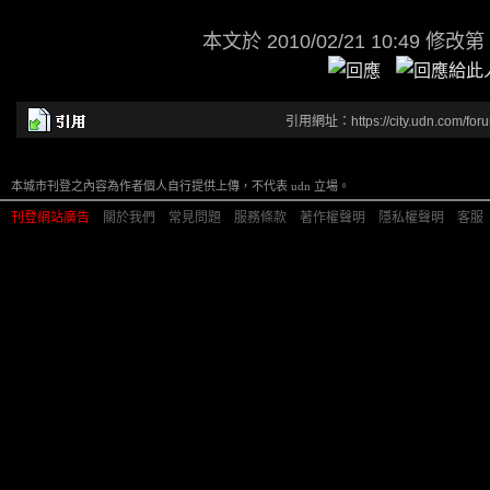
本文於
2010/02/21 10:49 修改第
引用網址：https://city.udn.com/for
本城市刊登之內容為作者個人自行提供上傳，不代表 udn 立場。
刊登網站廣告
︱
關於我們
︱
常見問題
︱
服務條款
︱
著作權聲明
︱
隱私權聲明
︱
客服