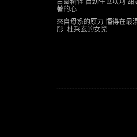
古靈精怪
自幼生世坎坷
甜
著的心
來自母系的原力
懂得在最
彤
杜采玄的女兒