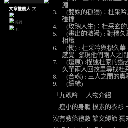
淵
文章推薦人
(3)
3.
(
雙姝的孤獨
)
︰杜采吟
碰撞
綠荷
4.
(
玫瑰人生
)
︰
杜采玄的
Tt
5.
(
畫出的激盪
) :
對穆久
相識
6.
(
慟
) :
杜采吟與穆久華
感覺
發現他們兩人之
7.
(
還原
) :
描述杜家的過
久華兩人回故里尋找杜
8.
(
合魂
) :
三人之間的奧
9.
(
續緣
)
「九魂吟」
人物介紹
﹁瘦小的身軀
樸素的衣衫
沒有教條禮數
繁文縟節
獨