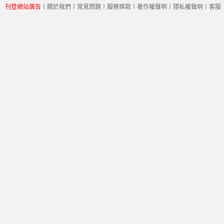
刊登網站廣告
︱
關於我們
︱
常見問題
︱
服務條款
︱
著作權聲明
︱
隱私權聲明
︱
客服