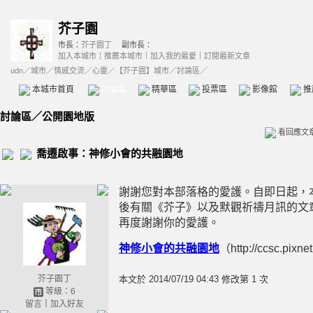
芥子園
市長：
芥子園丁
副市長：
加入本城市
｜
推薦本城市
｜
加入我的最愛
｜
訂閱最新文章
udn
／
城市
／
情感交流
／
心靈
／
【芥子園】城市
／討論區／
本城市首頁
討論區
精華區
投票區
影像館
推
討論區
／
公開園地版
看回應文
喬遷啟事：神修小會的共融園地
謝謝您對本部落格的愛護。自即日起，
後有關《芥子》以及默觀祈禱月訊的文
再度謝謝你的愛護。
神修小會的共融園地
（http://ccsc.pixne
芥子園丁
本文於
2014/07/19 04:43 修改第 1 次
等級：6
留言
｜
加入好友