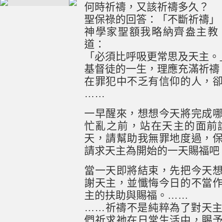
何時祈禱，又該祈禱多久？
聖保祿的回答：「不斷祈禱」（
神學家聖額我略納齊盎主教（St. 
道：
「必須比呼吸更常思及天主。
基督徒的一生，理應充滿祈禱
在罪犯中不乏有信仰的人，
……
一早醒來，想想今天將完成
忙亂之前，站在天主的面前
天，請幫助我無罪地度過，
請求天主為開始的一天賜福吧
當一天即將結束，先把今天
謝天主，並懺悔今日的不當
主的扶助與賜福。……
……祈禱不是純粹為了對天
們祈求祂在日常生活中，賜