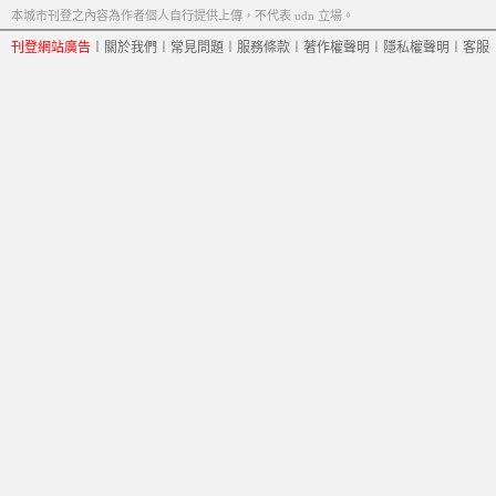
本城市刊登之內容為作者個人自行提供上傳，不代表 udn 立場。
刊登網站廣告
︱
關於我們
︱
常見問題
︱
服務條款
︱
著作權聲明
︱
隱私權聲明
︱
客服