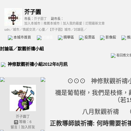
芥子園
市長：
芥子園丁
副市長：
加入本城市
｜
推薦本城市
｜
加入我的最愛
｜
訂閱最新文章
udn
／
城市
／
情感交流
／
心靈
／
【芥子園】城市
／討論區／
本城市首頁
討論區
精華區
投票區
影像館
推
討論區
／
默觀祈禱小組
看回應文
神修默觀祈禱小組2012年8月訊
⊙⊙⊙ 神修默觀祈禱小
禰是葡萄樹，我們是枝條，
（若1
八月默觀祈禱 
芥子園丁
等級：6
正教導師談祈禱: 何時需要祈
留言
｜
加入好友