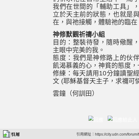
我們在世間的「輔助工具」
立於天主前的狀態，也就是
在，與祂接觸，體驗祂的臨在
神修默觀祈禱小組
目的：整裝待發，隨時儆醒
主眼中完美的我。
態度：我們是神修路上的伙
飢渴慕義的心，神貧的態度，
修練：每天請用10分鐘讀聖
文 (耶穌基督天主子，求禰可
雲鐘（何訓田）
引用網址：https://city.udn.com/forum