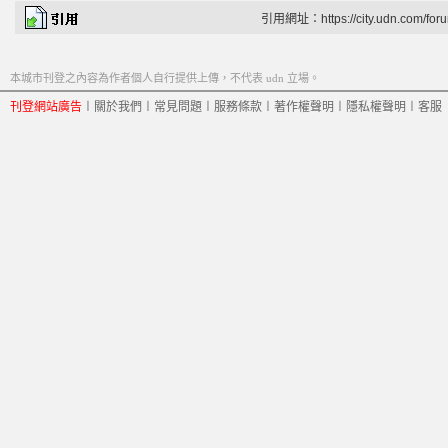
引用網址：https://city.udn.com/for
本城市刊登之內容為作者個人自行提供上傳，不代表 udn 立場。
刊登網站廣告
︱
關於我們
︱
常見問題
︱
服務條款
︱
著作權聲明
︱
隱私權聲明
︱
客服