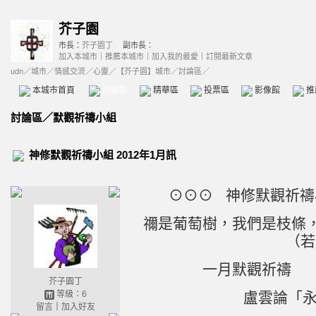
芥子園
市長：
芥子園丁
副市長：
加入本城市
｜
推薦本城市
｜
加入我的最愛
｜
訂閱最新文章
udn
／
城市
／
情感交流
／
心靈
／
【芥子園】城市
／討論區／
本城市首頁
討論區
精華區
投票區
影像館
推
討論區
／
默觀祈禱小組
神修默觀祈禱小組 2012年1月訊
⊙⊙⊙ 神修默觀祈禱小
禰是葡萄樹，我們是枝條
（若
一月默觀祈禱 
芥子園丁
等級：6
盧雲論「永
留言
｜
加入好友