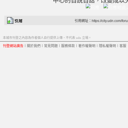
中心的自說自話，改變成以
引用網址：https://city.udn.com/for
本城市刊登之內容為作者個人自行提供上傳，不代表 udn 立場。
刊登網站廣告
︱
關於我們
︱
常見問題
︱
服務條款
︱
著作權聲明
︱
隱私權聲明
︱
客服