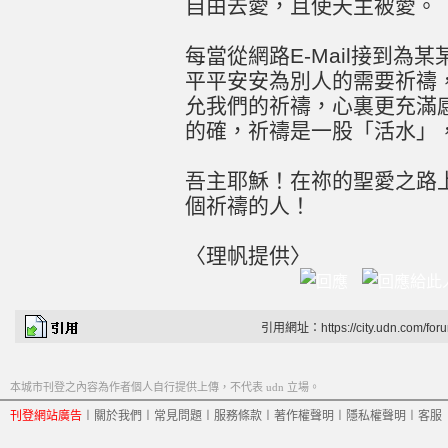
自由去愛，且使天主被愛。
每當從網路E-Mail接到為
平平安安為別人的需要祈禱
允我們的祈禱，心裏更充滿
的確，祈禱是一股「活水」
吾主耶穌！在祢的聖愛之路
個祈禱的人！
〈理帆提供〉
引用網址：https://city.udn.com/for
本城市刊登之內容為作者個人自行提供上傳，不代表 udn 立場。
刊登網站廣告
︱
關於我們
︱
常見問題
︱
服務條款
︱
著作權聲明
︱
隱私權聲明
︱
客服