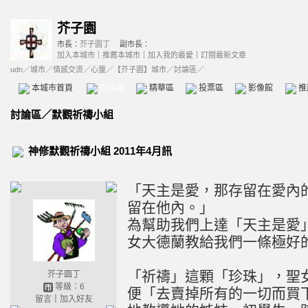
芥子園
市長：
芥子園丁
副市長：
加入本城市
｜
推薦本城市
｜
加入我的最愛
｜
訂閱最新文章
udn
／
城市
／
情感交流
／
心靈
／
【芥子園】城市
／討論區／
本城市首頁
討論區
精華區
投票區
影像館
推
討論區
／
默觀祈禱小組
神修默觀祈禱小組 2011年4月訊
「天主是愛，那存留在愛內
留在他內。」
為幫助我們上達「天主是愛
女大德蘭教給我們一條極好
「祈禱」這顆「珍珠」，聖
芥子園丁
等級：6
便「去賣掉所有的一切而買
留言
｜
加入好友