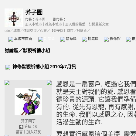
芥子園
市長：
芥子園丁
副市長：
加入本城市
｜
推薦本城市
｜
加入我的最愛
｜
訂閱最新文章
udn
／
城市
／
情感交流
／
心靈
／
【芥子園】城市
／討論區／
本城市首頁
討論區
精華區
投票區
影像館
推
討論區
／
默觀祈禱小組
神修默觀祈禱小組 2010年7月訊
感恩是一扇窗戶, 經過它我
就是天主對我們的愛. 感恩
德珍貴的源頭. 它讓我們準
有的. 從先有恩寵, 再有感
的生命. 我們以感恩之心, 
活潑生動的生命.
芥子園丁
等級：6
留言
｜
加入好友
要想實行感恩這個美德, 需