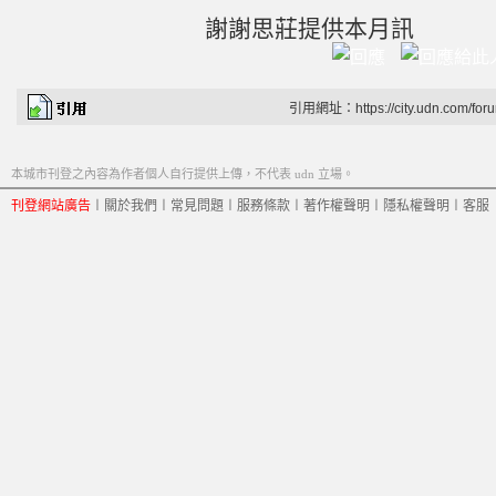
謝謝思莊提供本月訊
引用網址：https://city.udn.com/for
本城市刊登之內容為作者個人自行提供上傳，不代表 udn 立場。
刊登網站廣告
︱
關於我們
︱
常見問題
︱
服務條款
︱
著作權聲明
︱
隱私權聲明
︱
客服