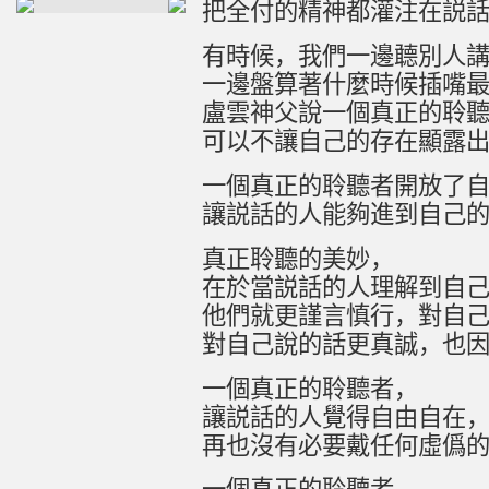
把全付的精神都灌注在説
有時候，我們一邊
聼
別人
一邊盤算著什麼時候插嘴
盧雲神父
說
一個真正的聆
可以不讓自己的存在顯露
一個真正的聆聽者開放了
讓説話的人能
夠
進到自己
真正聆聽的美妙，
在於當説話的人理解到自
他們就更謹言慎行，對自
對自己
說
的話更真誠，也
一個真正的聆聽者，
讓説話的人覺得自由自在
再也沒有必要戴任何
虛
僞