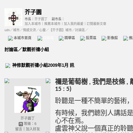
芥子園
市長：
芥子園丁
副市長：
加入本城市
｜
推薦本城市
｜
加入我的最愛
｜
訂閱最新文章
udn
／
城市
／
情感交流
／
心靈
／
【芥子園】城市
／討論區／
本城市首頁
討論區
精華區
投票區
影像館
推
討論區
／
默觀祈禱小組
神修默觀祈禱小組2009年1月 訊
禰是葡萄樹
我們是枝條
,
,
15 : 5)
聆聽是一種不簡單的藝術
有時候，我們
聼
別人講話
芥子園丁
心不在焉。
等級：6
盧雲神父
說
一個真正的聆
留言
｜
加入好友