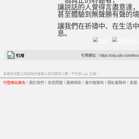
一個真正的聆聽者，
讓説話的人覺得言盡意達
甚至體驗到無聲勝有聲的
讓我們在祈禱中、在生活
息。
引用網址：https://city.udn.com/for
本城市刊登之內容為作者個人自行提供上傳，不代表 udn 立場。
刊登網站廣告
︱
關於我們
︱
常見問題
︱
服務條款
︱
著作權聲明
︱
隱私權聲明
︱
客服