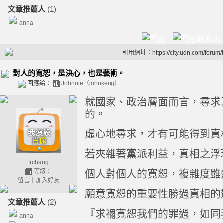
文章推薦人
(1)
anna
引用網址：https://city.udn.com/forum
對人的寬恕，是決心，也是藝術。
回應給：
Johnnie（johnkeng）
就國家、政治層面而言，尋求
的。
虛心地尋求，才有可能得到真
若夾雜著黨派利益，真相之浮
frchang
等級：
個人對個人的寬恕，複雜度雖
留言
｜
加入好友
願意寬恕的重要性勝過真相的
文章推薦人
(2)
『求禰寬恕我們的罪過，如同
anna