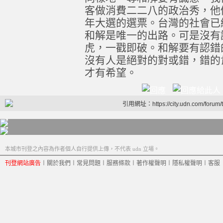
客做消費二二八的政治秀，他們
年大選的選票。台灣的社會已
和解是唯一的出路。可是沒有
虎，一戳即破。和解要有認錯
沒有人是絕對的對或錯，錯的
才有希望。
引用網址：https://city.udn.com/forum
本城市刊登之內容為作者個人自行提供上傳，不代表 udn 立場。
刊登網站廣告
︱
關於我們
︱
常見問題
︱
服務條款
︱
著作權聲明
︱
隱私權聲明
︱
客服