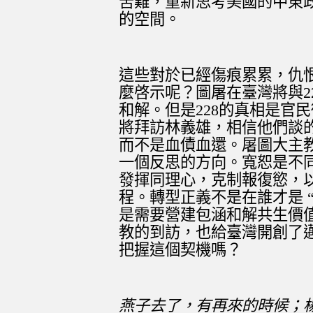
苦難，重新思考美國的中東
的空間。
這些對於已經傷痕累累，仇
麼啓示呢？圖屠在臺灣將與
2
和解。但是
228
的真相是官民
將拜訪林義雄，相信他們談
而不是血債血還。屠圖大主
一個反思的方向。寬恕是不
發揮同理心，克制報復慾，
程。轉型正義不是在誰才是 
是需要營建包涵和解共生價
教的到訪，也給臺灣開創了
把握這個契機嗎？
燕子去了，有再來的時候；