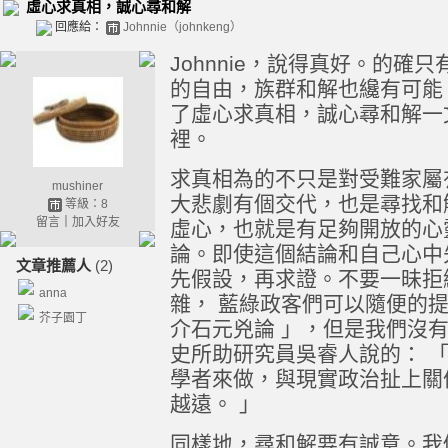
虛心求真相，誠心尋和解
回應給：
Johnnie（johnkeng）
Johnnie，說得真好。的
的自由，族群和解也纔有可能
了虛心求真相，誠心尋和解一
裡。
求真相為的不只是對受難家屬
mushiner
大悲劇有個交代，也是尋找和
等級：8
留言
｜
加入好友
虛心，也就是有足夠開放的心
論。即使這個結論和自己心中
文章推薦人
(2)
先假設，再求證。不要一昧拒
anna
雜， 藍綠政客們可以隨便的提出
芥子園丁
介石元兇論 」，但是我們沒
史所助研究員吳睿人說的： 
學者來做，與現實政治扯上關
越遠。 」
同樣地，尋和解要有誠意。我