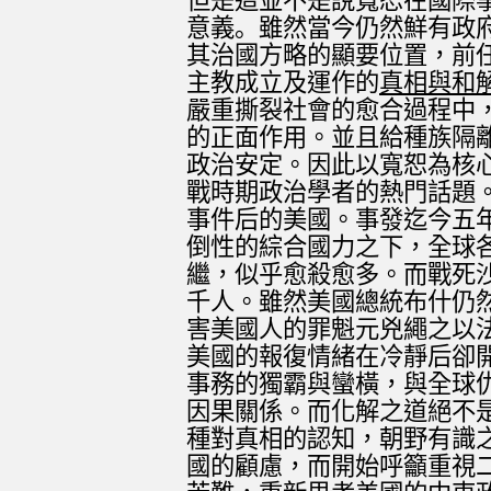
但是這並不是說寬恕在國際
意義。
雖然當今仍然鮮有政
其治國方略的顯要位置，前
主教成立及運作的
真相與和
嚴重撕裂社會的愈合過程中
的正面作用。並且給種族隔
政治安定。因此以寬恕為核
戰時期政治學者的熱門話題
事件后的美國。事發迄今五
倒性的綜合國力之下，全球
繼，似乎愈殺愈多。而戰死
千人。雖然美國總統布什仍
害美國人的罪魁元兇繩之以
美國的報復情緒在冷靜后卻
事務的獨霸與蠻橫，與全球
因果關係。而化解之道絕不
種對真相的認知，朝野有識
國的顧慮，而開始呼籲重視