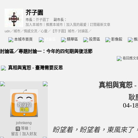
芥子園
市長：
芥子園丁
副市長：
加入本城市
｜
推薦本城市
｜
加入我的最愛
｜
訂閱最新文章
udn
／
城市
／
情感交流
／
心靈
／
【芥子園】城市
／討論區／
本城市首頁
討論區
精華區
投票區
影像館
推
討論區
／
專題討論一：今年的四旬期與復活節
看回應文
真相與寬恕 - 臺灣需要反思
真相與寬恕
耿
04-1
johnkeng
盼望着，盼望着，東風來了
等級：
留言
｜
加入好友