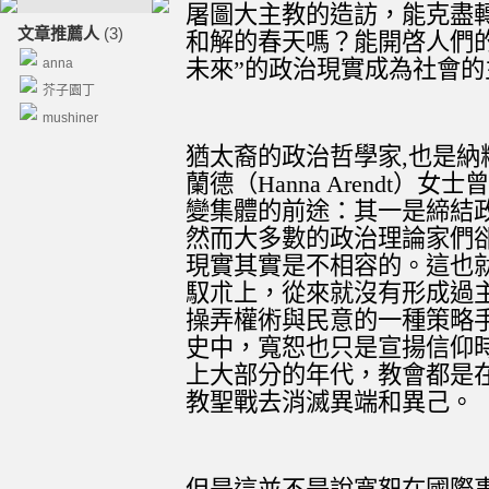
屠圖大主教的造訪，能克盡
文章推薦人
(3)
和解的春天嗎？能開啓人們
anna
未來”的政治現實成為社會
芥子園丁
mushiner
猶太裔的政治哲學家
,
也是納
蘭德（
Hanna Arendt
）女士曾
變集體的前途：其一是締結
然而大多數的政治理論家們
現實其實是不相容的。這也
馭朮上，從來就沒有形成過
操弄
權術與
民意的一種策略
史中，寬恕也只是宣揚信仰
上大部分的年代，教會
都
是
教聖戰去消滅異端
和異己
。