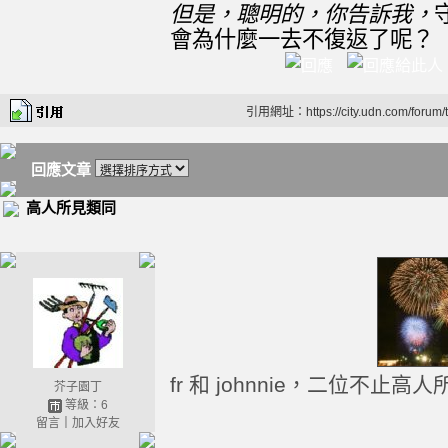
但
是，聰明的，你告訴我，
會為什麼一去不復返了呢？
引用網址：https://city.udn.com/forum
回應文章
高人所見類同
fr 和 johnnie，二位不
芥子園丁
等級：6
留言
｜
加入好友