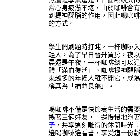
常心身疲憊不堪，由於咖啡含
到提神醒腦的作用，因此喝咖
的方式。
學生們刷題時打盹，一杯咖啡
輕人，為了早日晉升買房，夜
晨還是午夜，一杯咖啡總可以
體「滿血復活」。咖啡提神醒
來越多的年輕人離不開它，成
稱其為「續命良藥」。
喝咖啡不僅是快節奏生活的需
攜著三倆好友，一邊慢慢地泡
子
，共享這刻難得的休閒時光
邊喝咖啡邊看書，享受這一份