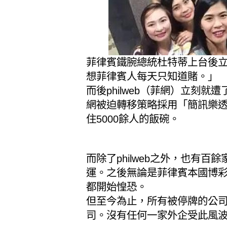
菲律賓鐵腕總統杜特蒂上台後
想菲律賓人每天只知道賭。」
而後philweb（菲網）立刻就
網被迫轉移策略採用「簡訊樂
住5000餘人的飯碗。
而除了philweb之外，也有
運。之後無論是菲律賓本國博
都開始惶恐。
但至今為止，所有被停牌的公
司。沒有任何一家外企受此風