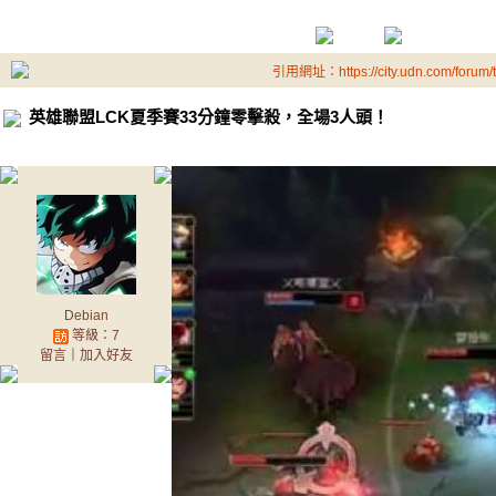
引用網址：https://city.udn.com/forum
英雄聯盟LCK夏季賽33分鐘零擊殺，全場3人頭！
Debian
等級：7
留言
｜
加入好友