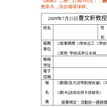
《感動》二冊﹝訂價
500元﹞，
贈
應茶水，請自備環保杯。
曹文軒教授
2009年7月25日
姓名
性
別
服務
□故事媽媽
□學校志工
□學
單位
□其他
學校或單位名稱
聯絡
地址
電子
信箱
報
□劃撥
(當天請帶劃撥收據)
□
名
□刷卡
(請填信用卡授權單)
費
退費規定：活動前一週辦