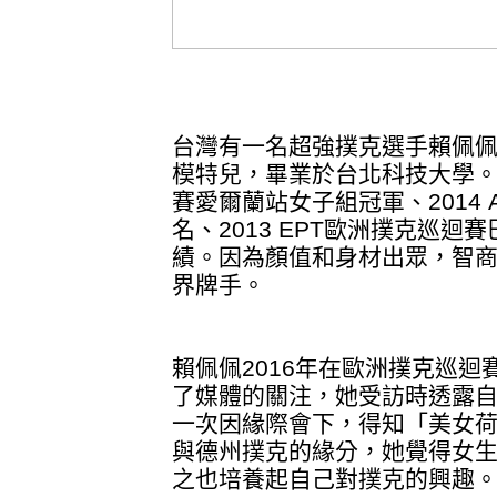
台灣有一名超強撲克選手賴佩
模特兒，畢業於台北科技大學。她
賽愛爾蘭站女子組冠軍、2014
名、2013 EPT歐洲撲克巡
績。因為顏值和身材出眾，智
界牌手。
賴佩佩2016年在歐洲撲克巡迴
了媒體的關注，她受訪時透露
一次因緣際會下，得知「美女
與德州撲克的緣分，她覺得女
之也培養起自己對撲克的興趣