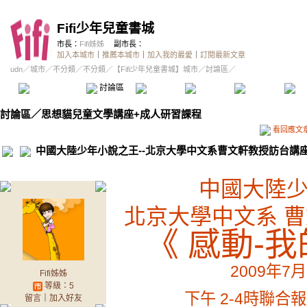
Fifi少年兒童書城
市長：
Fifi姊姊
副市長：
加入本城市
｜
推薦本城市
｜
加入我的最愛
｜
訂閱最新文章
udn
／
城市
／
不分類
／
不分類
／
【Fifi少年兒童書城】城市
／討論區／
本城市首頁
討論區
精華區
投票區
影像館
推
討論區
／
思想貓兒童文學講座+成人研習課程
看回應文
中國大陸少年小說之王--北京大學中文系曹文軒教授訪台講
中國大陸
北京大學中文系 曹
《 感動-
2009年7
Fifi姊姊
等級：5
下午 2-4時聯
留言
｜
加入好友