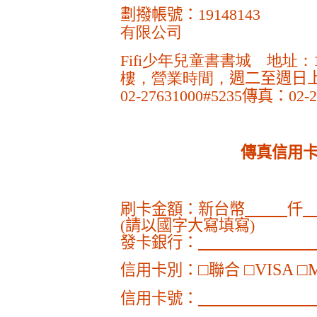
劃撥帳號：
1914814
有限公司
Fifi少年兒童書書城 地址：
樓，營業時間，
週二至週日
02-27631000#5235
傳真：
02-
傳真信用
刷卡金額：新台幣
仟
(
請以國字大寫填寫
)
發卡銀行：
□
□
VISA
□
信用卡別：
聯合
信用卡號：