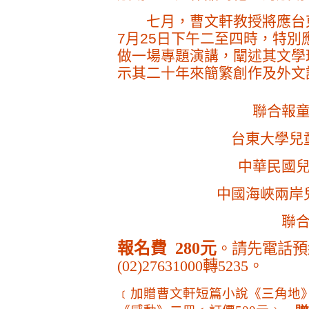
七月，曹文軒教授將應台東
7月25日下午二至四時，特
做一場專題演講，闡述其文學
示其二十年來簡繁創作及外文
聯合報
台東大學兒
中華民國
中國海峽兩岸
聯
報名費
280元
。請先電話預
(02)27631000
轉
5235
。
﹝加贈曹文軒短篇小說《三角地