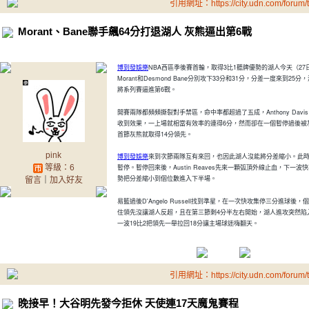
引用網址：https://city.udn.com/forum
Morant、Bane聯手飆64分打退湖人 灰熊逼出第6戰
博到發娛樂
NBA西區季後賽首輪，取得3比1聽牌優勢的湖人今天（2
Morant和Desmond Bane分別攻下33分和31分，分差一度來到
將系列賽逼進第6戰。
開賽兩隊都頻頻撕裂對手禁區，命中率都超過了五成，Anthony Davi
收到效果，一上場就相當有效率的連得6分，然而卻在一個暫停過後被灰熊Desm
首節灰熊就取得14分領先。
pink
博到發娛樂
來到次節兩隊互有來回，也因此湖人沒能將分差縮小。此時Ba
等級：6
暫停。暫停回來後，Austin Reaves先來一顆弧頂外線止血，下一波快
勢把分差縮小到個位數進入下半場。
留言
｜
加入好友
易籃過後D'Angelo Russell找到準星，在一次快攻集停三分進
住領先沒讓湖人反超，且在第三節剩4分半左右開始，湖人進攻突然陷
一波19比2把領先一舉拉回18分讓主場球迷嗨翻天。
引用網址：https://city.udn.com/forum
晚接早！大谷明先發今拒休 天使連17天魔鬼賽程