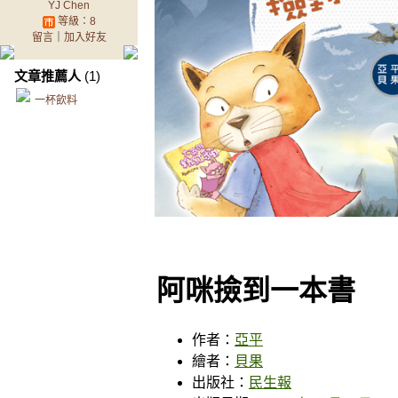
YJ Chen
等級：8
留言
｜
加入好友
文章推薦人
(1)
一杯飲料
阿咪撿到一本書
作者：
亞平
繪者：
貝果
出版社：
民生報