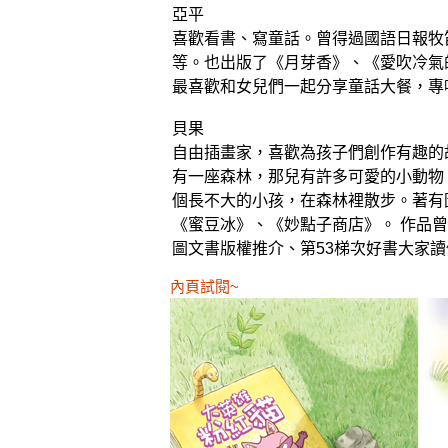
亞平
喜歡看書、寫童話。曾得過國語日報牧
等。也出版了《月芽香》、《愛吹冷氣
最喜歡和女兒們一起分享童話大餐，專
貝果
自由插畫家，喜歡為孩子們創作有趣的
有一座森林，那兒有許多可愛的小動物
個長不大的小孩，在森林裡散步。著有
《蜜豆冰》、《妙點子商店》。 作品曾入選 Bo
圖文書版權推介、第53梯次好書大家
內頁試閱~