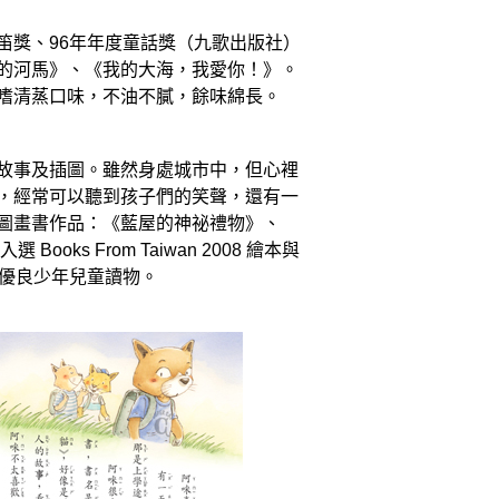
笛獎、96年年度童話獎（九歌出版社）
的河馬》、《我的大海，我愛你！》。
嗜清蒸口味，不油不膩，餘味綿長。
故事及插圖。雖然身處城市中，但心裡
，經常可以聽到孩子們的笑聲，還有一
圖畫書作品：《藍屋的神祕禮物》、
oks From Taiwan 2008 繪本與
讀優良少年兒童讀物。