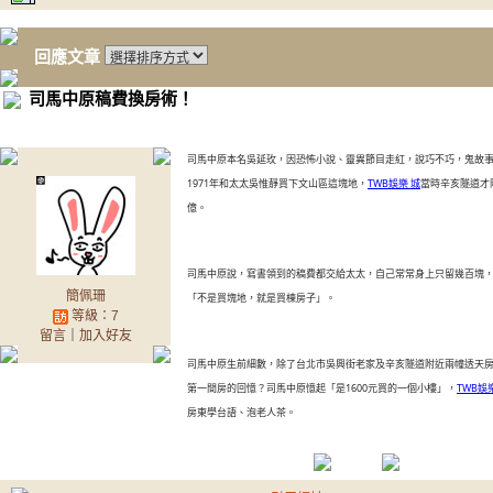
回應文章
司馬中原稿費換房術！
司馬中原本名吳延玫，因恐怖小說、靈異節目走紅，說巧不巧，鬼故
1971年和太太吳惟靜買下文山區這塊地，
TWB娛樂 城
當時辛亥隧道才
億。
司馬中原說，寫書領到的稿費都交給太太，自己常常身上只留幾百塊，
簡佩珊
「不是買塊地，就是買棟房子」。
等級：7
留言
｜
加入好友
司馬中原生前細數，除了台北市吳興街老家及辛亥隧道附近兩幢透天
第一間房的回憶？司馬中原憶起「是1600元買的一個小樓」，
TWB娛
房東學台語、泡老人茶。