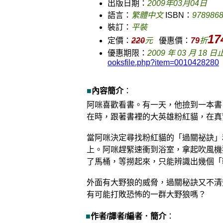
出版日期：
2009年03月04日
語言：
繁體中文
ISBN：
978986
裝訂：
平裝
17
定價：
220
元
優惠價：
79
折
優惠期限：
2009 年 03 月 18 日
ooksfile.php?item=0010428280
■
內容簡介
：
阿咪喜歡看書。有一天，他撿到一本書
在時，跟著書裡的大英雄粉紅貓，在真
當阿咪決定尋找粉紅貓的「過關祕訣」
上。阿咪趕緊速衝到浴室，拿起吹風機
了馬桶，等撈起來，只能辨識出幾個「
外面有大野狼的威脅，過關秘訣又不清
有可能打敗恐怖的一群大野狼嗎？
■
作者/譯者/編者．簡介
：