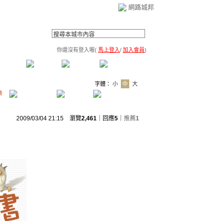
網路城邦
你還沒有登入喔(
馬上登入
/
加入會員
)
薦連結
公告區
訪客簿
市政中心
(0)
字體：
小
中
大
章
2009/03/04 21:15 瀏覽
2,461
｜回應
5
｜
推薦
1