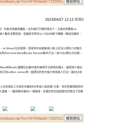
/trackback.jsp?no=54764&aid=7220501
2023/04/27 12:12
推薦
0
7日）作客灰熊踢到鐵板，在外線打不開的情況下，又被灰熊雙衛Ja
25分，湖人雖在末節苦追，但最終灰熊仍以116比99搶下關鍵一勝成功續命，
s、Ja Morant互別苗頭。但來到中段過後湖人換上近況火燙的八村壘也
ond Bane和Luke Kennard聯手打出一波10比0將比分拉開，
ne和Brooks連續在右邊45度外線得手又將領先擴大，逼得湖人喊出
攻又和LeBron James秀一個漂亮的空中接力率領湖人打出一波8比0攻
球後，個人包含兩記三分球在內連砍8分率湖人追到僅1分差。但灰熊展現韌性咬
入當機，一路到節末僅AD一個進球，反觀灰熊在點點開花的情況下回敬
/trackback.jsp?no=54764&aid=7202521