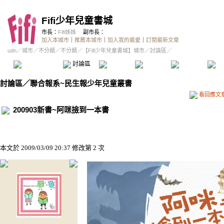
Fifi少年兒童書城
市長：
Fifi姊姊
副市長：
加入本城市
｜
推薦本城市
｜
加入我的最愛
｜
訂閱最新文章
udn
／
城市
／
不分類
／
不分類
／
【Fifi少年兒童書城】城市
／討論區／
本城市首頁
討論區
精華區
投票區
影像館
推
討論區
／
聯合報系~民生報少年兒童叢書
看回應文
200903新書~阿咪撿到一本書
本文於
2009/03/09 20:37 修改第 2 次