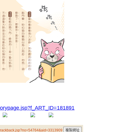
storypage.jsp?f_ART_ID=181891
/trackback.jsp?no=54764&aid=3313909