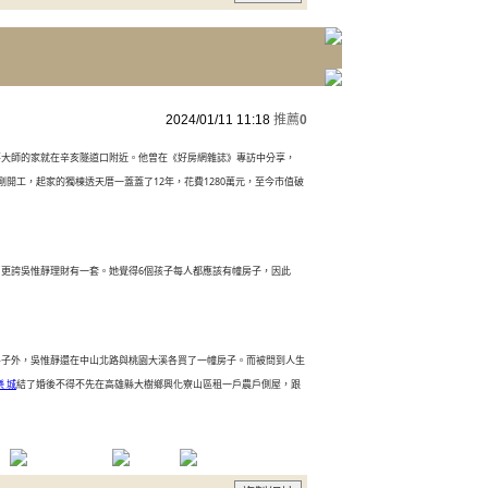
2024/01/11 11:18
推薦
0
事大師的家就在辛亥隧道口附近。他曾在《好房網雜誌》專訪中分享，
剛開工，起家的獨棟透天厝一蓋蓋了12年，花費1280萬元，至今市值破
更誇吳惟靜理財有一套。她覺得6個孩子每人都應該有幢房子，因此
房子外，吳惟靜還在中山北路與桃園大溪各買了一幢房子。而被問到人生
樂 城
結了婚後不得不先在高雄縣大樹鄉興化寮山區租一戶農戶側屋，跟