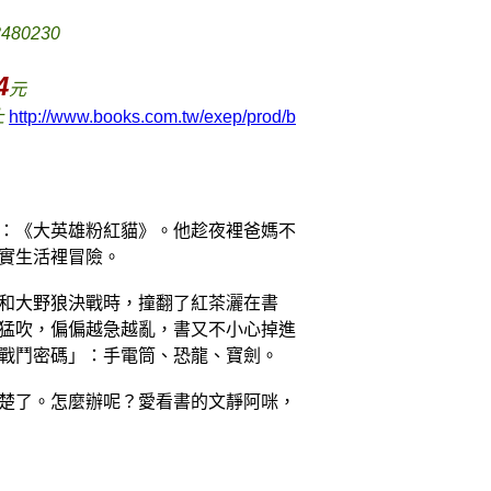
8480230
4
元
止
http://www.books.com.tw/exep/prod/b
：《大英雄粉紅貓》。他趁夜裡爸媽不
實生活裡冒險。
和大野狼決戰時，撞翻了紅茶灑在書
猛吹，偏偏越急越亂，書又不小心掉進
戰鬥密碼」：手電筒、恐龍、寶劍。
楚了。怎麼辦呢？愛看書的文靜阿咪，