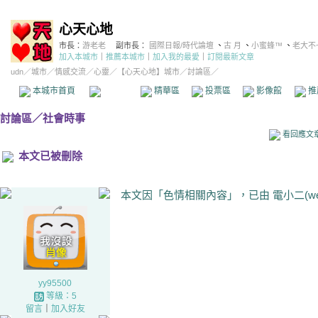
心天心地
市長：
游老老
副市長：
國際日報/時代論壇
、
古 月
、
小蜜蜂™
、
老大不
加入本城市
｜
推薦本城市
｜
加入我的最愛
｜
訂閱最新文章
udn
／
城市
／
情感交流
／
心靈
／
【心天心地】城市
／討論區／
本城市首頁
討論區
精華區
投票區
影像館
推
討論區
／
社會時事
看回應文
本文已被刪除
本文因「色情相關內容」，已由 電小二(weba
yy95500
等級：5
留言
｜
加入好友