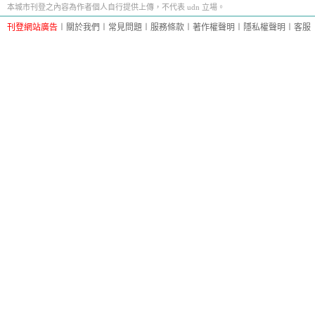
本城市刊登之內容為作者個人自行提供上傳，不代表 udn 立場。
刊登網站廣告
︱
關於我們
︱
常見問題
︱
服務條款
︱
著作權聲明
︱
隱私權聲明
︱
客服