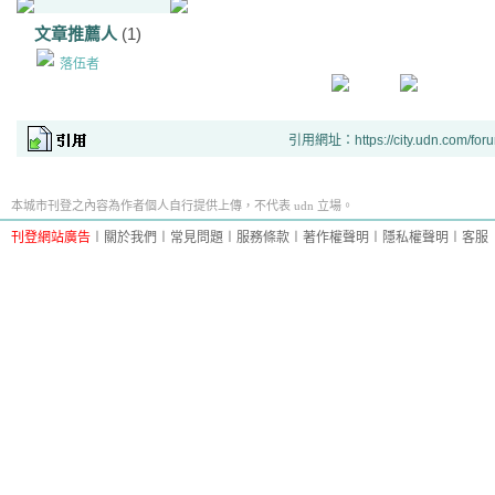
文章推薦人
(1)
落伍者
引用網址：https://city.udn.com/for
本城市刊登之內容為作者個人自行提供上傳，不代表 udn 立場。
刊登網站廣告
︱
關於我們
︱
常見問題
︱
服務條款
︱
著作權聲明
︱
隱私權聲明
︱
客服