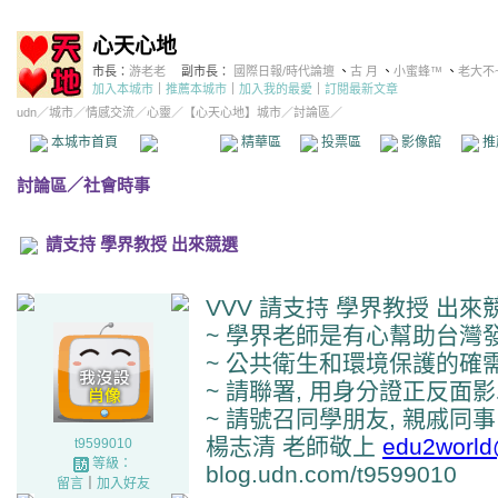
心天心地
市長：
游老老
副市長：
國際日報/時代論壇
、
古 月
、
小蜜蜂™
、
老大不
加入本城市
｜
推薦本城市
｜
加入我的最愛
｜
訂閱最新文章
udn
／
城市
／
情感交流
／
心靈
／
【心天心地】城市
／討論區／
本城市首頁
討論區
精華區
投票區
影像館
推
討論區
／
社會時事
請支持 學界教授 出來競選
VVV 請支持 學界教授 出來
~ 學界老師是有心幫助台灣發
~ 公共衛生和環境保護的確需
~ 請聯署, 用身分證正反面影
~ 請號召同學朋友, 親戚同事
楊志清 老師敬上
edu2world
t9599010
等級：
blog.udn.com/t9599010
留言
｜
加入好友