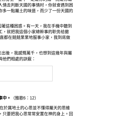
人情去判斷天國的事情时，你
就會
遇到困
你多一點屬土的味道，而少了一份天國的
因著這種困惑。有一天，我在手機中聽到
工，
就
把我
這個
小家總幹事的职务给撤
直都在兢兢業業地服事小家，我到底做
走出後，我感慨萬千，也想到這幾年與屬
與
相處的訣竅
他們
：
（
車中。
雅歌
6
：
12
）
属地土的
不
屬
的思維
在於
心思並
懂得
天
，只要把我心思常常安置在神的身上。回