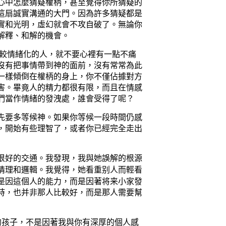
心中怎麼猜疑權柄，甚至覺得你所猜疑的
這扇誠實溝通的大門。因為許多猜疑都是
實和光明，虛幻就會不攻自破了。無論你
解釋、和解的機會。
較情緒化的人，就不要心裡有一點不痛
沒有把事情帶到神的面前，沒有常常為此
一樣傾倒在權柄的身上，你不僅佔據對方
害。畢竟人的精力都很有限，而且在情感
們當作情緒的發洩處，誰會受得了呢？
先要多等候神。如果你等候一段時間仍感
，開始有些理智了，或者你已經完全走出
很好的交通。我發現，我與她誤解的根源
我
得，她看重别人
看
情理和邏輯。
覺
而輕
是
因
這個
人
的
能力，而是因著将来
小家發
時，也并非
那人
比
較
好，而是
那人
需要
幫
的孩子，不是因著我與你有深厚的個人感