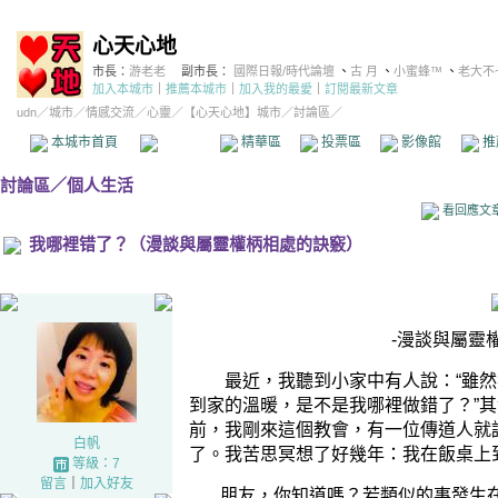
心天心地
市長：
游老老
副市長：
國際日報/時代論壇
、
古 月
、
小蜜蜂™
、
老大不
加入本城市
｜
推薦本城市
｜
加入我的最愛
｜
訂閱最新文章
udn
／
城市
／
情感交流
／
心靈
／
【心天心地】城市
／討論區／
本城市首頁
討論區
精華區
投票區
影像館
推
討論區
／
個人生活
看回應文
我哪裡错了？（漫談與屬靈權柄相處的訣竅）
-漫談
與
屬靈
最近，我聽到小家中有人說：
“
雖然
到家的溫暖，是不是我哪裡做錯了？
”
其
前，我剛來這個教會，有一位傳道人
就
白帆
了。我苦思冥想了好幾年：我在飯桌上
等級：7
留言
｜
加入好友
朋友，你
知道嗎？若類似的事發生