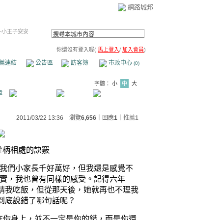
網路城邦
~小王子安安
你還沒有登入喔(
馬上登入
/
加入會員
)
薦連結
公告區
訪客簿
市政中心
(0)
字體：
小
中
大
章
2011/03/22 13:36 瀏覽
6,656
｜回應
1
｜
推薦
1
權柄相處的訣竅
我們小家長千好萬好，但我還是感覺不
實，我也曾有同樣的感受。記得六年
請我吃飯，但從那天後，她就再也不理我
到底
說錯了
哪句話
呢？
在你身上，
並不一定是你的錯，而是你還