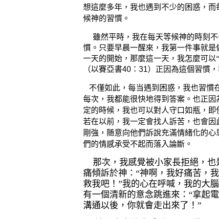
想這麼多年，我也遇到不少的困惑，而
候神的
。
習慣
不
雖然平時，我在
每天等候神的時刻
慣。只要早晨一醒來，我第一件事就是
一天的開始，那麼這一天，我怎麼可以
（以賽亞書
40
：
31
）正因為這個習慣，
当
困惑，我
不僅如此，每
遇到
也習慣
每次
答案。
正因
，我都能很快地得到
也
人守口如瓶，即
定的時候，我也可以對
若在以前，我一定會找人訴苦，也會因
，随意向他
剛強
們訴說充滿情緒化的心
承受不起
。
們的情感
而落入論斷
那次，我感覺被小家長拒絕，也
痛傾訴於神：“神啊，我好痛苦，
救我吧！”我的心在呼喊，我的大
有一個清新的意念跳進來：“拿起
溝通以後，你就會走出來了！”