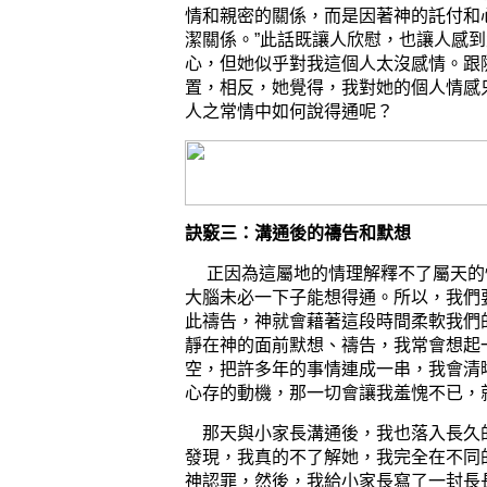
情和親密的關係，而是因著神的
託付和
潔
關係
。
”
此話
既
讓人欣慰，
也讓人
感到
心，但她似乎對我
這個人
太沒感情
。
跟
置，相反，
她
覺得
，我對她的個人情感
人之常情中如何說得通呢？
訣竅三：溝通後的禱告和默想
正因為這屬地的情理解釋不了屬天的
大腦未必一下子能想得通。所以，我們
此禱告，神就會藉著這段時間柔軟我們
靜在神的面前默想、禱告，我常會想起
空，把許多年的事情連成一串，我會清
心存的動機，那一切會讓我羞愧不已，
那天與小家長溝通後，
我也落入長久
發現，我真的不了解她，我完全在不同
神認罪，然後，我給小家長寫了一封長