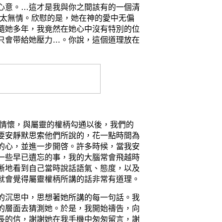
心意。
…
這才是
我與
你
之間
該有的
一個
清
太
無情。欣慰的是，她在神的愛中无偏
隨她多年，我竟然在她心中沒有特別的位
只
會带給她壓力
…
。
你說，這個道理放在
情懷，與屬靈的權柄勾通以後，我們的
要安靜默思索他們所說的，花一點時間為
的心，並進一步開啓。許多時候，當我安
一些早已遺忘的事，我的大腦常會飛越時
晰地看到自己當時說話語氣、態度，以及
就會覺得屬靈權柄所講的話非常有道理。
的沉思中，思想著她所講的每一句話。我
的層面去猜測她。
於是，我開始禱告，向
長的信，謝謝她在
我手機中匆匆留言，謝