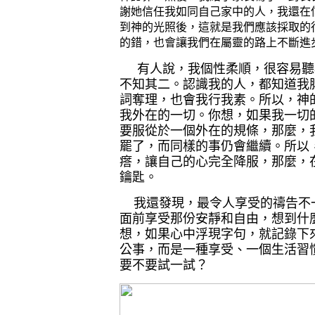
謝她信任我如同自己家中的人，我還在
到神的光照後，這就是我們應該採取的
的錯，也會讓我們在屬靈的路上不斷進
有人說，我
個性柔順，
很容易聽
不知其二
。認識我的人，都知道我
詞奪理，也會我行我素。所以，神
我外在的一切。你想，如果我一切
要服從於一個外在的規條，那麼，
罷了，而同樣的事仍會繼續。所以
瘩，讓自己的心完全降服，那麼，
鑰匙。
我還發現，最令人享受的禱告不
面前享受那份安靜和自由，想到什
想，如果心中浮現字句，就記錄下
公事，而是一種享受、一個生活習
要不要試一試？