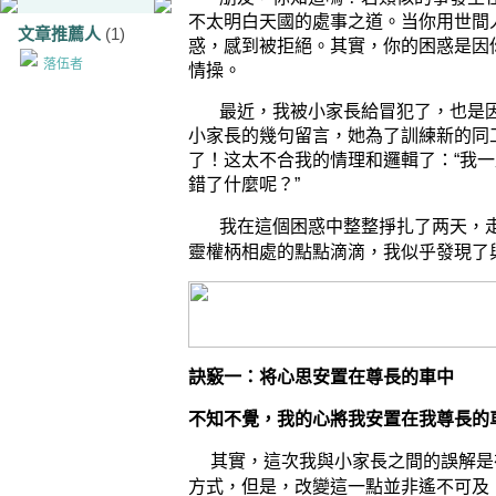
不太明白
天國
的處事
之道。当你用世間
文章推薦人
(1)
惑
，感到被拒絕。其實，你的困惑是因
落伍者
情操。
最近，
我被
小家長
給冒犯了，也是
小家長的幾句留言，她
為了訓練新的同
了
！
这太不合我的情理和邏輯了：
“
我一
錯了什麼呢？
”
我在這個困惑中
扎了两天
整整掙
，
我似乎發現了
靈權柄相處的點點滴滴，
訣竅一：将心思
在
安置
尊長的車中
不知不覺，我的心將我安置在我尊長的
其實，這次我與小家長之間的誤解是
方式
，但是，改變這一點
並非遙不可及