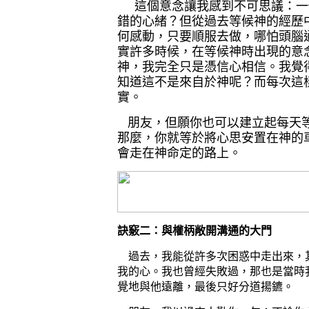
這個意念讓我感到不可思議：一
錯的心緒？但從過去等候神的經歷
何感動，只要順服去做，哪怕頭腦
實許多時候，在等候神時出現的意
神，我完全只是憑信心相信。我覺
知道這不是來自於神呢？而每次這
實。
朋友，但願你也可以建立起每天等
那麼，你就等於將心思安置在神的
會走在神命定的路上。
二：與權柄敞開溝通的大門
訣竅
過去，我能從許多次困惑中走出來，
我的心。我也曾經失敗過，那也是當時
覺地與他遠離，最後只好分道揚鑣。