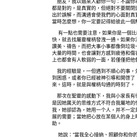
朋友，我以過來人勸你一句：不論你
都是對的，是真實的，但絕對不要關閉
出於誤解，而溝通會使我們的心面對真
當時怎麼想，你一定要記得給彼此一個
有一點也需要注意，如果你是一個比
快，就去找屬靈權柄發洩一通。如果你
讚美、禱告，而把大事小事都像倒垃圾
大量的時間，也會讓對方感到疲倦和傷
上也都會有人軟弱的一面，若僅僅把他
我的經驗是，一但遇到不順心的事，
到困惑，或者你已經被神引導和開啓了
來。這時，就是與權柄勾通的時刻了。
那次在聖靈的感動下，我與小家長有
是因她属天的思维方式不符合我屬地的
我，她
卻認為，她
用一个人，并不一定
展
的需要
；當她
把心放在
某個人的
身上
助
。
她說：
“
當我全心接納、照顧你和你