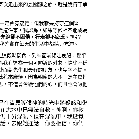
最
是我持守等
每次走出來的
關鍵之處
，就
一定
有
會
感覺
，但我就是持守這個習
做這件事，我認為，如果等候神不能成為
“
奔跑卻不困倦，行走卻不疲乏。
”呢？
我確實在每天的生活中都精力充沛。
到神面前傾
，幾乎
在這段
時間內，
吐衷腸
為我有這樣一個可傾訴的对象，
情緒不穩
使
先生和最好的朋友，也
不提。
面對
隻字
密的人不一定在
此惹來麻煩，因為
親
靈裡
思，不僅會污穢他們的心，而且也會讓他
是在清晨等候神的時光中將疑惑和傷
我在洪水中已無法自救。
神啊，你救
腦仍十分混亂。但在混亂中，我感覺
電話，去跟她通話！你要相信，你們