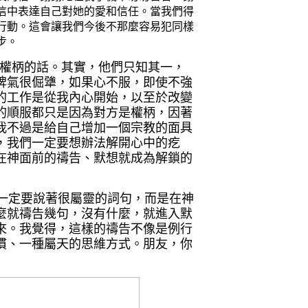
信中表達自己對她的愛和信任。
當我們得
行動。這會讓我們今後不那麼容易犯同樣
步。
權柄的話。其實，他們只知其一，
脾氣很倔犟，如果心不服，即使不強
的工作是從我內心開始，以至於改變
的順服都只是因為對方是權柄，因著
我不過是給自己增加一個宗教的面具
，我們一定要想辦法解開心中的疙
在神面前的禱告、默想就成為解鎖的
一定要說著很屬靈的詞句，而是在神
麼就禱告幾句，沒有什麼，就進入默
來。我覺得，這樣的禱告不像是例行
慣、一種屬天的思維方式。朋友，你