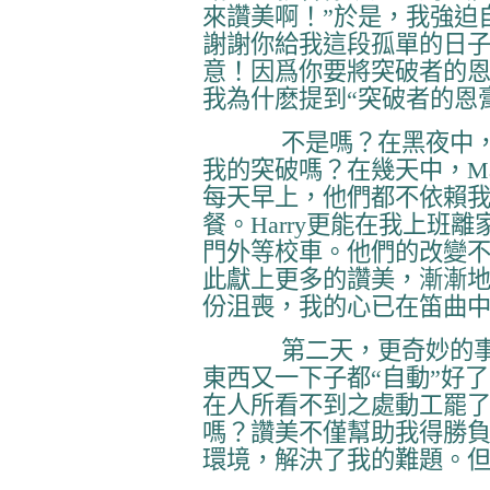
來讚美啊！”於是，我強迫
謝謝你給我這段孤單的日
意！因爲你要將突破者的
我為什麽提到“突破者的恩
不是嗎？在黑夜中
我的突破嗎？在幾天中，
M
每天早上，他們都不依賴
餐。
Harry
更能在我上班離
門外等校車。他們的改變
此獻上更多的讚美，漸漸
份沮喪，我的心已在笛曲
第二天，更奇妙的
東西又一下子都“自動”好
在人所看不到之處動工罷
嗎？讚美不僅幫助我得勝
環境，解決了我的難題。