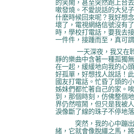
的笑閙，甚至突然跑上台
嗽發燒。不愛説話的大兒
什麽時候回來呢？我好想念
壞了，電視網絡信號沒有
時，學校打電話，要我去
一件件，接踵而至，真可
一天深夜，我又在
靜的樂曲中含著一種孤獨
在一起，緩緩地向我的心
好孤單，好想找人說話！
國友打電話。忙昏了頭的
姊妹們都忙著自己的家。
到，那個時刻，仿佛整個
界仍然喧鬧，但只是我被
淚像斷了線的珠子不停地
突然，我的心中蹦出一
緒，它就會像脫繮之馬，