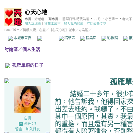
心天心地
市長：
游老老
副市長：
國際日報/時代論壇
、
古 月
、
小蜜蜂™
、
老大不
加入本城市
｜
推薦本城市
｜
加入我的最愛
｜
訂閱最新文章
udn
／
城市
／
情感交流
／
心靈
／
【心天心地】城市
／討論區／
本城市首頁
討論區
精華區
投票區
影像館
推
討論區
／
個人生活
孤雁單飛的日子
孤雁單
結婚二十多年，很少
前，他告訴我，他得回家
出差去紐約。我聼了，不
其中一個原因，其實，我
白帆
的重擔，而且還有另一種
等級：7
留言
｜
加入好友
都得有人陪著睡覺，否則