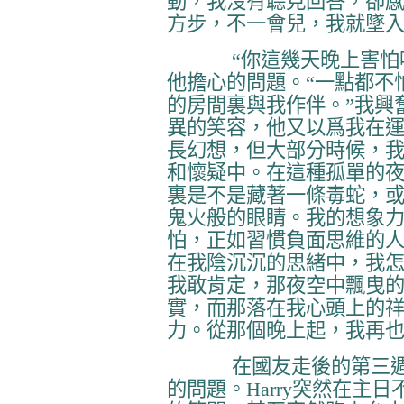
動，我沒有聼見回答，卻
方步，不一會兒，我就墜
“你這幾天晚上害怕
他擔心的問題。“一點都不
的房間裏與我作伴。”我興
異的笑容，他又以爲我在
長幻想，但大部分時候，
和懷疑中。在這種孤單的
裏是不是藏著一條毒蛇，
鬼火般的眼睛。我的想象
怕，正如習慣負面思維的
在我陰沉沉的思緒中，我
我敢肯定，那夜空中飄曳
實，而那落在我心頭上的
力。從那個晚上起，我再
在國友走後的第三
的問題。
Harry
突然在主日