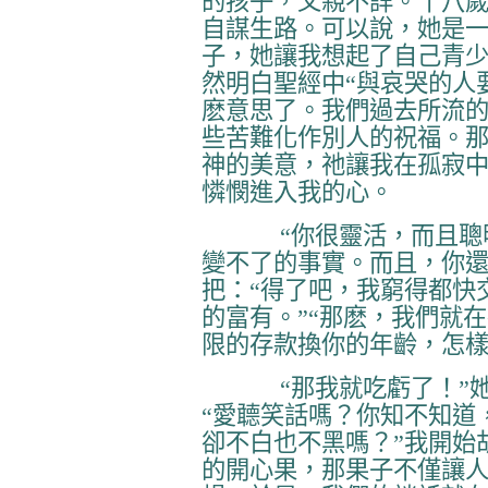
的孩子，父親不詳。十八
自謀生路。可以說，她是
子，她讓我想起了自己青
然明白聖經中“與哀哭的人
麽意思了。我們過去所流
些苦難化作別人的祝福。
神的美意，祂讓我在孤寂
憐憫進入我的心。
“你很靈活，而且
變不了的事實。而且，你還
把：“得了吧，我窮得都快
的富有。”“那麽，我們就
限的存款換你的年齡，怎樣
“那我就吃虧了！”
“愛聼笑話嗎？你知不知道
卻不白也不黑嗎？”我開始
的開心果，那果子不僅讓