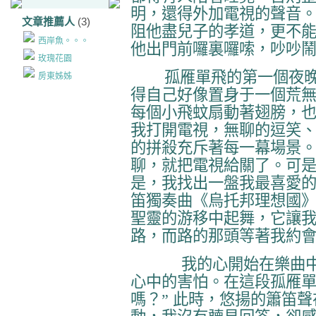
明，還得外加電視的聲音
文章推薦人
(3)
阻他盡兒子的孝道，更不
西岸魚。。。
他出門前囉裏囉嗦，吵吵
玫瑰花園
孤雁單飛的第一個夜晚
房東姊姊
得自己好像置身于一個荒
每個小飛蚊扇動著翅膀，
我打開電視，無聊的逗笑
的拼殺充斥著每一幕場景
聊，就把電視給關了。可
是，我找出一盤我最喜愛
笛獨奏曲《烏托邦理想國》
聖靈的游移中起舞，它讓
路，而路的那頭等著我約
我的心開始在樂曲
心中的害怕。在這段孤雁
嗎？” 此時，悠揚的簫笛