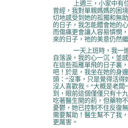
上週三，小家中有
曾經，我對單親媽媽的困
切地感受到她的孤獨和無
的日子，我怎能體會她的
而傷痛更會讓人容易憐憫
來的日子，祂的美意仍然
一天上班時，我一
自落淚，我的心一沉，並
在這些孤雁單飛的日子裏
吧！於是，我坐在她的身邊
頭：“沒事，只是覺得活得
沒人喜歡我。”大概是老闆
到，眼前這個僅僅只有十
吃著醫生開的葯，但藥物
憂鬱，她已控制不住反復無
需要幫助！醫生幫不了我
更厲害。