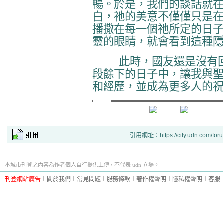
暢。於是，我們的談話就
白，祂的美意不僅僅只是
播撒在每一個祂所定的日
靈的眼睛，就會看到這種
此時，國友還是沒有回
段餘下的日子中，讓我與
和經歷，並成為更多人的
引用網址：https://city.udn.com/for
本城市刊登之內容為作者個人自行提供上傳，不代表 udn 立場。
刊登網站廣告
︱
關於我們
︱
常見問題
︱
服務條款
︱
著作權聲明
︱
隱私權聲明
︱
客服