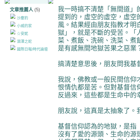
我一時搞不清楚「無間道」
文章推薦人
(5)
提到的，虛空的虛空，虛空
沙塵豹
風。結果經由朋友指教才明
小威的家
獄」，就是不斷的受苦。「
☆安妮
菜、煮飯、洗碗、洗菜、煮
涸澤之蛇
是有感無間地獄苦果之惡業
國際日報/時代論壇
搞清楚意思後，朋友問我基
我說，佛教或一般民間信仰
恨情仇都是苦。但對基督信
反過來，這些都是生命中的
朋友說，這真是太抽象了。
基督信仰認為的地獄，是指
沒有了愛的源頭、生命的源