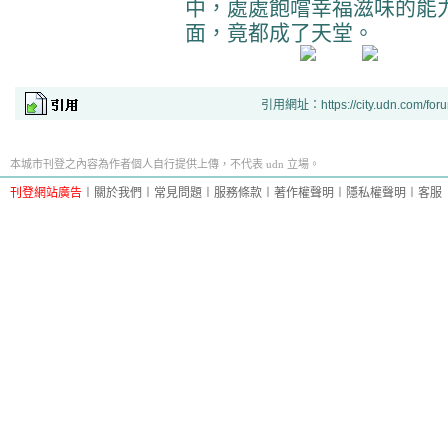
中，處處飽嚐幸福滋味的能
面，竟都成了天堂。
引用網址：https://city.udn.com/for
本城市刊登之內容為作者個人自行提供上傳，不代表 udn 立場。
刊登網站廣告
︱
關於我們
︱
常見問題
︱
服務條款
︱
著作權聲明
︱
隱私權聲明
︱
客服