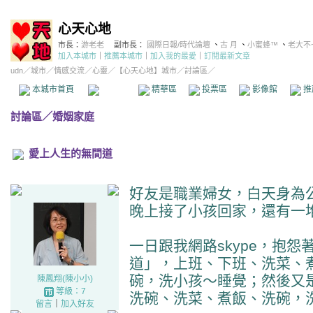
心天心地
市長：
游老老
副市長：
國際日報/時代論壇
、
古 月
、
小蜜蜂™
、
老大不
加入本城市
｜
推薦本城市
｜
加入我的最愛
｜
訂閱最新文章
udn
／
城市
／
情感交流
／
心靈
／
【心天心地】城市
／討論區／
本城市首頁
討論區
精華區
投票區
影像館
推
討論區
／
婚姻家庭
愛上人生的無間道
好友是職業婦女，白天身為
晚上接了小孩回家，還有一
一日跟我網路skype，抱
道」，上班、下班、洗菜、
碗，洗小孩～睡覺；然後又
陳鳳翔(陳小小)
等級：7
洗碗、洗菜、煮飯、洗碗，
留言
｜
加入好友