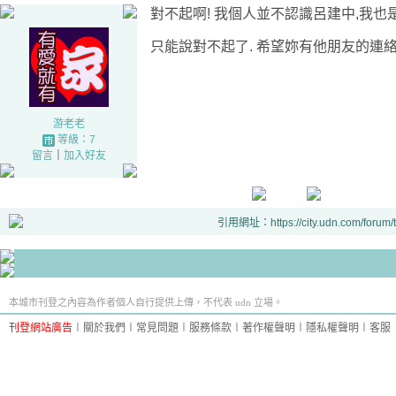
對不起啊! 我個人並不認識呂建中,我也
只能說對不起了. 希望妳有他朋友的連絡
游老老
等級：7
留言
｜
加入好友
引用網址：https://city.udn.com/forum
本城市刊登之內容為作者個人自行提供上傳，不代表 udn 立場。
刊登網站廣告
︱
關於我們
︱
常見問題
︱
服務條款
︱
著作權聲明
︱
隱私權聲明
︱
客服