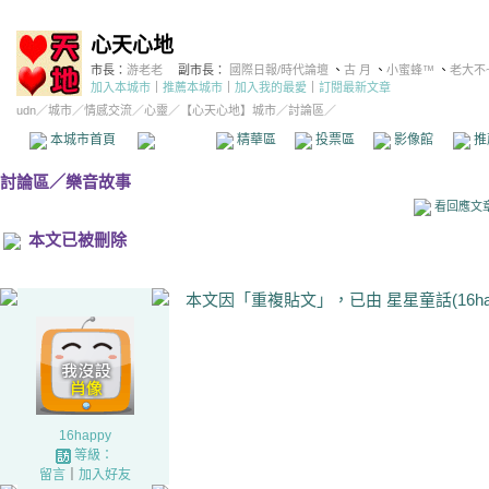
心天心地
市長：
游老老
副市長：
國際日報/時代論壇
、
古 月
、
小蜜蜂™
、
老大不
加入本城市
｜
推薦本城市
｜
加入我的最愛
｜
訂閱最新文章
udn
／
城市
／
情感交流
／
心靈
／
【心天心地】城市
／討論區／
本城市首頁
討論區
精華區
投票區
影像館
推
討論區
／
樂音故事
看回應文
本文已被刪除
本文因「重複貼文」，已由 星星童話(16hap
16happy
等級：
留言
｜
加入好友