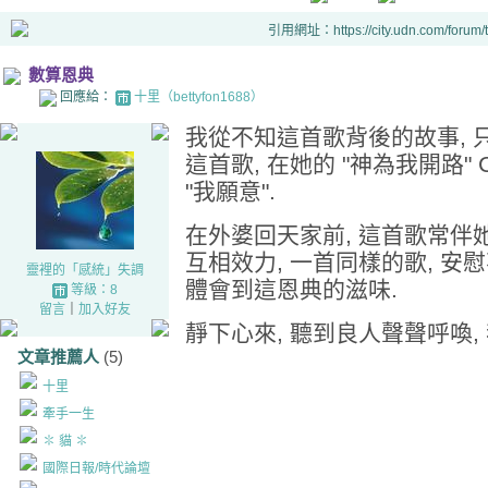
引用網址：https://city.udn.com/forum
數算恩典
回應給：
十里（bettyfon1688）
我從不知這首歌背後的故事,
這首歌, 在她的 "神為我開路"
"我願意".
在外婆回天家前, 這首歌常伴她
互相效力, 一首同樣的歌, 安慰
靈裡的「感統」失調
體會到這恩典的滋味.
等級：8
留言
｜
加入好友
靜下心來, 聽到良人聲聲呼喚, 
文章推薦人
(5)
十里
牽手一生
✽ 貓 ✽
國際日報/時代論壇