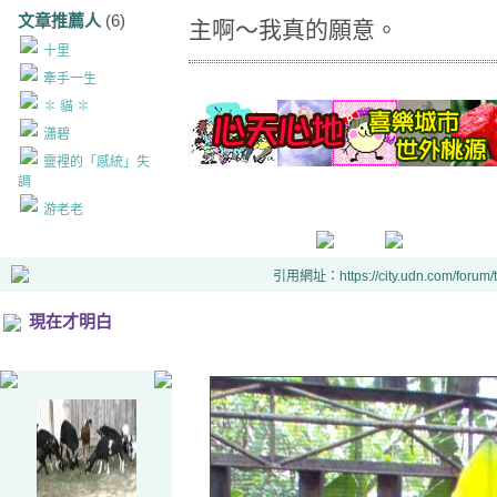
文章推薦人
(6)
主啊～我真的願意。
十里
牽手一生
✽ 貓 ✽
瀟碧
靈裡的「感統」失
調
游老老
引用網址：https://city.udn.com/forum
現在才明白