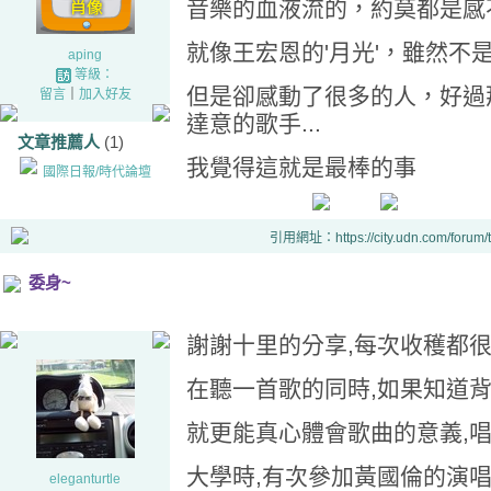
音樂的血液流的，約莫都是感
就像王宏恩的'月光'，雖然不
aping
等級：
但是卻感動了很多的人，好過
留言
｜
加入好友
達意的歌手...
文章推薦人
(1)
我覺得這就是最棒的事
國際日報/時代論壇
引用網址：https://city.udn.com/forum
委身~
謝謝十里的分享,每次收穫都很
在聽一首歌的同時,如果知道背
就更能真心體會歌曲的意義,
大學時,有次參加黃國倫的演
eleganturtle