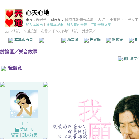
心天心地
市長：
游老老
副市長：
國際日報/時代論壇
、
古 月
、
小蜜蜂™
、
老大不
加入本城市
｜
推薦本城市
｜
加入我的最愛
｜
訂閱最新文章
udn
／
城市
／
情感交流
／
心靈
／
【心天心地】城市
／討論區／
本城市首頁
討論區
精華區
投票區
影像館
推
討論區
／
樂音故事
看回應文
我願意
十里
等級：8
留言
｜
加入好友