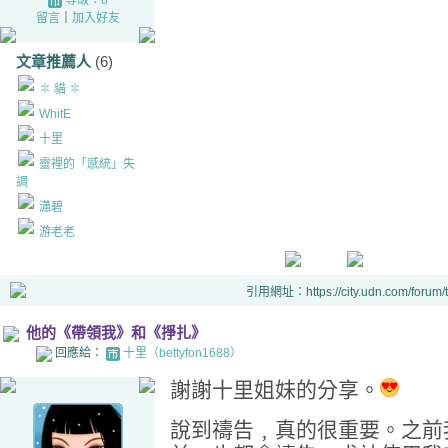
等級：8
留言
｜
加入好友
文章推薦人
(6)
✽ 貓 ✽
WhitE
十里
靈裡的「感統」失
調
瀟碧
游老老
引用網址：https://city.udn.com/forum
他的《帶領我》和《掙扎》
回應給：
十里（bettyfon1688）
謝謝十里姐妹的分享。
說到禱告﹐真的很重要。之前