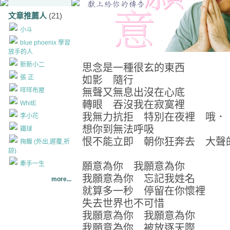
文章推薦人
(21)
小斗
blue phoenix 學習
放手的人
新新小二
思念是一種很玄的東西
張 正
如影 隨行
咩咩布屋
無聲又無息出沒在心底
轉眼 吞沒我在寂寞裡
WhitE
我無力抗拒 特別在夜裡 哦．
李小花
想你到無法呼吸
鐵球
恨不能立即 朝你狂奔去 大聲
掬馥 (外出,遲覆,祈
諒)
牽手一生
願意為你 我願意為你
我願意為你 忘記我姓名
more...
就算多一秒 停留在你懷裡
失去世界也不可惜
我願意為你 我願意為你
我願意為你 被放逐天際