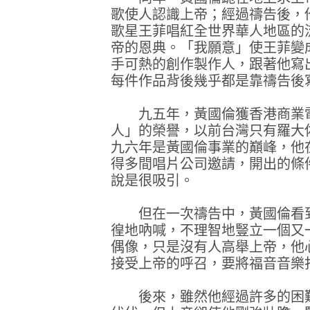
歌使人認識上帝；經過禱告後，
歌星王菲唱紅全世界華人地區的
帝的恩典。「我願意」使王菲變
手可熱的創作製作人，跟著他寫
每件作品背後幾乎都是靠禱告後
九五年，黃國倫獲香港商業電
人」的榮譽，以前台灣只有羅大
九六年是黃國倫事業的巔峰，他
得多間唱片公司邀請，開出的條
說是很吸引。
但在一次禱告中，黃國倫看到
徨地吶喊，不理智地豎立一個又
偶像，只是沒有人高舉上帝，他
接受上帝的呼召，要將福音音樂
後來，雖然他經過許多的困難