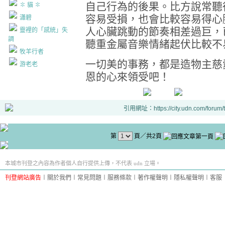
自己行為的後果。比方說常聽
✽ 貓 ✽
容易受損，也會比較容易得心
瀟碧
人心臟跳動的節奏相差過巨，
靈裡的「感統」失
調
聽重金屬音樂情緒起伏比較不
牧羊行者
一切美的事務，都是造物主慈
游老老
恩的心來領受吧！
引用網址：https://city.udn.com/forum
第
頁／共2頁
本城市刊登之內容為作者個人自行提供上傳，不代表 udn 立場。
刊登網站廣告
︱
關於我們
︱
常見問題
︱
服務條款
︱
著作權聲明
︱
隱私權聲明
︱
客服