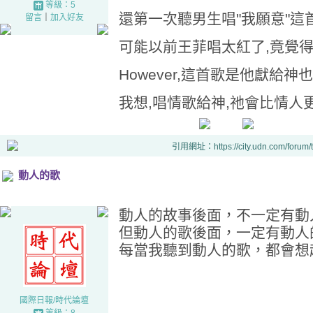
等級：5
還第一次聽男生唱"我願意"這
留言
｜
加入好友
可能以前王菲唱太紅了,竟覺
However,這首歌是他獻給
我想,唱情歌給神,祂會比情人更
引用網址：https://city.udn.com/forum
動人的歌
動人的故事後面，不一定有動
但動人的歌後面，一定有動人
每當我聽到動人的歌，都會想
國際日報/時代論壇