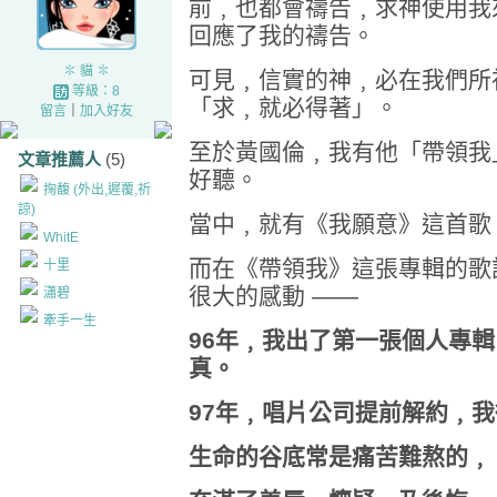
前﹐也都會禱告﹐求神使用我
回應了我的禱告。
✽ 貓 ✽
可見﹐信實的神﹐必在我們所
等級：8
「求﹐就必得著」。
留言
｜
加入好友
至於黃國倫﹐我有他「帶領我
文章推薦人
(5)
好聽。
掬馥 (外出,遲覆,祈
諒)
當中﹐就有《我願意》這首歌
WhitE
而在《帶領我》這張專輯的歌
十里
很大的感動 ——
瀟碧
牽手一生
96年﹐我出了第一張個人專
真。
97年﹐唱片公司提前解約﹐
生命的谷底常是痛苦難熬的﹐