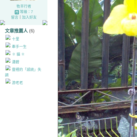
牧羊行者
等級：7
留言
｜
加入好友
文章推薦人
(6)
十里
牽手一生
✽ 貓 ✽
瀟碧
靈裡的「感統」失
調
游老老