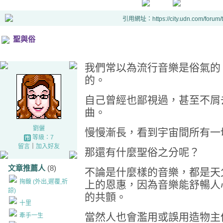
引用網址：https://city.udn.com/forum
聖與俗
我們常以為流行音樂是俗氣的
的。
自己曾經也鄙視過，甚至不屑
曲。
劉儷
慢慢漸長，看到宇宙間所有一
等級：7
留言
｜
加入好友
那還有什麼聖俗之分呢？
文章推薦人
(8)
不論是什麼樣的音樂，都是天
掬馥 (外出,遲覆,祈
上的恩惠，因為音樂能舒暢人
諒)
的共顫。
十里
當然人也會濫用或誤用造物主
牽手一生