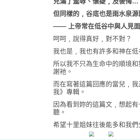
充滿了羞辱、懷疑﹐及後悔…
但同樣的﹐谷底也是雨水泉源
—— 上帝常在低谷中與人見
呵呵﹐說得真好﹐對不對？
我也是﹐我也有許多和神在低
所以我不只為生命中的順境和
謝衪。
而在寫著這篇回應的當兒﹐我
我》專輯。
因為看到妳的這篇文﹐想起有
聽。
希望十里姐妹往後能多和我們