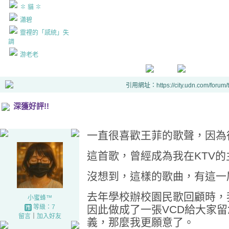
✽ 貓 ✽
瀟碧
靈裡的「感統」失
調
游老老
引用網址：https://city.udn.com/forum
深獲好評!!
一直很喜歡王菲的歌聲，因為
這首歌，曾經成為我在KTV的
沒想到，這樣的歌曲，有這一
去年學校辦校園民歌回顧時，
小蜜蜂™
等級：7
因此做成了一張VCD給大家
留言
｜
加入好友
義，那麼我更願意了。