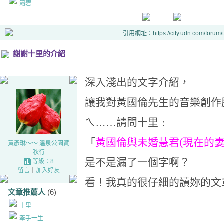
瀟碧
引用網址：https://city.udn.com/forum
謝謝十里的介紹
深入淺出的文字介紹，
讓我對黃國倫先生的音樂創作
ㄟ……請問十里﹕
「
黃國倫與未婚慧君(現在的妻
黃彥琳～～ 溫泉公園賞
秋行
是不是漏了一個字啊？
等級：8
留言
｜
加入好友
看！我真的很仔細的讀妳的文
文章推薦人
(6)
十里
牽手一生