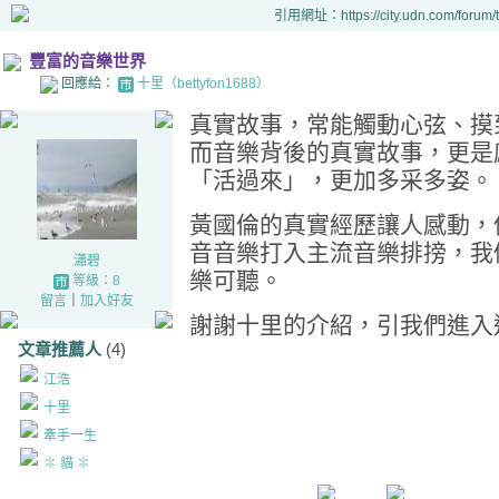
引用網址：https://city.udn.com/forum
豐富的音樂世界
回應給：
十里（bettyfon1688）
真實故事，常能觸動心弦、摸
而音樂背後的真實故事，更是
「活過來」，更加多采多姿。
黃國倫的真實經歷讓人感動，
音音樂打入主流音樂排搒，我
瀟碧
樂可聽。
等級：8
留言
｜
加入好友
謝謝十里的介紹，引我們進入
文章推薦人
(4)
江浩
十里
牽手一生
✽ 貓 ✽