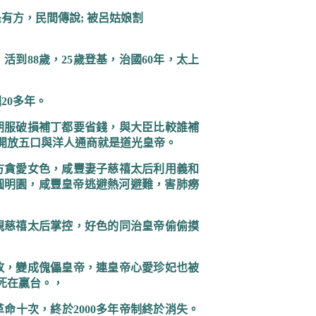
是有方，民間傳說
;
被呂姑娘割
，活到
88
歲，
25
歲登基，治國
60
年，太上
國
20
多年。
朝服破損補丁都要省錢，與大臣比較誰補
開放五口與洋人通商就是道光皇帝。
方貪愛女色，咸豐妻子慈禧太后利用義和
圓明園，咸豐皇帝逃避熱河避難，害肺癆
親慈禧太后掌控，好色的同治皇帝偷偷摸
敗，變成傀儡皇帝，連皇帝心愛珍妃也被
死在贏台。，
革命十次，終於
2000
多年帝制終於消失。