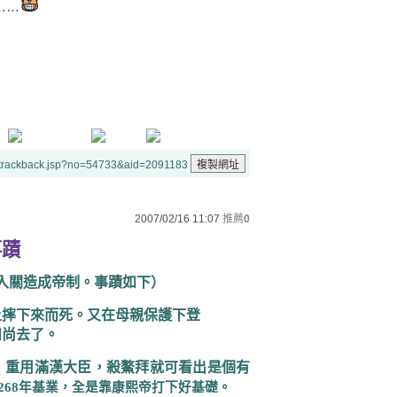
……
/trackback.jsp?no=54733&aid=2091183
2007/02/16 11:07
推薦
0
蹟
入關造成帝制。事蹟如下）
上摔下來而死。又在母親保護下登
和尚去了。
，重用滿漢大臣，殺鰲拜就可看出是個有
268
年基業，全是靠康熙帝打下好基礎。