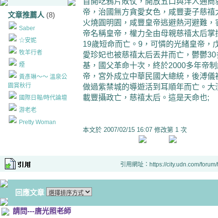
首開吃鴉片敗仗，開放五口與洋人通商
帝，治國無方貪愛女色，咸豐妻子慈禧
文章推薦人
(8)
火燒圓明園，咸豐皇帝逃避熱河避難，
Saber
帝名稱皇帝，權力全由母親慈禧太后掌
☆安妮
19歲短命而亡。9，可憐的光緒皇帝，
牧羊行者
愛珍妃也被慈禧太后丟井而亡，鬱鬱30
煙
基，國父革命十次，終於2000多年帝
帝，宮外成立中華民國大總統，後溥儀
黃彥琳～～ 溫泉公
園賞秋行
做過紫禁城的導遊活到耳順年而亡。大
載豐攝政亡，慈禧太后。這是天命也;
國際日報/時代論壇
游老老
Pretty Woman
本文於
2007/02/15 16:07 修改第 1 次
引用網址：https://city.udn.com/forum
回應文章
請問---唐光照老師