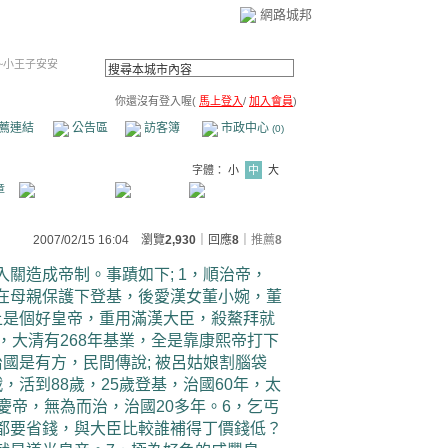
網路城邦
~小王子安安
你還沒有登入喔(
馬上登入
/
加入會員
)
薦連結
公告區
訪客簿
市政中心
(0)
字體：
小
中
大
章
2007/02/15 16:04 瀏覽
2,930
｜回應
8
｜
推薦
8
關造成帝制。事蹟如下; 1，順治帝，
在母親保護下登基，後愛漢女董小婉，董
上是個好皇帝，重用滿漢大臣，殺鰲拜就
，大清有268年基業，全是靠康熙帝打下
國是有方，民間傳說; 被呂姑娘割腦袋
，活到88歲，25歲登基，治國60年，太
慶帝，無為而治，治國20多年。6，乞丐
都要省錢，與大臣比較誰補得丁價錢低？