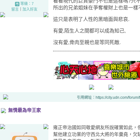
看看現代的巨賈豪門不也是這樣嗎?只不過
等級：7
所出的兄弟姐妹在爭奪權財上也是一樣不
留言
｜
加入好友
這只是表明了人性的黑暗面與悲哀.
有愛,陌生人之間都可以成為知己,
沒有愛,骨肉至親也是等同死敵.
引用網址：https://city.udn.com/forum
無情最為帝王家
雍正帝治國如同敬愛網友所說確實如此，
幫他建立功業的守西北大將的年羹堯，欠缺