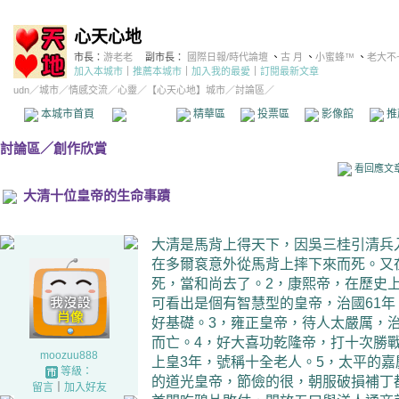
心天心地
市長：
游老老
副市長：
國際日報/時代論壇
、
古 月
、
小蜜蜂™
、
老大不
加入本城市
｜
推薦本城市
｜
加入我的最愛
｜
訂閱最新文章
udn
／
城市
／
情感交流
／
心靈
／
【心天心地】城市
／討論區／
本城市首頁
討論區
精華區
投票區
影像館
推
討論區
／
創作欣賞
看回應文
大清十位皇帝的生命事蹟
大清是馬背上得天下，因吳三桂引清兵入
在多爾袞意外從馬背上摔下來而死。又
死，當和尚去了。2，康熙帝，在歷史
可看出是個有智慧型的皇帝，治國61年
好基礎。3，雍正皇帝，待人太嚴厲，治
而亡。4，好大喜功乾隆帝，打十次勝戰
moozuu888
上皇3年，號稱十全老人。5，太平的嘉
等級：
的道光皇帝，節儉的很，朝服破損補丁
留言
｜
加入好友