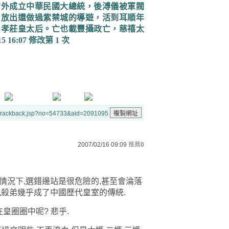
宮外成立中華民國大總統，後溥儀被軍閥
，放出還做過紫禁城的導遊，活到耳順年
，孝莊皇太后。亡也載豐攝政亡，慈禧太
15 16:07
修改第
1
次
/trackback.jsp?no=54733&aid=2091095
2007/02/16 09:09
推薦
0
情況下,選錯邊站是很危險的,甚至會淪落
兄殺弟幾乎成了中國歷代皇室的傳統.
皇圈圈中呢? 悲乎.