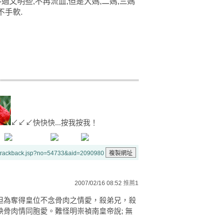
文明些,不再流血,但是大媽,二媽,三媽
手軟.
↙↙↙快快快...按我按我！
/trackback.jsp?no=54733&aid=2090980
2007/02/16 08:52
推薦
1
但為奪得皇位不念骨肉之情愛，殺弟兄，殺
骨肉情同胞愛。難怪明崇禎南皇帝說; 無