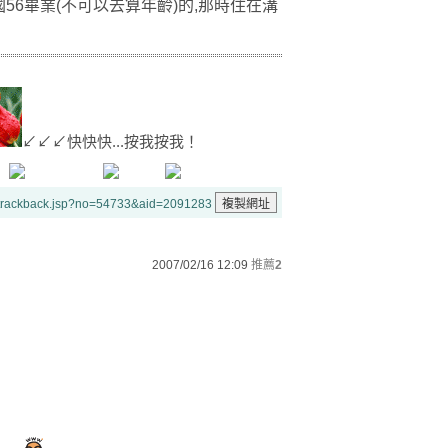
56畢業(不可以去算年齡)的,那時住在溝
↙↙↙快快快...按我按我！
/trackback.jsp?no=54733&aid=2091283
2007/02/16 12:09
推薦
2