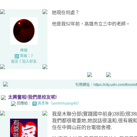
她現在何處？
他是我52年前，高雄市立三中的老師。
棒槌
等級：7
留言
｜
加入好友
引用網址：https://city.udn.com/forum
太興奮啦!我們是校友呢!
回應給：
黃彥琳（yenlinhuang40）
我是木聯分部(實踐國中前身)38班(很3
我們都很敬重她,她說話很溫和,很有親
住在中興山莊的台電宿舍裡.