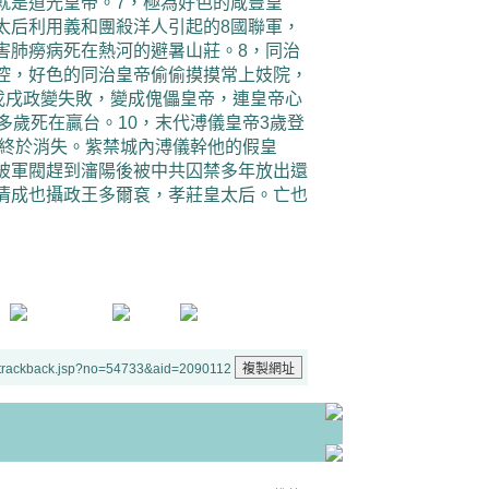
就是道光皇帝。7，極為好色的咸豐皇
太后利用義和團殺洋人引起的8國聯軍，
害肺癆病死在熱河的避暑山莊。8，同治
控，好色的同治皇帝偷偷摸摸常上妓院，
戊戌政變失敗，變成傀儡皇帝，連皇帝心
多歲死在贏台。10，末代溥儀皇帝3歲登
制終於消失。紫禁城內溥儀幹他的假皇
被軍閥趕到瀋陽後被中共囚禁多年放出還
清成也攝政王多爾袞，孝莊皇太后。亡也
/trackback.jsp?no=54733&aid=2090112