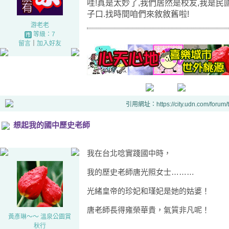
哇!真是太妙了,我們居然是校友,我是民國
子口.找時間咱們來敘敘舊啦!
游老老
等級：7
留言
｜
加入好友
引用網址：https://city.udn.com/forum
想起我的國中歷史老師
我在台北唸實踐國中時，
我的歷史老師唐光照女士………
光緒皇帝的珍妃和瑾妃是她的姑婆！
唐老師長得雍榮華貴，氣質非凡呢！
黃彥琳～～ 溫泉公園賞
秋行