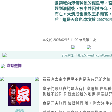
紫禁城內溥儀幹他的假皇帝，
趕到瀋陽後，被中共囚禁多年
而亡。大清成也攝政王多爾袞
后。這是天命也
;
本文於
2007/02/
本文於
2007/02/16 11:09 修改第 1 次
引用網址：https://city.udn.com/forum
沒有選擇
看看唐太宗李世民不也是沒有兄弟之情.
皇子們最悲哀的是沒有什麼選擇,在那種
到我不殺你,你就會殺我的地步.揮淚弒
真是匹夫無罪,懷璧其罪,誰叫你命好,生在
游老老