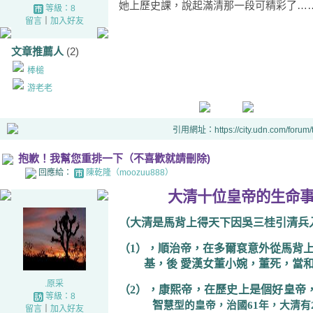
她上歷史課，說起滿清那一段可精彩了…
等級：8
留言
｜
加入好友
文章推薦人
(2)
棒槌
游老老
引用網址：https://city.udn.com/forum
抱歉！我幫您重排一下（不喜歡就請刪除)
回應給：
陳乾隆（moozuu888）
大清十位皇帝的生命事
（大清是馬背上得天下因吳三桂引清兵
（
1
），順治帝，在多爾袞意外從馬背
基，後
愛漢女董小婉，董死，當
.原采
（
2
），康熙帝，在歷史上是個好皇帝
等級：8
智
慧型的皇帝，治國
61
年，大清有
留言
｜
加入好友