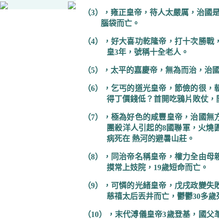
（
3
），雍正皇帝，待人太嚴厲，治國
腦袋而亡。
（
4
），好大喜功乾隆帝，打十次勝戰
皇
3
年，號稱十全老人。
（
5
），太平的嘉慶帝，無為而治，治
（
6
），乞丐的道光皇帝，節儉的很，
得丁價錢低？首開吃鴉片敗仗，
（
7
），極為好色的咸豐皇帝，治國無
團殺洋人引起的
8
國聯軍，火燒
病死在
熱河的避暑山莊。
（
8
），同治帝名稱皇帝，權力全由母
摸常上妓院，
19
歲短命而亡。
（
9
），可憐的光緒皇帝，戊戌政變失
慈禧太后丟井而亡，鬱鬱
30
多歲
（
10
），末代溥儀皇帝
3
歲登基，國父