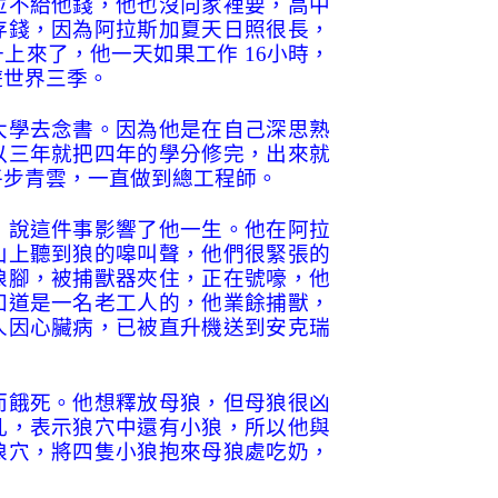
並不給他錢，他也沒向家裡要，高中
存錢，因為阿拉斯加夏天日照很長，
升上來了，他一天如果工作
16
小時，
遊世界三季。
大學去念書。因為他是在自己深思熟
以三年就把四年的學分修完，出來就
平步青雲，一直做到總工程師。
，說這件事影響了他一生。他在阿拉
山上聽到狼的嗥叫聲，他們很緊張的
狼腳，被捕獸器夾住，正在號嚎，他
知道是一名老工人的，他業餘捕獸，
人因心臟病，已被直升機送到安克瑞
而餓死。他想釋放母狼，但母狼很凶
乳，表示狼穴中還有小狼，所以他與
狼穴，將四隻小狼抱來母狼處吃奶，