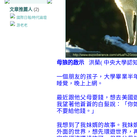
文章推薦人
(2)
國際日報/時代論壇
游老老
洪蘭
(
中央大學認
母狼的啟示
一個朋友的孩子，大學畢業半
睡覺，晚上上網。
最近跟他父母要錢，想去美國
我望著他蒼蒼的白髮說：「你
不要給他錢。」
我想到了我妹婿的故事。我妹
外面的世界，想先環遊世界，