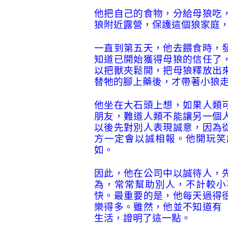
他把自己的食物，分給母狼吃
狼附近露營，保護這個狼家庭
一直到第五天，他去餵食時，
知道已開始獲得母狼的信任了
以把獸夾鬆開，把母狼釋放出
替牠的腳上藥後，才帶著小狼
他坐在大石頭上想，如果人類
朋友，難道人類不能讓另一個
以後先對別人表現誠意，因為
方一定會以誠相報。他開玩笑
如。
因此，他在公司中以誠待人，
為，常常幫助別人，不計較小
快。最重要的是，他每天過得
樂得多。雖然，他並不知道有
生活，證明了這一點。