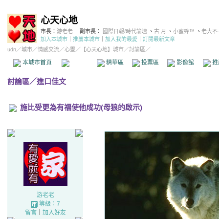
心天心地
市長：
游老老
副市長：
國際日報/時代論壇
、
古 月
、
小蜜蜂™
、
老大不
加入本城市
｜
推薦本城市
｜
加入我的最愛
｜
訂閱最新文章
udn
／
城市
／
情感交流
／
心靈
／
【心天心地】城市
／討論區／
本城市首頁
討論區
精華區
投票區
影像館
推
討論區
／
進口佳文
施比受更為有福使他成功(母狼的啟示)
游老老
等級：7
留言
｜
加入好友