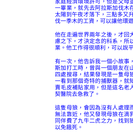
家庭經濟環境許可，但是父母
一畢業，就先去阿拉斯加伐木
太陽到午夜才落下，三點多又
伐一季木的工資，可以讓他環
他在走遍世界兩年之後，才回
慮之下，才決定念的科系，所
業。他工作得很順利，可以說
有一次，他告訴我一個小故事
斯加打工時，曾與一個朋友在
四處搜尋，結果發現是一隻母
一看到那個奇特的捕獸器，就
賣毛皮補貼家用，但是這名老
契醫院去急救了。
這隻母狼，會因為沒有人處理
無法靠近，他又發現母狼在滴
同伴費了九牛二虎之力，找到
以免餓死。