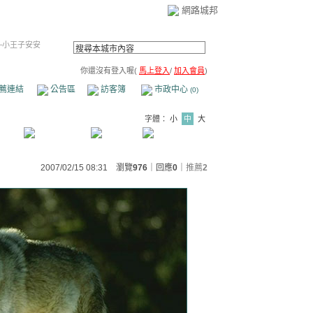
網路城邦
~小王子安安
你還沒有登入喔(
馬上登入
/
加入會員
)
薦連結
公告區
訪客簿
市政中心
(0)
字體：
小
中
大
2007/02/15 08:31 瀏覽
976
｜回應
0
｜
推薦
2