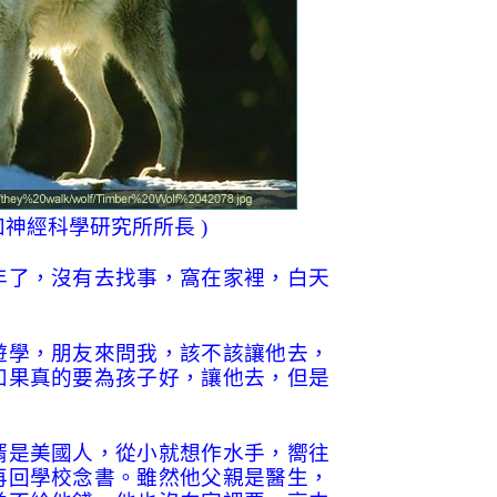
知神經科學研究所所長
)
年了，沒有去找事，窩在家裡，白天
遊學，朋友來問我，該不該讓他去，
如果真的要為孩子好，讓他去，但是
婿是美國人，從小就想作水手，嚮往
再回學校念書。雖然他父親是醫生，