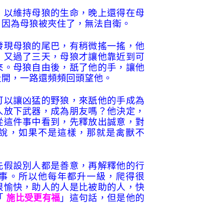
，以維持母狼的生命，晚上還得在母
，因為母狼被夾住了，無法自衛。
發現母狼的尾巴，有稍微搖一搖，他
，又過了三天，母狼才讓他靠近到可
來。母狼自由後，舐了他的手，讓他
走開，一路還頻頻回頭望他。
可以讓凶猛的野狼，來舐他的手成為
人放下武器，成為朋友嗎？他決定，
從這件事中看到，先釋放出誠意，對
說，如果不是這樣，那就是禽獸不
先假設別人都是善意，再解釋他的行
事。所以他每年都升一級，爬得很
很愉快，助人的人是比被助的人，快
「
」這句話，但是他的
施比受更有福