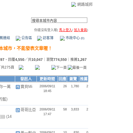
網路城邦
你還沒有登入喔(
馬上登入
/
加入會員
)
薦連結
公告區
訪客簿
市政中心
(0)
497
、回覆
4,550
／共
10,047
｜瀏覽
774,550
｜推薦
1,267
／共275頁
發起人
更新時間
回應
瀏覽
推薦
你一萬
寶貝Mi
2006/09/11
26
1,780
2
18:45
的藍)
哥哥比亞
2006/09/11
58
3,833
2
17:47
)))))
(14
黃一軒@
2006/09/11
10
830
0