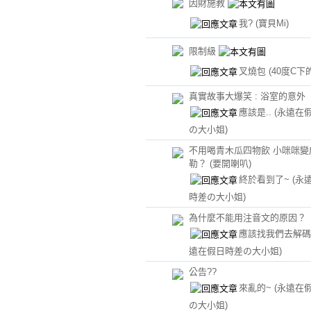
因財施教
我?
(寶貝Mi)
限制級
叉燒包
(40度C下
真實故事大爆笑 : 浴室的意外
應該是..
(永遠在
の大小姐)
不用喝青木瓜四物飲 小咪咪變
勒？ (要開喇叭)
終於看到了~
(永
時差の大小姐)
為什麼不能用注音文的原因？
應該找我們去解碼
遠在假日時差の大小姐)
公告??
來亂的~
(永遠在
の大小姐)