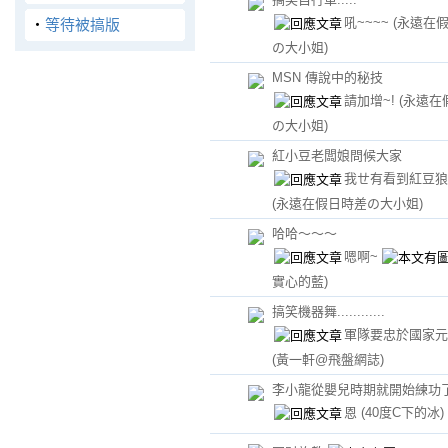
吼~~~~
(永遠在
‧
等待被搞版
の大小姐)
MSN 傳說中的秘技
請加增~!
(永遠在
の大小姐)
紅小豆老闆娘問候大家
我ㄝ有看到紅豆狼
(永遠在假日時差の大小姐)
哈哈～～～
嗯啊~
實心的藍)
搞笑機器舞............
軍隊要忠於國家元首...
(黃一軒@飛盤網誌)
李小龍從嬰兒時期就開始練功
恩
(40度C下的冰)