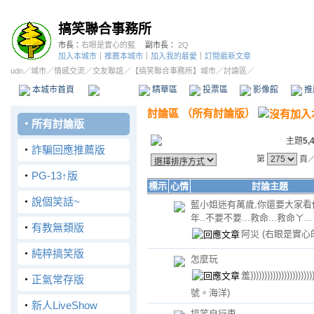
搞笑聯合事務所
市長：
右眼是實心的藍
副市長：
2Q
加入本城市
｜
推薦本城市
｜
加入我的最愛
｜
訂閱最新文章
udn
／
城市
／
情感交流
／
交友聯誼
／
【搞笑聯合事務所】城市
／討論區／
本城市首頁
討論區
精華區
投票區
影像館
推
討論區
（
所有討論版
）
‧
所有討論版
主題
5,
‧
詐騙回應推薦版
第
頁
‧
PG-13↑版
標示
心情
討論主題
‧
說個笑話~
藍小姐迷有萬歲,你還要大家看
年..不要不要...救命...救命ㄚ...
‧
有教無類版
阿災
(右眼是實心
‧
純粹搞笑版
怎麼玩
羞))))))))))))))))))))))
‧
正氣常存版
號。海洋)
‧
新人LiveShow
搞笑自行車.....