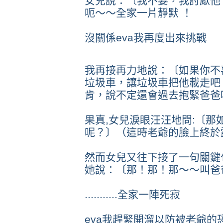
女兒說：〔我不要，我討厭他
呃～～全家一片靜默 ！
沒關係eva我再度出來挑戰
我再接再力地說：〔如果你不
垃圾車，讓垃圾車把他載走吧
肯，說不定還會過去抱緊爸爸呢
果真,女兒淚眼汪汪地問:〔那
呢？〕（這時老爺的臉上終於
然而女兒又往下接了一句關鍵
她說：〔那！那！那～～叫爸
...........全家一陣死寂
eva我趕緊開溜以防被老爺的