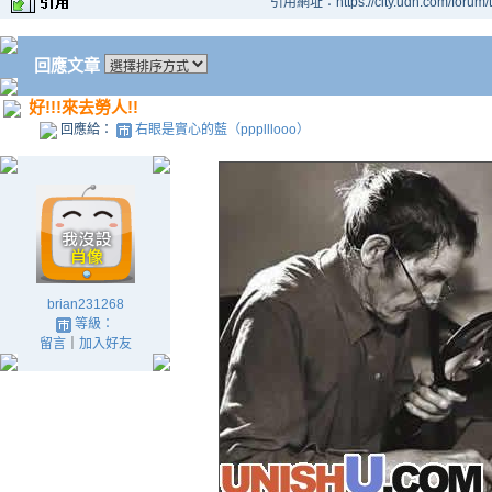
引用網址：https://city.udn.com/forum
回應文章
好!!!來去勞人!!
回應給：
右眼是實心的藍（ppplllooo）
brian231268
等級：
留言
｜
加入好友