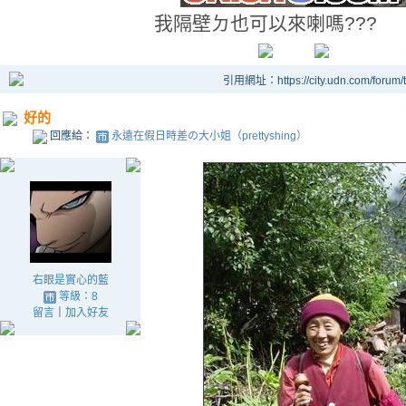
我隔壁ㄉ也可以來喇嗎???
引用網址：https://city.udn.com/forum
好的
回應給：
永遠在假日時差の大小姐（prettyshing）
右眼是實心的藍
等級：8
留言
｜
加入好友