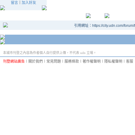
留言
｜
加入好友
引用網址：https://city.udn.com/forum
本城市刊登之內容為作者個人自行提供上傳，不代表 udn 立場。
刊登網站廣告
︱
關於我們
︱
常見問題
︱
服務條款
︱
著作權聲明
︱
隱私權聲明
︱
客服