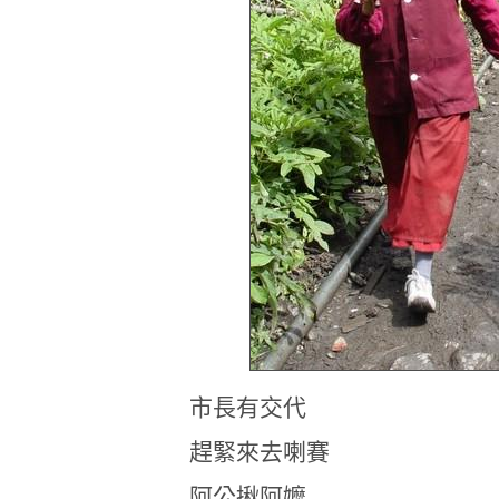
市長有交代
趕緊來去喇賽
阿公揪阿嬤