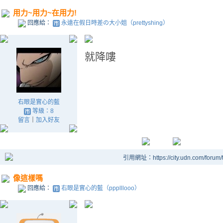
用力~用力~在用力!
回應給：
永遠在假日時差の大小姐（prettyshing）
就降嘍
右眼是實心的藍
等級：8
留言
｜
加入好友
引用網址：https://city.udn.com/forum
像這樣嗎
回應給：
右眼是實心的藍（ppplllooo）