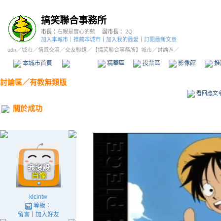
搞笑聯合事務所
市長：
右眼是實心的藍
副市長：
2Q
加入本城市
｜
推薦本城市
｜
加入我的最愛
｜
訂閱最新文章
udn
／
城市
／
情感交流
／
交友聯誼
／
【搞笑聯合事務所】城市
／討論區／
本城市首頁
討論區
精華區
投票區
影像館
推
討論區
／
有教無類版
看回應文
關於成功
klcintw
等級：
留言
｜
加入好友