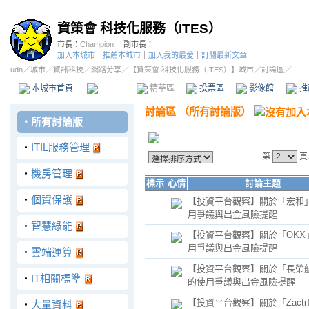
資策會 科技化服務（ITES）
市長：
Champion
副市長：
加入本城市
｜
推薦本城市
｜
加入我的最愛
｜
訂閱最新文章
udn
／
城市
／
資訊科技
／
網路分享
／
【資策會 科技化服務（ITES）】城市
／討論區／
本城市首頁
討論區
精華區
投票區
影像館
推
討論區
（
所有討論版
）
‧
所有討論版
‧
ITIL服務管理
第
頁
‧
機房管理
標示
心情
討論主題
‧
個資保護
【投資平台觀察】關於「宏和
用爭議與出金風險提醒
‧
智慧綠能
【投資平台觀察】關於「OKX
用爭議與出金風險提醒
‧
雲端運算
【投資平台觀察】關於「長榮
‧
IT相關標準
的使用爭議與出金風險提醒
【投資平台觀察】關於「ZactiT
‧
大量資料