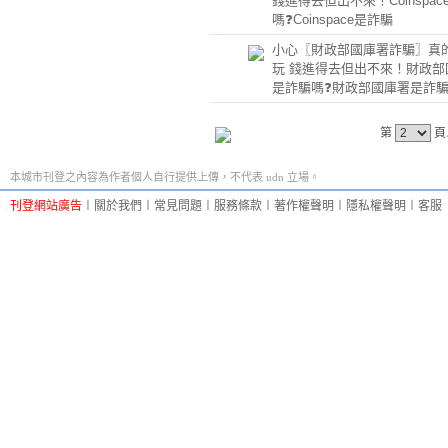
錢進得去但出不來！Coinspac
嗎❓Coinspace是詐騙
小心〖財政部國庫署詐騙〗真
玩 錢進得去但出不來！財政部
是詐騙嗎❓財政部國庫署是詐
第
頁
本城市刊登之內容為作者個人自行提供上傳，不代表 udn 立場。
刊登網站廣告
︱
關於我們
︱
常見問題
︱
服務條款
︱
著作權聲明
︱
隱私權聲明
︱
客服