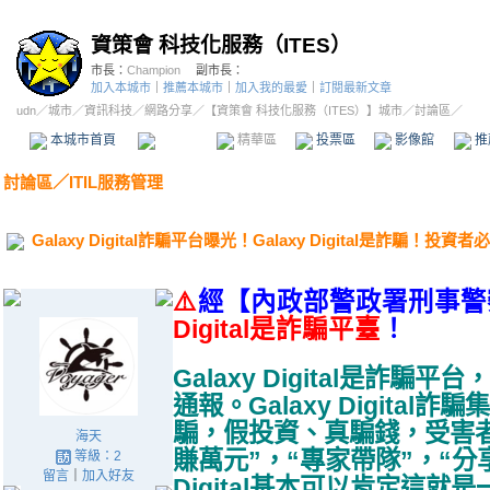
資策會 科技化服務（ITES）
市長：
Champion
副市長：
加入本城市
｜
推薦本城市
｜
加入我的最愛
｜
訂閱最新文章
udn
／
城市
／
資訊科技
／
網路分享
／
【資策會 科技化服務（ITES）】城市
／討論區／
本城市首頁
討論區
精華區
投票區
影像館
推
討論區
／
ITIL服務管理
Galaxy Digital詐騙平台曝光！Galaxy Digital是詐騙！投資者
⚠️
經【內政部警政署刑事警
Digital
是詐騙平臺
！
Galaxy Digital是詐騙
通報。Galaxy Digita
騙，假投資、真騙錢，受害
海天
賺萬元”，“專家帶隊”，“分享
等級：2
留言
｜
加入好友
Digital基本可以肯定這