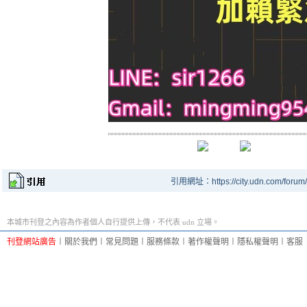
引用網址：https://city.udn.com/forum
本城市刊登之內容為作者個人自行提供上傳，不代表 udn 立場。
刊登網站廣告
︱
關於我們
︱
常見問題
︱
服務條款
︱
著作權聲明
︱
隱私權聲明
︱
客服