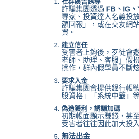
社群廣告誘導
詐騙集團透過
FB、IG、
專家、投資達人名義投
額回報」，或在交友網
資。
建立信任
受害者上鉤後，歹徒會
老師、助理、客服」假扮
操作，群內假學員不斷
要求入金
詐騙集團會提供銀行帳
股資格」「系統中籤」
偽造獲利，誘騙加碼
初期帳面顯示賺錢，甚
受害者往往因此加大投
無法出金