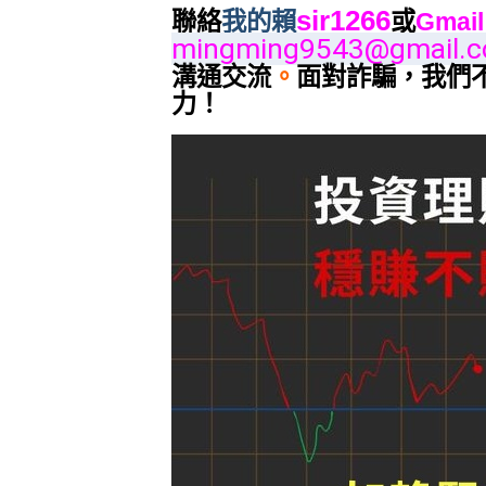
sir1266
聯絡
我的賴
或
Gmail
mingming9543@gmail.
溝通交流
。
面對詐騙，我們
力！