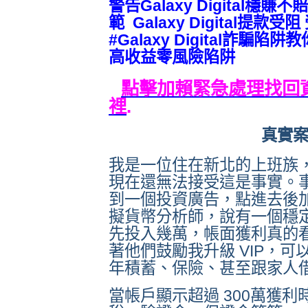
警告
Galaxy Digital
穩賺不賠
範
Galaxy Digital
提款受阻 
#
Galaxy Digital
詐騙
陷阱
教
高收益零風險陷阱
點擊加賴緊急處理找回
裡
.
真實案例
我是一位住在新北的上班族，
現在還無法接受這是事實。事情是
到一個投資廣告，點進去後加
擬貨幣分析師，說有一個穩
先投入幾萬，帳面獲利真的
著他們鼓勵我升級 VIP，
年積蓄、保險、甚至跟家人
當帳戶顯示超過 300萬獲