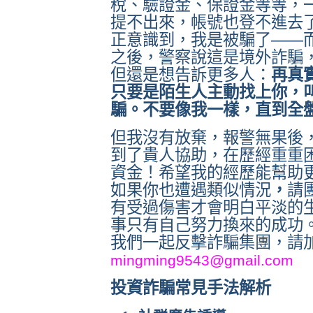
稅、驗證金、保證金等等，
提不出來，帳號也登不進去
正意識到，我是被騙了——
之後，警察說這是境外詐騙
但還是想告訴更多人：
再真
只要是陌生人主動找上你，
騙。不要像我一樣，直到全
但我沒有放棄，報警無果後
到了貴人協助，在歷經重重
資金！希望我的經歷能幫助
如果你也遭遇類似情況
，
請
有受過傷害才會明白平淡的
事只有自己努力換來的成功
我們一起反擊詐騙集團，請
mingming9543@gmail.com
投資詐騙常見手法解析