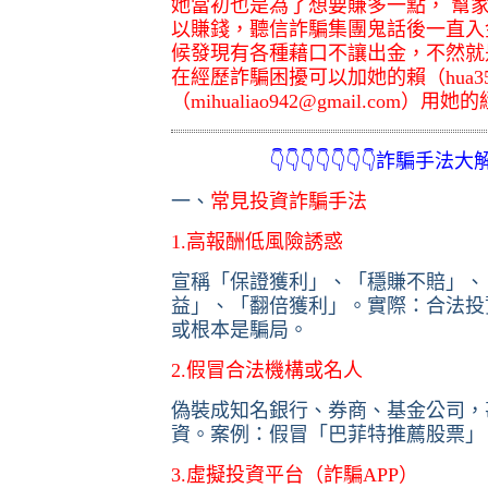
她當初也是為了想要賺多一點， 幫
以賺錢，聽信詐騙集團鬼話後一直入
候發現有各種藉口不讓出金，不然就
在經歷詐騙困擾可以加她的賴（hua3
（mihualiao942@gmail.c
👇👇👇👇👇👇👇詐騙手法大解析👇
一、
常見投資詐騙手法
1.高報酬低風險誘惑
宣稱「保證獲利」、「穩賺不賠」、
益」、「翻倍獲利」。實際：合法投
或根本是騙局。
2.假冒合法機構或名人
偽裝成知名銀行、券商、基金公司，
資。案例：假冒「巴菲特推薦股票」
3.虛擬投資平台（詐騙APP）