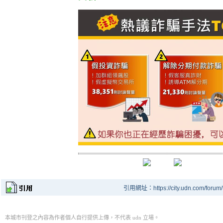
引用網址：https://city.udn.com/forum
本城市刊登之內容為作者個人自行提供上傳，不代表 udn 立場。