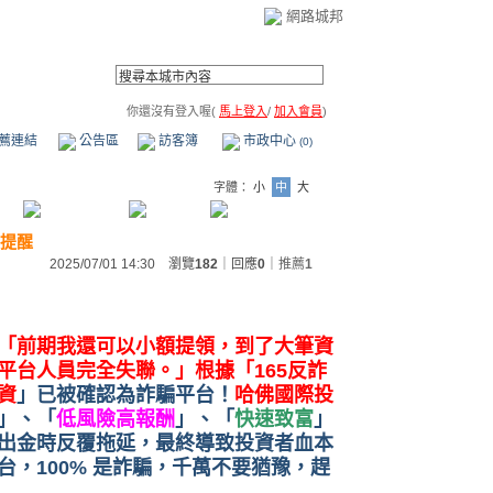
網路城邦
你還沒有登入喔(
馬上登入
/
加入會員
)
薦連結
公告區
訪客簿
市政中心
(0)
字體：
小
中
大
提醒
2025/07/01 14:30 瀏覽
182
｜回應
0
｜
推薦
1
「前期我還可以小額提領，到了大筆資
平台人員完全失聯。」根據「165反詐
資
」已被確認為詐騙平台！
哈佛國際投
」、「
低風險高報酬
」、「
快速致富
」
出金時反覆拖延，最終導致投資者血本
，100% 是詐騙，千萬不要猶豫，趕