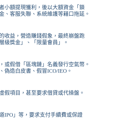
者小額提現獲利，後以大額資金「鎖
金、客服失聯、系統維護等藉口拖延。
的收益，營造賺錢假象，最終崩盤跑
層級獎金」、「限量會員」。
，或假借「區塊鏈」名義發行空氣幣。
偽造白皮書、假冒ICO/IEO。
虛假項目，甚至要求借貸或代操盤。
道IPO」等，要求支付手續費或保證