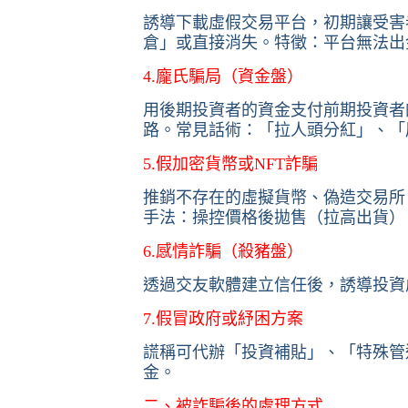
誘導下載虛假交易平台，初期讓受害
倉」或直接消失。特徵：平台無法出
4.龐氏騙局（資金盤）
用後期投資者的資金支付前期投資者
路。常見話術：「拉人頭分紅」、「
5.假加密貨幣或NFT詐騙
推銷不存在的虛擬貨幣、偽造交易所
手法：操控價格後拋售（拉高出貨）、
6.感情詐騙（殺豬盤）
透過交友軟體建立信任後，誘導投資
7.假冒政府或紓困方案
謊稱可代辦「投資補貼」、「特殊管
金。
二、被詐騙後的處理方式