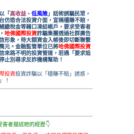
以「
高收益
、
低風險
」話術誘騙民眾，
台仿造合法投資介面，宣稱穩賺不賠，
補繳稅金等藉口凍結帳戶，要求受害者
，
哈佛國際投資
詐騙集團透過社群廣告
信形象，待大額資金入帳後即切斷聯繫
萬元。金融監管單位已將
哈佛國際投資
信來路不明的投資管道，若遇「要求追
停止別尋求反詐機構幫助！
際投資
投資詐騙以「穩賺不賠」誘惑，
」！
描述她的經歷👇