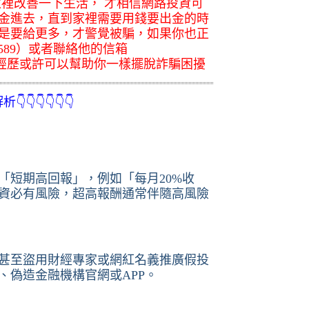
家裡改善一下生活， 才相信網路投資可
金進去，直到家裡需要用錢要出金的時
是要給更多，才警覺被騙，如果你也正
589）或者聯絡他的信箱
om）用她的經歷或許可以幫助你一樣擺脫詐騙困擾
👇👇👇👇
「短期高回報」，例如「每月20%收
資必有風險，超高報酬通常伴隨高風險
甚至盜用財經專家或網紅名義推廣假投
、偽造金融機構官網或APP。