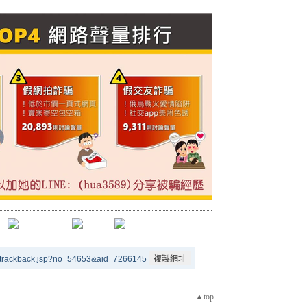
/trackback.jsp?no=54653&aid=7266145
▲top