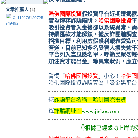
文章推薦人
(1)
哈佛國際投資
假投資平台近期遭揭露
G_110176130725
實為博弈詐騙陷阱。
哈佛國際投資
平
949492
吸引投資者入金後卻以系統異常、需
持續匯款才能解鎖。據反詐團體調查
招攬目標，利用虛假獲利報表營造可
管道，目前已知多名受害人損失逾千
平台列入高風險名單，呼籲民眾勿輕
加注資才能出金」等異常狀況，應立
警惕「
哈佛國際投資
」小心！
哈佛國
哈佛國際投資詐騙實為「吸金黑平台
💥
詐騙平台名稱：
哈佛國際投資
💥
詐騙網址
：
www.jiekos.com
👇根據已經成功上岸的受害者