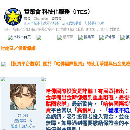
資策會 科技化服務（ITES）
市長：
Champion
副市長：
加入本城市
｜
推薦本城市
｜
加入我的最愛
｜
訂閱最新文章
udn
／
城市
／
資訊科技
／
網路分享
／
【資策會 科技化服務（ITES）】城市
／討論區／
本城市首頁
討論區
精華區
投票區
影像館
推
討論區
／
個資保護
【投資平台觀察】關於「哈佛國際投資」的使用爭議與出金風險
哈佛國際投資是詐騙！有民眾指出：
金準備出金時卻遇到重重阻礙，最後
騙國家隊」
最新警告，「
哈佛國際投
資
平台常以「
高獲利
」、「
穩賺不賠
趙亞紅
為誘餌，吸引投資者投入資金，並在
等級：5
無歸。如果遇到需要繳納保證金的平台
留言
｜
加入好友
快停損並遠離！