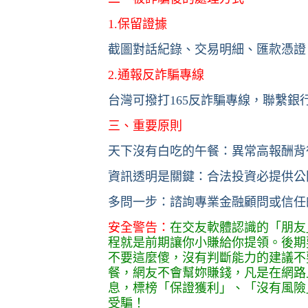
1.保留證據
截圖對話紀錄、交易明細、匯款憑證
2.通報反詐騙專線
台灣可撥打165反詐騙專線，聯繫銀
三、重要原則
天下沒有白吃的午餐：異常高報酬背
資訊透明是關鍵：合法投資必提供公
多問一步：諮詢專業金融顧問或信任
安全警告：
在交友軟體認識的「朋友」
程就是前期讓你小賺給你提領。後期
不要這麼傻，沒有判斷能力的建議不
餐，網友不會幫妳賺錢，凡是在網路
息，標榜「保證獲利」、「沒有風險
受騙！