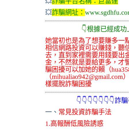
💥
詐騙平台名稱：
巨富達
💥
詐騙網址
：
www.sgdhfu.c
👇根據已經成功上岸的
她當初也是為了想要賺多一點
相信網路投資可以賺錢，聽
去，直到家裡需要用錢要出
金，不然就是要給更多，才
騙困擾可以加她的賴（hua3
（mihualiao942@gmai
樣擺脫詐騙困擾
👇👇👇👇👇👇👇詐騙手法
一、
常見投資詐騙手法
1.高報酬低風險誘惑