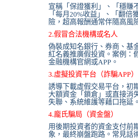
宣稱「保證獲利」、「穩賺
「每月20%收益」、「翻倍
險，超高報酬通常伴隨高風
2.假冒合法機構或名人
偽裝成知名銀行、券商、基
紅名義推廣假投資。案例：
金融機構官網或APP。
3.虛擬投資平台（詐騙APP）
誘導下載虛假交易平台，初
大額資金「鎖倉」或直接消
失聯、系統維護等藉口拖延
4.龐氏騙局（資金盤）
用後期投資者的資金支付前
象，最終崩盤跑路。常見話