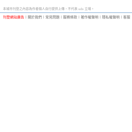
本城市刊登之內容為作者個人自行提供上傳，不代表 udn 立場。
刊登網站廣告
︱
關於我們
︱
常見問題
︱
服務條款
︱
著作權聲明
︱
隱私權聲明
︱
客服