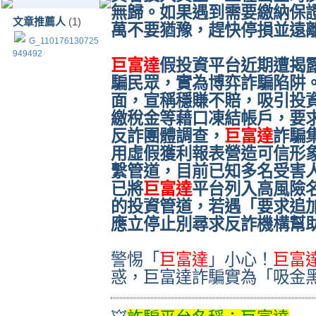
無歸。如果遇到需要繳納保證
文章推薦人
(1)
萬不要猶豫，趕快停損並遠
G_110176130725
949492
巨富達
假投資平台近期遭揭
騙民眾，實為博弈詐騙陷阱
面，宣稱穩賺不賠，吸引投
繳稅金等藉口凍結帳戶，要
反詐團體調查，
巨富達
詐騙
用虛假獲利報表營造可信形
繫管道，目前已知多名受害
已將
巨富達
平台列入高風險
的投資管道，若遇「要求追
應立停止別尋求反詐機構幫
警惕「
巨富達
」小心！
巨富
惑，巨富達詐騙實為「吸金