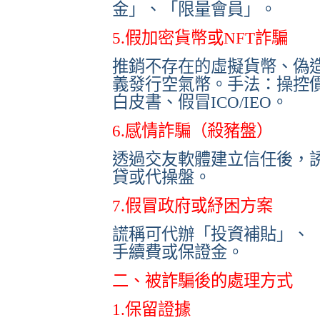
金」、「限量會員」。
5.假加密貨幣或NFT詐騙
推銷不存在的虛擬貨幣、偽
義發行空氣幣。手法：操控
白皮書、假冒ICO/IEO。
6.感情詐騙（殺豬盤）
透過交友軟體建立信任後，
貸或代操盤。
7.假冒政府或紓困方案
謊稱可代辦「投資補貼」、「
手續費或保證金。
二、被詐騙後的處理方式
1.保留證據