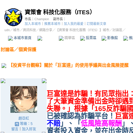
資策會 科技化服務（ITES）
市長：
Champion
副市長：
加入本城市
｜
推薦本城市
｜
加入我的最愛
｜
訂閱最新文章
udn
／
城市
／
資訊科技
／
網路分享
／
【資策會 科技化服務（ITES）】城市
／討論區／
本城市首頁
討論區
精華區
投票區
影像館
推
討論區
／
個資保護
【投資平台觀察】關於「巨富達」的使用爭議與出金風險提醒
巨富達是詐騙！有民眾指出
了大筆資金準備出金時卻遇
失聯。」根據「165反詐騙
已被確認為詐騙平台！
巨富
趙亞紅
不賠
」、「
低風險高報酬
」
等級：5
留言
｜
加入好友
資者投入資金，並在出金時