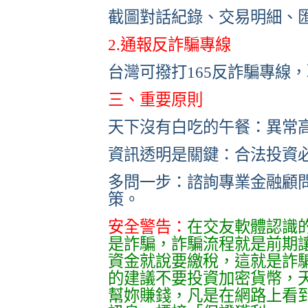
截圖對話紀錄、交易明細、
2.通報反詐騙專線
台灣可撥打165反詐騙專線
三、重要原則
天下沒有白吃的午餐：異常
資訊透明是關鍵：合法投資
多問一步：諮詢專業金融顧
策。
安全警告：
在交友軟體認識的「
是詐騙，詐騙流程就是前期
資金就說要繳稅，這就是詐
的建議不要投資加密貨幣，
幫妳賺錢，凡是在網路上看