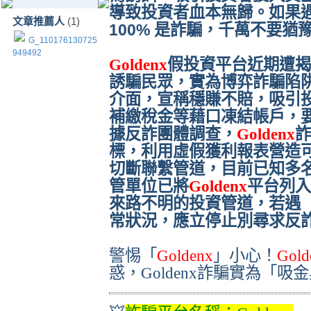
導致投資者血本無歸。如果
文章推薦人
(1)
100% 是詐騙，千萬不要
G_110176130725
949492
Goldenx
假投資平台近期遭揭
誘騙民眾，實為博弈詐騙陷
介面，宣稱穩賺不賠，吸引
補繳稅金等藉口凍結帳戶，
據反詐團體調查，
Goldenx
詐
標，利用虛假獲利報表營造
切斷聯繫管道，目前已知多
管單位已將
Goldenx
平台列入
來路不明的投資管道，若遇
常狀況，應立停止別尋求反
警惕「
Goldenx
」小心！
Gold
惑，Goldenx詐騙實為「吸