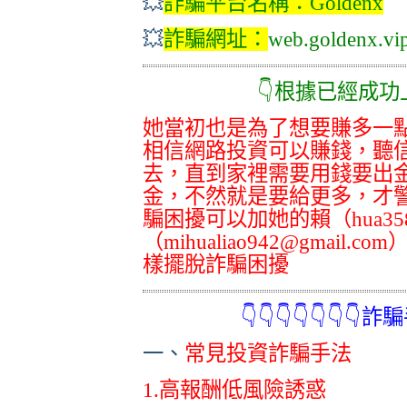
💥
詐騙平台名稱：
Goldenx
💥
詐騙網址
：
web.goldenx.vi
👇根據已經成功上岸的
她當初也是為了想要賺多一點
相信網路投資可以賺錢，聽
去，直到家裡需要用錢要出
金，不然就是要給更多，才
騙困擾可以加她的賴（hua3
（mihualiao942@gmai
樣擺脫詐騙困擾
👇👇👇👇👇👇👇詐騙手法
一、
常見投資詐騙手法
1.高報酬低風險誘惑