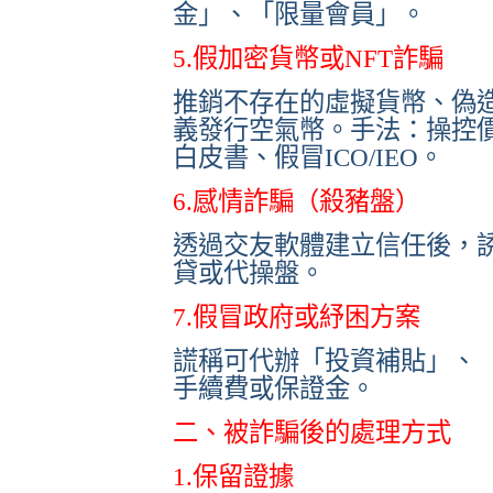
金」、「限量會員」。
5.假加密貨幣或NFT詐騙
推銷不存在的虛擬貨幣、偽
義發行空氣幣。手法：操控
白皮書、假冒ICO/IEO。
6.感情詐騙（殺豬盤）
透過交友軟體建立信任後，
貸或代操盤。
7.假冒政府或紓困方案
謊稱可代辦「投資補貼」、「
手續費或保證金。
二、被詐騙後的處理方式
1.保留證據