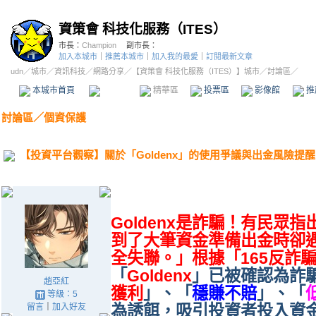
資策會 科技化服務（ITES）
市長：
Champion
副市長：
加入本城市
｜
推薦本城市
｜
加入我的最愛
｜
訂閱最新文章
udn
／
城市
／
資訊科技
／
網路分享
／
【資策會 科技化服務（ITES）】城市
／討論區／
本城市首頁
討論區
精華區
投票區
影像館
推
討論區
／
個資保護
【投資平台觀察】關於「Goldenx」的使用爭議與出金風險提醒
Goldenx是詐騙！有民眾
到了大筆資金準備出金時卻
全失聯。」根據「165反詐
「
Goldenx
」已被確認為詐
趙亞紅
獲利
」、「
穩賺不賠
」、「
等級：5
留言
｜
加入好友
為誘餌，吸引投資者投入資