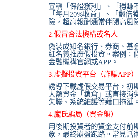
宣稱「保證獲利」、「穩賺
「每月20%收益」、「翻倍
險，超高報酬通常伴隨高風
2.假冒合法機構或名人
偽裝成知名銀行、券商、基
紅名義推廣假投資。案例：
金融機構官網或APP。
3.虛擬投資平台（詐騙APP）
誘導下載虛假交易平台，初
大額資金「鎖倉」或直接消
失聯、系統維護等藉口拖延
4.龐氏騙局（資金盤）
用後期投資者的資金支付前
象，最終崩盤跑路。常見話