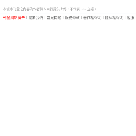
本城市刊登之內容為作者個人自行提供上傳，不代表 udn 立場。
刊登網站廣告
︱
關於我們
︱
常見問題
︱
服務條款
︱
著作權聲明
︱
隱私權聲明
︱
客服