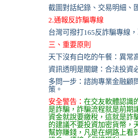
截圖對話紀錄、交易明細、
2.通報反詐騙專線
台灣可撥打165反詐騙專線
三、重要原則
天下沒有白吃的午餐：異常
資訊透明是關鍵：合法投資
多問一步：諮詢專業金融顧
策。
安全警告：
在交友軟體認識的「
是詐騙，詐騙流程就是前期
資金就說要繳稅，這就是詐
的建議不要投資加密貨幣，
幫妳賺錢，凡是在網路上看