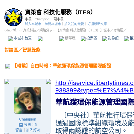
資策會 科技化服務（ITES）
市長：
Champion
副市長：
加入本城市
｜
推薦本城市
｜
加入我的最愛
｜
訂閱最新文章
udn
／
城市
／
資訊科技
／
網路分享
／
【資策會 科技化服務（ITES）】城市
／討論區／
本城市首頁
討論區
精華區
投票區
影像館
推
討論區
／
智慧綠能
【轉載】自由時報：華航獲環保能源管理國際認證
http://iservice.libertytim
938399&type=%E7%A4%
華航獲環保能源管理國
〔中央社〕華航推行環保
Champion
通過國際標準組織環境及
等級：6
取得兩認證的航空公司。
留言
｜
加入好友