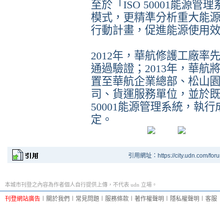
至於「ISO 50001能源管
模式，更精準分析重大能
行動計畫，促進能源使用
2012年，華航修護工廠率先建
通過驗證；2013年，華航將I
置至華航企業總部、松山
司、貨運服務單位，並於既
50001能源管理系統，執
定。
引用網址：https://city.udn.com/for
本城市刊登之內容為作者個人自行提供上傳，不代表 udn 立場。
刊登網站廣告
︱
關於我們
︱
常見問題
︱
服務條款
︱
著作權聲明
︱
隱私權聲明
︱
客服