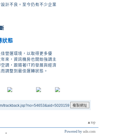
於設計不良。至今仍有不少企業
斷
轉狀態
最佳營運環境，以取得更多優
近年來，資訊機房也開始強調主
空調，跟隨著IT的發展與經濟
進而調整到最佳運轉狀態。
um/trackback.jsp?no=54653&aid=5020159
▲top
Powered by
udn.com