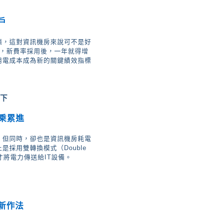
戶
漲，這對資訊機房來說可不是好
例，新費率採用後，一年就得增
用電成本成為新的關鍵績效指標
齊下
加乘累進
，但同時，卻也是資訊機房耗電
是採用雙轉換模式（Double
最終才將電力傳送給IT設備。
新作法