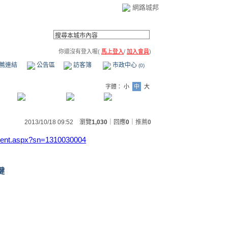
網路城邦
你還沒有登入喔(
馬上登入
/
加入會員
)
薦連結
公告區
訪客簿
市政中心
(0)
字體：
小
中
大
2013/10/18 09:52 瀏覽
1,030
｜回應
0
｜
推薦
0
ntent.aspx?sn=1310030004
鍵