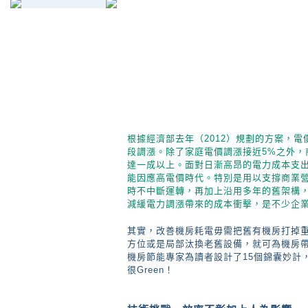
根據經濟部去年（2012）規劃的方案，電
段調漲。除了家庭電價調漲接近5%之外，
達一成以上。面對日漸高昂的電力成本支
能因應高電價時代。特別是用以支撐商業營
時不中斷運轉，再加上沿用多年的舊架構
減緩電力調漲帶來的成本衝擊，是不少企
其實，改善機房耗電毋需把舊有機房打掉
方位或是局部汰換老舊設備，就可為機房
機房節能專家為讀者設計了15個錦囊妙計
很Green！