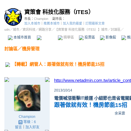
資策會 科技化服務（ITES）
市長：
Champion
副市長：
加入本城市
｜
推薦本城市
｜
加入我的最愛
｜
訂閱最新文章
udn
／
城市
／
資訊科技
／
網路分享
／
【資策會 科技化服務（ITES）】城市
／討論區／
本城市首頁
討論區
精華區
投票區
影像館
推
討論區
／
機房管理
【轉載】網管人：跟著做就有效！機房節能15招
http://www.netadmin.com.tw/article_co
2013/10/14
電價喊漲衝擊IT維運 小細節也是省電關
跟著做就有效！機房節能15招
余采霏
Champion
等級：6
留言
｜
加入好友