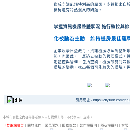
造成空調能耗特別高的原因，多數都來自
機房還有冷熱混風的問題。
掌握資訊機房整體狀況 施行監控與診
化被動為主動 維持機房最佳運
企業競爭日益嚴苛，資訊機房必須調整出
勢。也因此，一反過去被動的管理模式，
動監控與管理，包括空間、機房設施到冷卻
環境的變動，找出每個可能疏失的環境，
引用網址：https://city.udn.com/for
本城市刊登之內容為作者個人自行提供上傳，不代表 udn 立場。
刊登網站廣告
︱
關於我們
︱
常見問題
︱
服務條款
︱
著作權聲明
︱
隱私權聲明
︱
客服