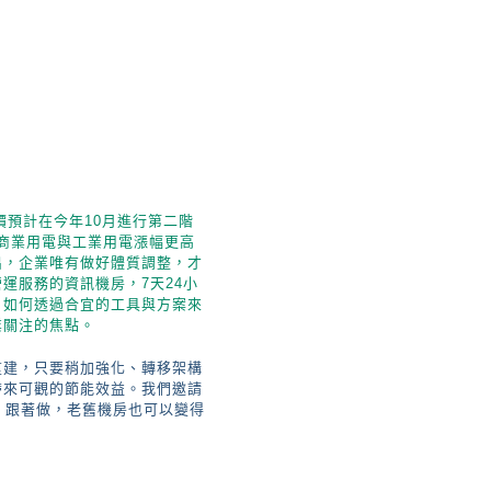
價預計在今年10月進行第二階
商業用電與工業用電漲幅更高
出，企業唯有做好體質調整，才
運服務的資訊機房，7天24小
，如何透過合宜的工具與方案來
業關注的焦點。
重建，只要稍加強化、轉移架構
帶來可觀的節能效益。我們邀請
，跟著做，老舊機房也可以變得