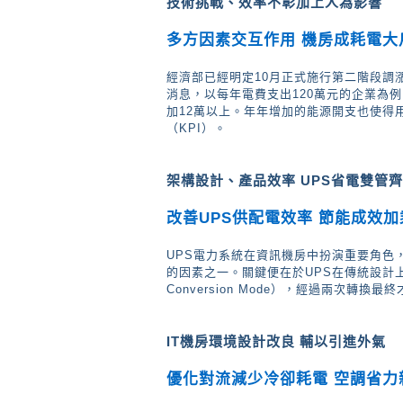
技術挑戰、效率不彰加上人為影響
多方因素交互作用 機房成耗電大
經濟部已經明定10月正式施行第二階段調
消息，以每年電費支出120萬元的企業為
加12萬以上。年年增加的能源開支也使得
（KPI）。
架構設計、產品效率 UPS省電雙管
改善UPS供配電效率 節能成效
UPS電力系統在資訊機房中扮演重要角色
的因素之一。關鍵便在於UPS在傳統設計上
Conversion Mode），經過兩次轉換
IT機房環境設計改良 輔以引進外氣
優化對流減少冷卻耗電 空調省力