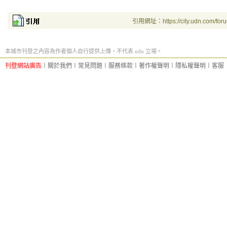
引用網址：https://city.udn.com/for
本城市刊登之內容為作者個人自行提供上傳，不代表 udn 立場。
刊登網站廣告
︱
關於我們
︱
常見問題
︱
服務條款
︱
著作權聲明
︱
隱私權聲明
︱
客服