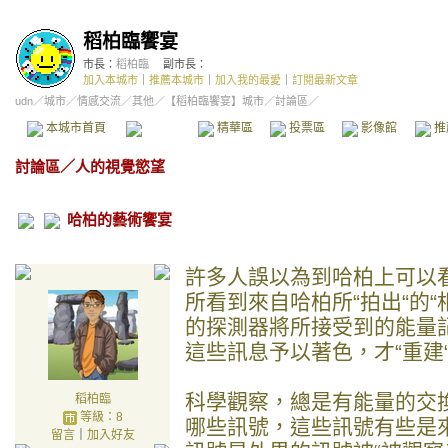
稻柏臨饗宴
市長：
稻柏臨
副市長：
加入本城市
｜
推薦本城市
｜
加入我的最愛
｜
訂閱最新文章
udn
／
城市
／
情感交流
／
其他
／
【稻柏臨饗宴】城市
／討論區／
本城市首頁
討論區
精華區
投票區
影像館
推
討論區
／
人的視覺慾望
哈柏的藝術饗宴
許多人誤以為到哈柏上可以
所看到來自哈柏所“拍出“的
的探測器將所接受到的能量記
這些訊息予以著色，才“重建
科學觀察，總是有能量的交
稻柏臨
等級：8
哪些訊號，這些訊號有些是
留言
｜
加入好友