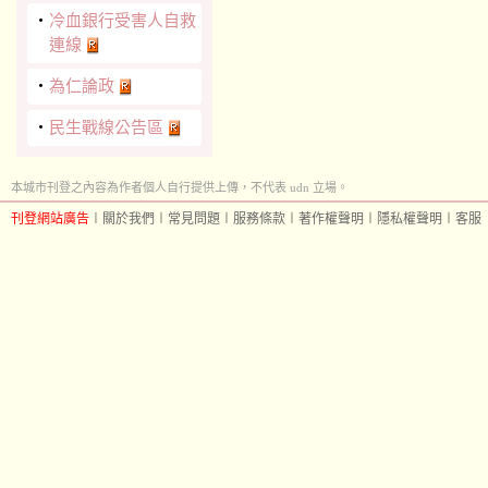
‧
冷血銀行受害人自救
連線
‧
為仁論政
‧
民生戰線公告區
本城市刊登之內容為作者個人自行提供上傳，不代表 udn 立場。
刊登網站廣告
︱
關於我們
︱
常見問題
︱
服務條款
︱
著作權聲明
︱
隱私權聲明
︱
客服