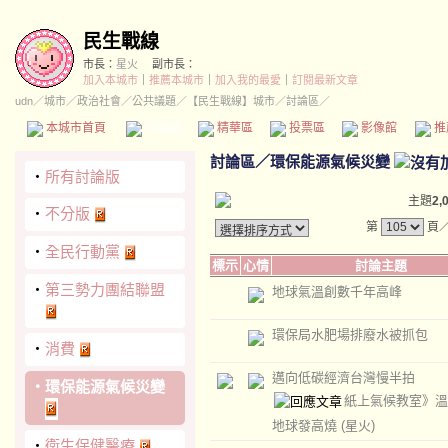
民生戰線
市長：
星火
副市長：
加入本城市
｜
推薦本城市
｜
加入我的最愛
｜
訂閱最新文章
udn
／
城市
／
政治社會
／
公共議題
／
【民生戰線】城市
／討論區／
本城市首頁
討論區
精華區
投票區
影像館
推
討論區
／
環保能源氣候災變
‧
所有討論版
主題
2,
‧
不分版
第
頁
‧
全民行動黨
標示
心情
討論主題
‧
第三勢力團結聯盟
地球氣溫創數千年高峰
環保局水肥場排廢水被抓包
‧
消費
邁向低碳經濟台灣慢半拍
‧
環保能源氣候災變
紙上氣候教室》溫
地球發高燒
(星火)
‧
衛生保健醫療