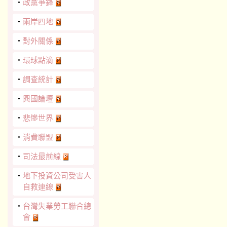
‧
政黨爭鋒
‧
兩岸四地
‧
對外關係
‧
環球點滴
‧
調查統計
‧
興國論壇
‧
悲慘世界
‧
消費聯盟
‧
司法最前線
‧
地下投資公司受害人
自救連線
‧
台灣失業勞工聯合總
會