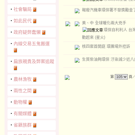
‧
社會騙局
報廢汽機車環保署不發獎勵金
‧
如此民代
美、中 全球暖化兩大兇手
環保自利利人 台
‧
政府疑弊蠢懶
動起來
(星火)
‧
內線交易五鬼搬運
核四案首開庭 環團場外控訴
生質柴油夠環保 汙染減少近八
‧
扁族親貴及弊案追蹤
第
頁
‧
農林漁牧
‧
兩性之間
‧
動物權
‧
有關媒體
‧
省籍族群