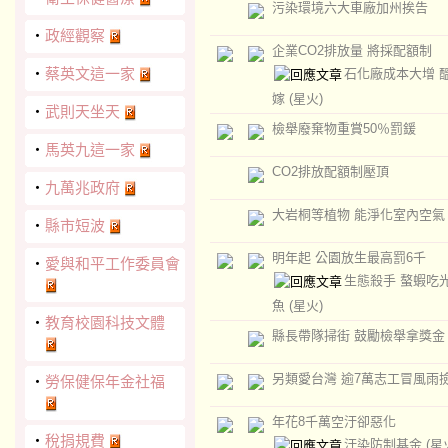
污染環境六大車廠加州挨告
‧
政經觀察
企業CO2排放量 將採配額制
‧
蔡英文這一家
石化廠成本大增 
嫁
(星火)
‧
武則天坐天
檢舉廢棄物重賞50％罰鍰
‧
馬英九這一家
CO2排放配額制壓頂
‧
九萬兆政府
大岩桐等植物 能淨化室內空氣
‧
縣市短波
明年起 公園放生最高罰6千
‧
愛與和平工作委員會
生態殺手 螯蝦吃
魚
(星火)
‧
教育校園科技文體
縣長帶隊掃街 鼓勵檢舉拿獎金
另類愛台灣 逾7萬志工冒風雨
‧
勞保健保年金社福
年花8千萬空汙卻惡化
‧
稅捐規費
汙染防制基金
(星